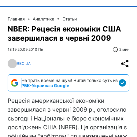
Главная
»
Аналитика
»
Статьи
NBER: Рецесія економіки США
завершилася в червні 2009
18:19 20.09.2010 Пн
2 мин
RBC.UA
Не трать время на шум! Читай только суть из
РБК-Украина в Google
Рецесія американської економіки
завершилася в червні 2009 р., оголосило
сьогодні Національне бюро економічних
досліджень США (NBER). Ця організація є
офіційним "арбітром" при визначенні меж