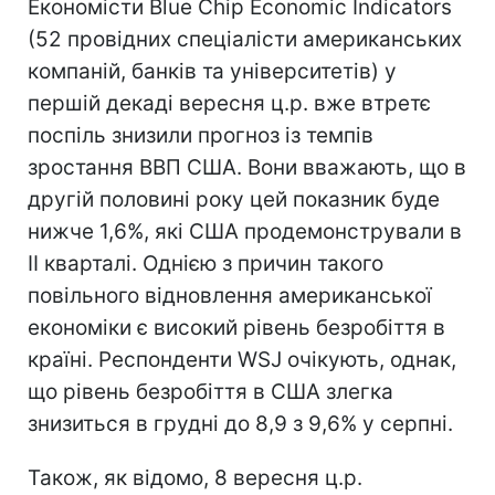
Економісти Blue Chip Economic Indicators
(52 провідних спеціалісти американських
компаній, банків та університетів) у
першій декаді вересня ц.р. вже втретє
поспіль знизили прогноз із темпів
зростання ВВП США. Вони вважають, що в
другій половині року цей показник буде
нижче 1,6%, які США продемонстрували в
II кварталі. Однією з причин такого
повільного відновлення американської
економіки є високий рівень безробіття в
країні. Респонденти WSJ очікують, однак,
що рівень безробіття в США злегка
знизиться в грудні до 8,9 з 9,6% у серпні.
Також, як відомо, 8 вересня ц.р.