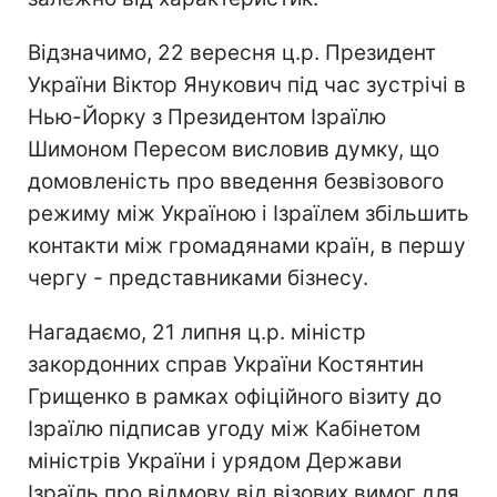
Відзначимо, 22 вересня ц.р. Президент
України Віктор Янукович під час зустрічі в
Нью-Йорку з Президентом Ізраїлю
Шимоном Пересом висловив думку, що
домовленість про введення безвізового
режиму між Україною і Ізраїлем збільшить
контакти між громадянами країн, в першу
чергу - представниками бізнесу.
Нагадаємо, 21 липня ц.р. міністр
закордонних справ України Костянтин
Грищенко в рамках офіційного візиту до
Ізраїлю підписав угоду між Кабінетом
міністрів України і урядом Держави
Ізраїль про відмову від візових вимог для