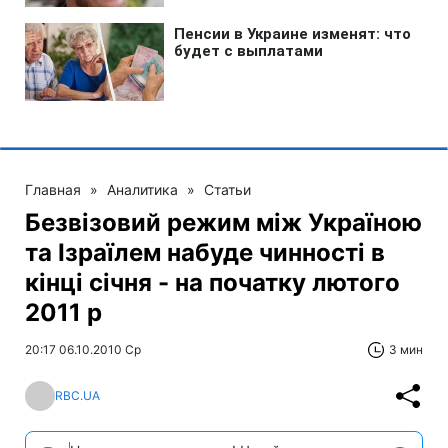
Главная
»
Аналитика
»
Статьи
Безвізовий режим між Україною
та Ізраїлем набуде чинності в
кінці січня - на початку лютого
2011 р
20:17 06.10.2010 Ср
3 мин
RBC.UA