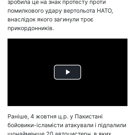
зробила це на знак протесту проти
помилкового удару вертольота НАТО,
внаслідок якого загинули троє
прикордонників.
Play
Video
Раніше, 4 жовтня ц.р. у Пакистані
бойовики-ісламісти атакували і підпалили
щонайменше 20 автоцистерн, в яких