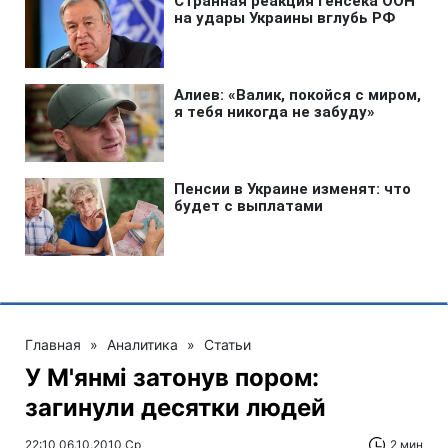
Главная
»
Аналитика
»
Статьи
У М'янмі затонув пором:
загинули десятки людей
22:10 06.10.2010 Ср
2 мин