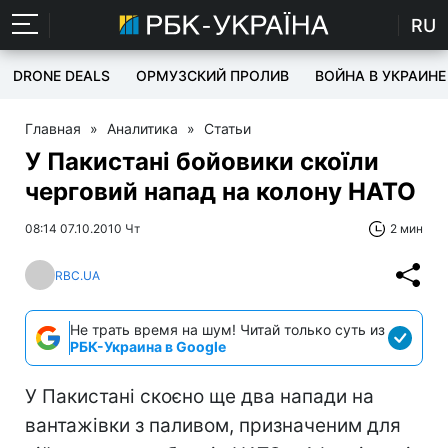
RU
DRONE DEALS
ОРМУЗСКИЙ ПРОЛИВ
ВОЙНА В УКРАИНЕ
Главная
»
Аналитика
»
Статьи
У Пакистані бойовики скоїли
черговий напад на колону НАТО
08:14 07.10.2010 Чт
2 мин
RBC.UA
Не трать время на шум! Читай только суть из
РБК-Украина в Google
У Пакистані скоєно ще два напади на
вантажівки з паливом, призначеним для