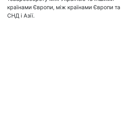
країнами Європи, між країнами Європи та
СНД і Азії.