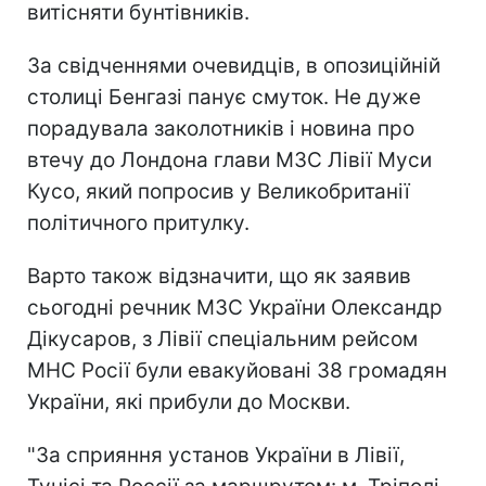
витісняти бунтівників.
За свідченнями очевидців, в опозиційній
столиці Бенгазі панує смуток. Не дуже
порадувала заколотників і новина про
втечу до Лондона глави МЗС Лівії Муси
Кусо, який попросив у Великобританії
політичного притулку.
Варто також відзначити, що як заявив
сьогодні речник МЗС України Олександр
Дікусаров, з Лівії спеціальним рейсом
МНС Росії були евакуйовані 38 громадян
України, які прибули до Москви.
"За сприяння установ України в Лівії,