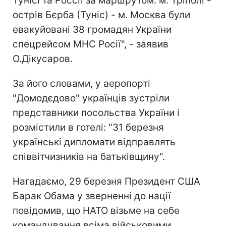
Тунісі та Россії за маршрутом: м. Тріполі -
острів Бєрба (Туніс) - м. Москва були
евакуйовані 38 громадян України
спецрейсом МНС Росії", - заявив
О.Дікусаров.
За його словами, у аеропорті
"Домодєдово" українців зустріли
представники посольства України і
розмістили в готелі: "31 березня
українські дипломати відправлять
співвітчизників на батьківщину".
Нагадаємо, 29 березня Президент США
Барак Обама у зверненні до нації
повідомив, що НАТО візьме на себе
командування всіма військовими