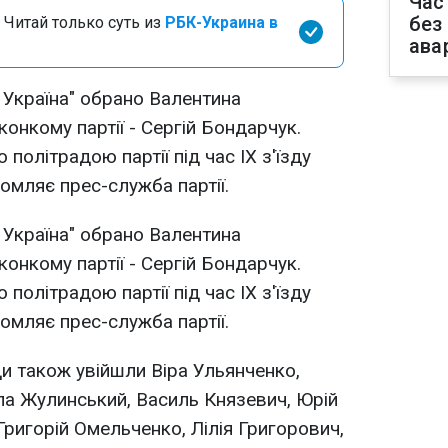
Час
без
 Читай только суть из
РБК-Украина в
ава
 Україна" обрано Валентина
онкому партії - Сергій Бондарчук.
політрадою партії під час IX з'їзду
домляє прес-служба партії.
 Україна" обрано Валентина
онкому партії - Сергій Бондарчук.
політрадою партії під час IX з'їзду
домляє прес-служба партії.
и також увійшли Віра Ульянченко,
а Жулинський, Василь Князевич, Юрій
ригорій Омельченко, Лілія Григорович,