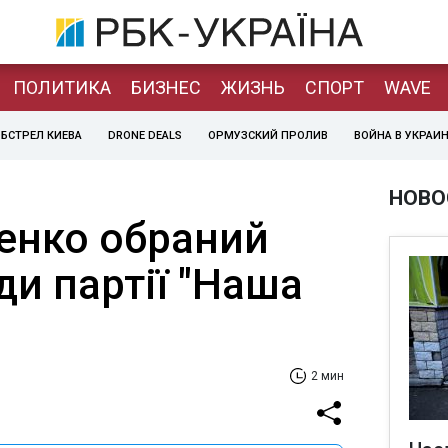
ПОЛИТИКА
БИЗНЕС
ЖИЗНЬ
СПОРТ
WAVE
БСТРЕЛ КИЕВА
DRONE DEALS
ОРМУЗСКИЙ ПРОЛИВ
ВОЙНА В УКРАИ
НОВО
енко обраний
и партії "Наша
2 мин