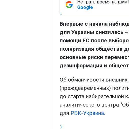
Не трать время на шум!
Google
Впервые с начала наблюд
для Украины снизилась –
помощи ЕС после выборов
поляризация общества до
основные риски перемест
дезинформации и общест
Об обманчивости внешних у
(преждевременных) полити
до старта избирательной к
аналитического центра "О
для
РБК-Украина.