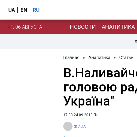
UA
EN
RU
НОВОСТИ
АНАЛИТИКА
ЧТ, 06 АВГУСТА
О
Главная
»
Аналитика
»
Статьи
В.Наливайч
головою рад
Україна"
17:33 24.09.2010 Пт
RBC.UA