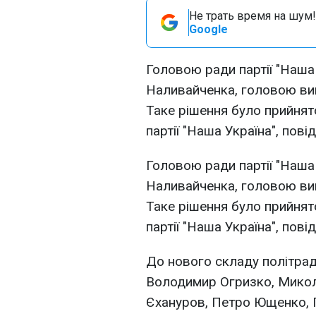
Не трать время на шум!
Google
Головою ради партії "Наша
Наливайченка, головою вик
Таке рішення було прийнято 
партії "Наша Україна", пові
Головою ради партії "Наша
Наливайченка, головою вик
Таке рішення було прийнято 
партії "Наша Україна", пові
До нового складу політрад
Володимир Огризко, Микол
Єхануров, Петро Ющенко, Г