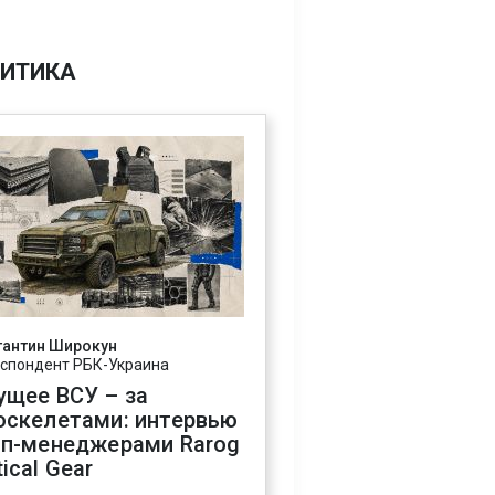
ИТИКА
тантин Широкун
спондент РБК-Украина
ущее ВСУ – за
оскелетами: интервью
оп-менеджерами Rarog
ical Gear