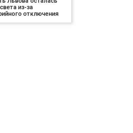
ть Львова осталась
 света из-за
рийного отключения