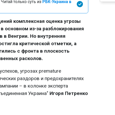
 Читай только суть из
РБК-Украина в
ений комплексная оценка угрозы
 в основном из-за разблокирования
 в Венгрии. Но внутренняя
стигла критической отметки, а
ились с фронта в плоскость
венных расколов.
спехов, угрозах premature
ческих раздоров и предохранителях
ампании – в колонке эксперта
бъединенная Украина"
Игоря Петренко