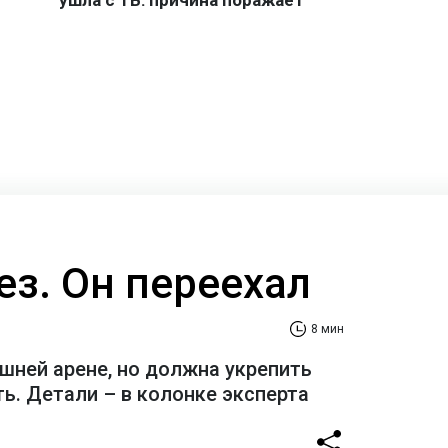
ез. Он переехал
8 мин
шней арене, но должна укрепить
ь. Детали – в колонке эксперта