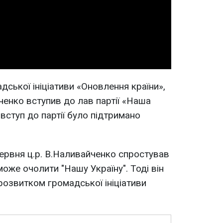
Video
адської ініціативи «Оновлення країни»,
енко вступив до лав партії «Наша
 вступ до партії було підтримано
ервня ц.р. В.Наливайченко спростував
може очолити "Нашу Україну". Тоді він
розвитком громадської ініціативи