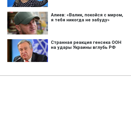
Главная
»
Аналитика
»
Статьи
Влада Чехії планує звільнити
близько 6 тис. держслужбовців
11:00 19.09.2010 Вс
1 мин
RBC.UA