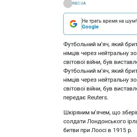
RBC.UA
Не трать время на шум!
Google
Футбольний м'яч, який бри
німців через нейтральну зо
світової війни, був виставл
Футбольний м'яч, який бри
німців через нейтральну зо
світової війни, був виставл
передає Reuters.
Шкіряним м'ячем, що зберіг
солдати Лондонського ірла
битви при Лоосі в 1915 р.