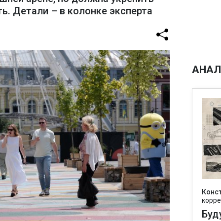
ь. Детали – в колонке эксперта
АНАЛ
Конс
корре
Буд