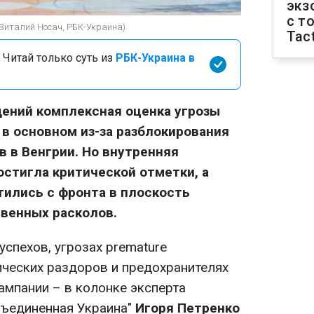
экз
с т
(Виталий Носач, РБК-Украина)
Tact
 Читай только суть из
РБК-Украина в
ений комплексная оценка угрозы
 в основном из-за разблокирования
 в Венгрии. Но внутренняя
стигла критической отметки, а
ились с фронта в плоскость
венных расколов.
спехов, угрозах premature
ческих раздоров и предохранителях
ампании – в колонке эксперта
бъединенная Украина"
Игоря Петренко