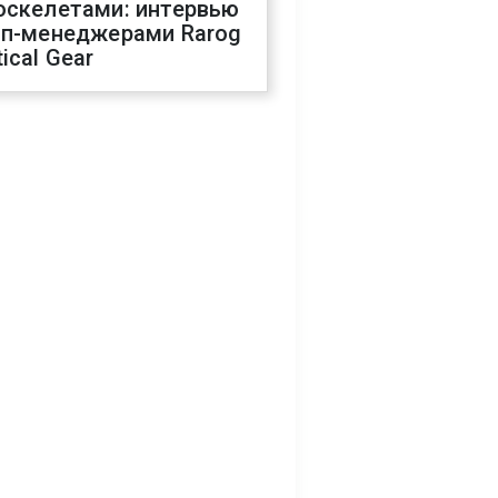
оскелетами: интервью
оп-менеджерами Rarog
ical Gear