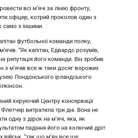
овести всі м'ячі за лінію фронту,
ити офіцер, котрий проколов один з
к само з іншими.
пітан футбольної команди полку,
'ячів. "Як капітан, Едвардс розумів,
а ​​репутація його команди. Він зробив
н з м'ячів все ж таки досяг ворожих
 музею Лондонського ірландського
ілкінсон.
вний керуючий Центру консервації
 Флетчер витратила три дні. Вона не
 одну з дірок на м'ячі, яка, як
ультатом падіння його на колючий дріт
х військ, "так що м'яч все ще