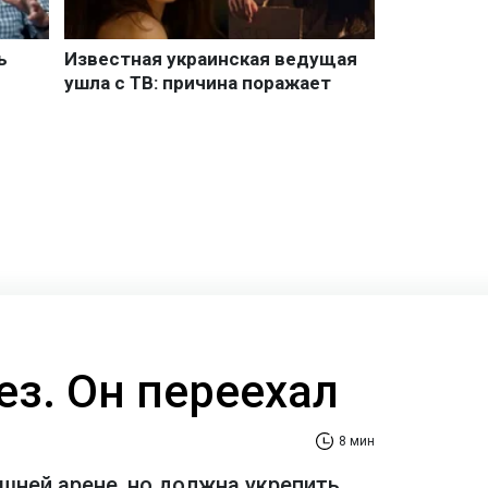
ез. Он переехал
8 мин
шней арене, но должна укрепить