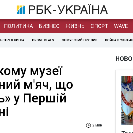
ПОЛИТИКА
БИЗНЕС
ЖИЗНЬ
СПОРТ
WAVE
БСТРЕЛ КИЕВА
DRONE DEALS
ОРМУЗСКИЙ ПРОЛИВ
ВОЙНА В УКРАИ
НОВО
кому музеї
ний м'яч, що
ь» у Першій
ні
2 мин