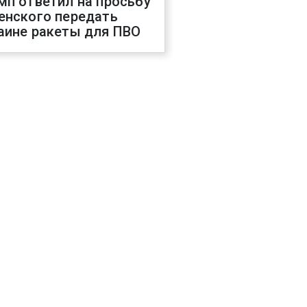
мп ответил на просьбу
енского передать
аине ракеты для ПВО