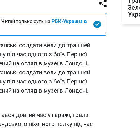
Тра
Зел
Укр
 Читай только суть из
РБК-Украина в
танські солдати вели до траншей
ну під час одного з боїв Першої
ений на огляд в музеї в Лондоні.
танські солдати вели до траншей
ну під час одного з боїв Першої
ений на огляд в музеї в Лондоні,
ався довгий час у гаражі, грали
ндського піхотного полку під час