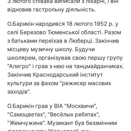
3 лютого співака виписали з лікарні, і він
відновив гастрольну діяльність.
О.Барикін народився 18 лютого 1952 р. у
селі Березово Тюменської області. Разом
з батьками переїхав в Люберці. Закінчив
місцеву музичну школу. Будучи
школярем, організував свою першу групу
"Алегро" і грав з нею на танцмайданчиках.
Закінчив Краснодарський інститут
культури за фахом "режисер масових
заходів".
О.Барикін грав у ВІА "Москвичи",
"Самоцветах", "Весёлых ребятах",
"Жемчужине". Музикант був беззмінним