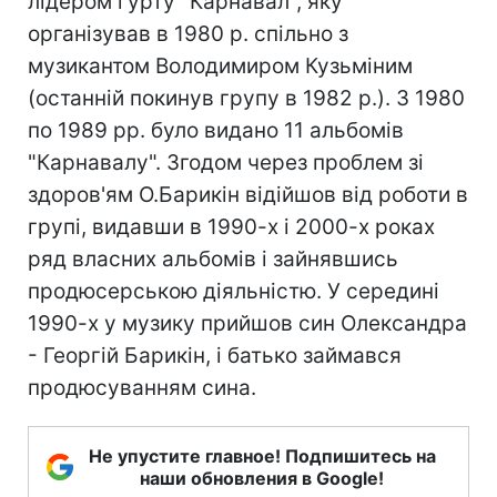
лідером гурту "Карнавал", яку
організував в 1980 р. спільно з
музикантом Володимиром Кузьміним
(останній покинув групу в 1982 р.). З 1980
по 1989 рр. було видано 11 альбомів
"Карнавалу". Згодом через проблем зі
здоров'ям О.Барикін відійшов від роботи в
групі, видавши в 1990-х і 2000-х роках
ряд власних альбомів і зайнявшись
продюсерською діяльністю. У середині
1990-х у музику прийшов син Олександра
- Георгій Барикін, і батько займався
продюсуванням сина.
Не упустите главное! Подпишитесь на
наши обновления в Google!