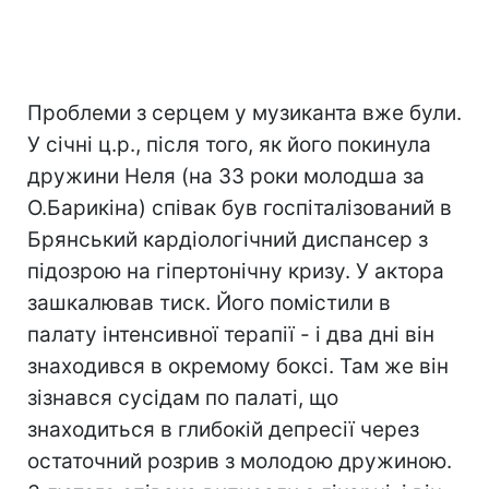
Проблеми з серцем у музиканта вже були.
У січні ц.р., після того, як його покинула
дружини Неля (на 33 роки молодша за
О.Барикіна) співак був госпіталізований в
Брянський кардіологічний диспансер з
підозрою на гіпертонічну кризу. У актора
зашкалював тиск. Його помістили в
палату інтенсивної терапії - і два дні він
знаходився в окремому боксі. Там же він
зізнався сусідам по палаті, що
знаходиться в глибокій депресії через
остаточний розрив з молодою дружиною.