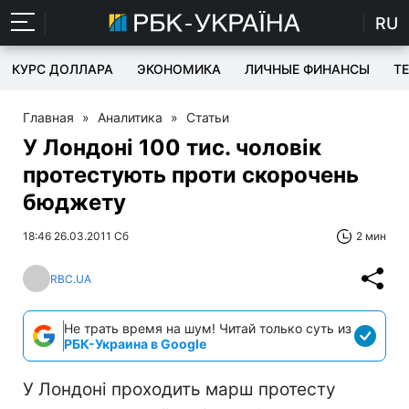
RU
КУРС ДОЛЛАРА
ЭКОНОМИКА
ЛИЧНЫЕ ФИНАНСЫ
T
Главная
»
Аналитика
»
Статьи
У Лондоні 100 тис. чоловік
протестують проти скорочень
бюджету
18:46 26.03.2011 Сб
2 мин
RBC.UA
Не трать время на шум! Читай только суть из
РБК-Украина в Google
У Лондоні проходить марш протесту