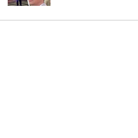
Главная
»
Аналитика
»
Статьи
ЗМІ: Американські військові і
розвідники знаходяться на
території Лівії
13:55 26.03.2011 Сб
2 мин
RBC.UA
Не трать время на шум! Читай только суть из
РБК-Украина в Google
Американські військові перебувають на
території Лівії. Як повідомив полковник