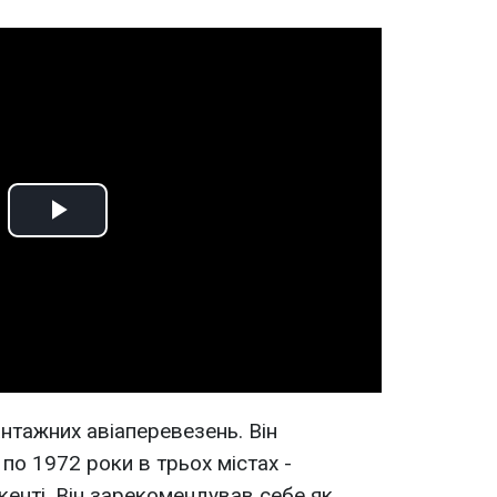
Play
Video
нтажних авіаперевезень. Він
по 1972 роки в трьох містах -
кенті. Він зарекомендував себе як