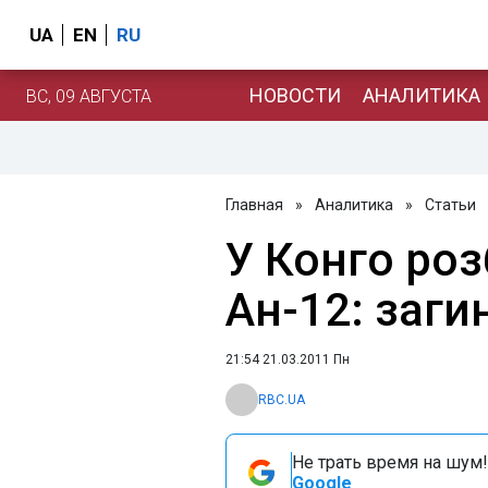
UA
EN
RU
НОВОСТИ
АНАЛИТИКА
ВС, 09 АВГУСТА
Главная
»
Аналитика
»
Статьи
У Конго роз
Ан-12: заги
21:54 21.03.2011 Пн
RBC.UA
Не трать время на шум!
Google