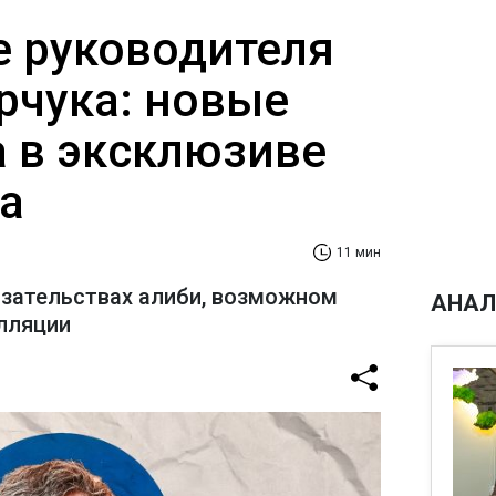
 руководителя
рчука: новые
а в эксклюзиве
а
11 мин
азательствах алиби, возможном
АНАЛ
лляции