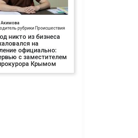
 Акимова
одитель рубрики Происшествия
год никто из бизнеса
жаловался на
ление официально:
ервью с заместителем
прокурора Крымом