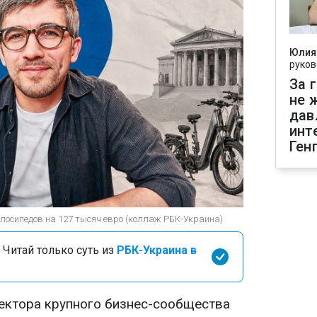
Юлия
руков
За 
не 
дав
инт
Ген
лосипедов на 127 тысяч евро (коллаж РБК-Украина)
 Читай только суть из
РБК-Украина в
ектора крупного бизнес-сообщества