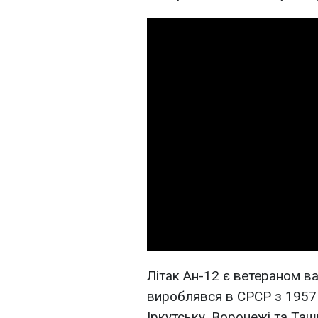
Літак Ан-12 є ветераном ва
вироблявся в СРСР з 1957 
Іркутську, Воронежі та Таш