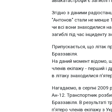
авіакатастрофи є загиблі і 
Згідно з даними радіостанц
"Антонов" стали не менше 
чи всі вони знаходилися на
загиблі під час інциденту з
Припускається, що літак пр
Браззавіля.
На даний момент відомо, щ
членів екіпажу - перший і д
в літаку знаходилися п'яте
Нагадаємо, в серпні 2009 р
Ан-12. Транспортник розби
Браззавіля. В результаті т
п'ятеро членів екіпажу з Ук