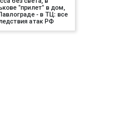
сса без света, в
ькове "прилет" в дом,
 Павлограде - в ТЦ: все
ледствия атак РФ