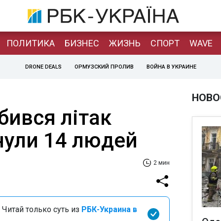
ПОЛИТИКА
БИЗНЕС
ЖИЗНЬ
СПОРТ
WAVE
DRONE DEALS
ОРМУЗСКИЙ ПРОЛИВ
ВОЙНА В УКРАИНЕ
НОВО
бився літак
нули 14 людей
2 мин
 Читай только суть из
РБК-Украина в