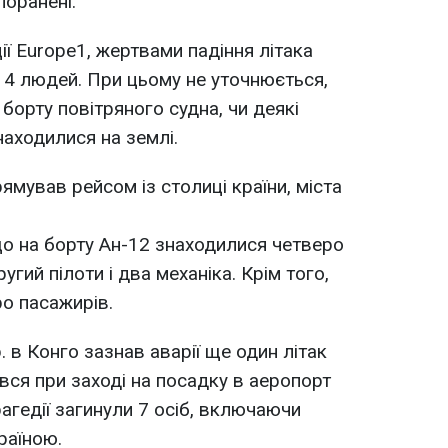
поранені.
ії Europe1, жертвами падіння літака
14 людей. При цьому не уточнюється,
 борту повітряного судна, чи деякі
находилися на землі.
ямував рейсом із столиці країни, міста
о на борту Ан-12 знаходилися четверо
ругий пілоти і два механіка. Крім того,
ро пасажирів.
. в Конго зазнав аварії ще один літак
вся при заході на посадку в аеропорт
рагедії загинули 7 осіб, включаючи
раїною.