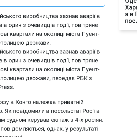
Оде
Хар
а в
ійського виробництва зазнав аварії в
пос
ів один з очевидців події, повітряне
ові квартали на околиці міста Пуент-
 столицею держави.
ійського виробництва зазнав аварії в
ів один з очевидців події, повітряне
ові квартали на околиці міста Пуент-
 столицею держави, передає РБК з
ress.
рофу в Конго належав приватній
o. Як повідомили в посольстві Росії в
им судном керував екіпаж з 4-х росіян.
 повідомляється, однак, у результаті