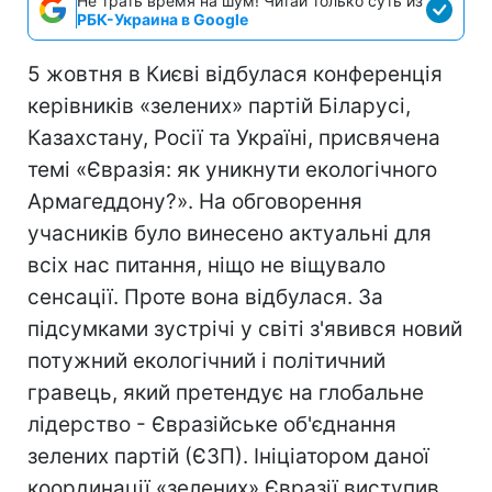
Не трать время на шум! Читай только суть из
РБК-Украина в Google
5 жовтня в Києві відбулася конференція
керівників «зелених» партій Біларусі,
Казахстану, Росії та Україні, присвячена
темі «Євразія: як уникнути екологічного
Армагеддону?». На обговорення
учасників було винесено актуальні для
всіх нас питання, ніщо не віщувало
сенсації. Проте вона відбулася. За
підсумками зустрічі у світі з'явився новий
потужний екологічний і політичний
гравець, який претендує на глобальне
лідерство - Євразійське об'єднання
зелених партій (ЄЗП). Ініціатором даної
координації «зелених» Євразії виступив