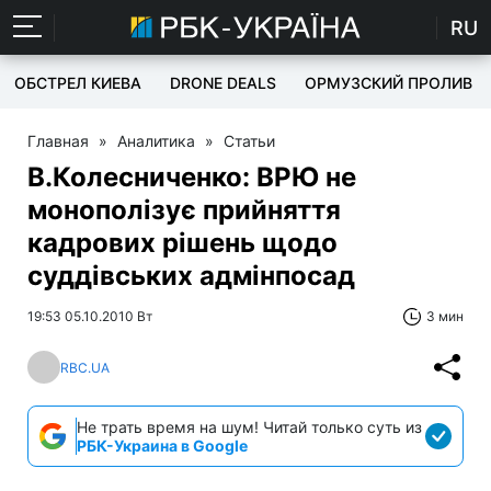
RU
ОБСТРЕЛ КИЕВА
DRONE DEALS
ОРМУЗСКИЙ ПРОЛИВ
Главная
»
Аналитика
»
Статьи
В.Колесниченко: ВРЮ не
монополізує прийняття
кадрових рішень щодо
суддівських адмінпосад
19:53 05.10.2010 Вт
3 мин
RBC.UA
Не трать время на шум! Читай только суть из
РБК-Украина в Google