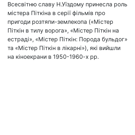
Всесвітню славу Н.Уїздому принесла роль
містера Піткіна в серії фільмів про
пригоди розтяпи-землекопа («Містер
Піткін в тилу ворога», «Містер Піткін на
естраді», «Містер Піткін: Порода бульдог»
та «Містер Піткін в лікарні»), які вийшли
на кіноекрани в 1950-1960-х рр.