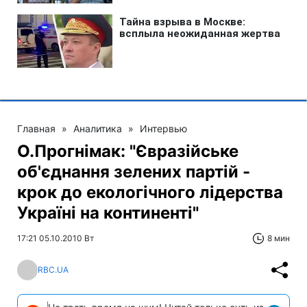
Главная
»
Аналитика
»
Интервью
О.Прогнімак: "Євразійське
об'єднання зелених партій -
крок до екологічного лідерства
Україні на континенті"
17:21 05.10.2010 Вт
8 мин
RBC.UA