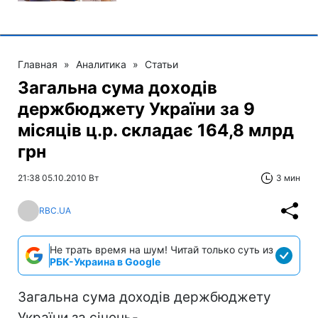
Главная
»
Аналитика
»
Статьи
Загальна сума доходів
держбюджету України за 9
місяців ц.р. складає 164,8 млрд
грн
21:38 05.10.2010 Вт
3 мин
RBC.UA
Не трать время на шум! Читай только суть из
РБК-Украина в Google
Загальна сума доходів держбюджету
України за січень-