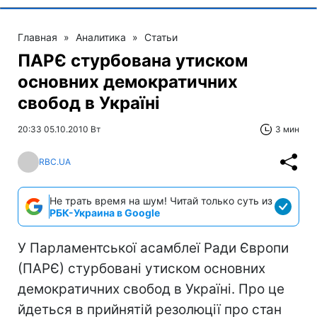
Главная
»
Аналитика
»
Статьи
ПАРЄ стурбована утиском
основних демократичних
свобод в Україні
20:33 05.10.2010 Вт
3 мин
RBC.UA
Не трать время на шум! Читай только суть из
РБК-Украина в Google
У Парламентської асамблеї Ради Європи
(ПАРЄ) стурбовані утиском основних
демократичних свобод в Україні. Про це
йдеться в прийнятій резолюції про стан