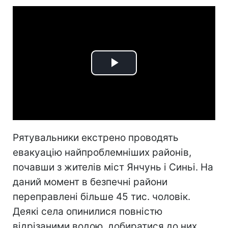
Play
Video
Рятувальники екстрено проводять
евакуацію найпроблемніших районів,
почавши з жителів міст Янчунь і Синьі. На
даний момент в безпечні райони
переправлені більше 45 тис. чоловік.
Деякі села опинилися повністю
відрізаними водою, добиратися до них