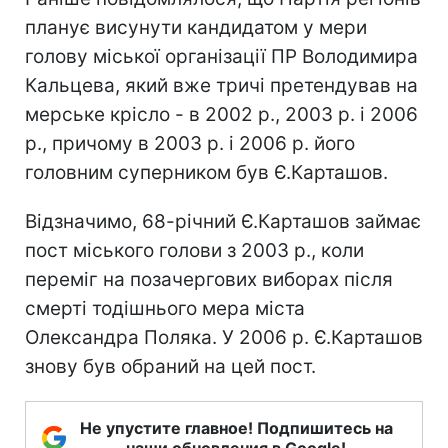
планує висунути кандидатом у мери
голову міської організації ПР Володимира
Кальцева, який вже тричі претендував на
мерське крісло - в 2002 р., 2003 р. і 2006
р., причому в 2003 р. і 2006 р. його
головним суперником був Є.Карташов.
Відзначимо, 68-річний Є.Карташов займає
пост міського голови з 2003 р., коли
переміг на позачергових виборах після
смерті тодішнього мера міста
Олександра Поляка. У 2006 р. Є.Карташов
знову був обраний на цей пост.
Не упустите главное! Подпишитесь на
наши обновления в Google!