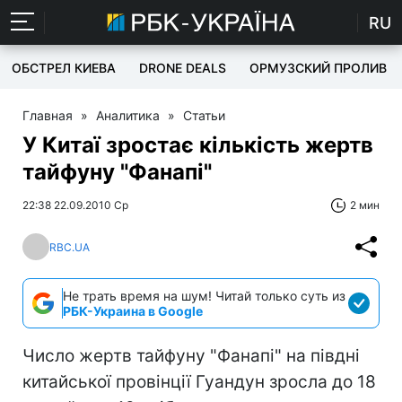
RU
ОБСТРЕЛ КИЕВА
DRONE DEALS
ОРМУЗСКИЙ ПРОЛИВ
Главная
»
Аналитика
»
Статьи
У Китаї зростає кількість жертв
тайфуну "Фанапі"
22:38 22.09.2010 Ср
2 мин
RBC.UA
Не трать время на шум! Читай только суть из
РБК-Украина в Google
Число жертв тайфуну "Фанапі" на півдні
китайської провінції Гуандун зросла до 18