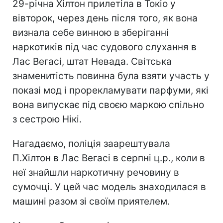
29-річна Хілтон прилетіла в Токіо у
вівторок, через день після того, як вона
визнала себе винною в зберіганні
наркотиків під час судового слухання в
Лас Вегасі, штат Невада. Світська
знаменитість повинна була взяти участь у
показі мод і прорекламувати парфуми, які
вона випускає під своєю маркою спільно
з сестрою Нікі.
Нагадаємо, поліція заарештувала
П.Хілтон в Лас Вегасі в серпні ц.р., коли в
неї знайшли наркотичну речовину в
сумочці. У цей час модель знаходилася в
машині разом зі своїм приятелем.