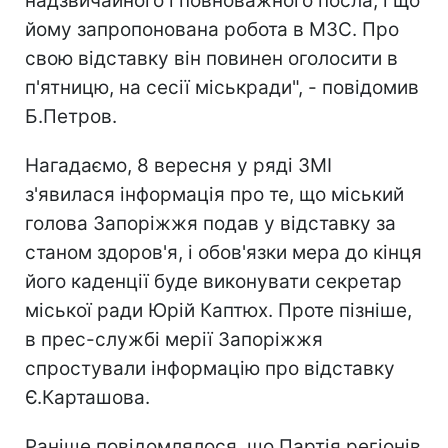
надзвичайного і повноважного посла, і що
йому запропонована робота в МЗС. Про
свою відставку він повинен оголосити в
п'ятницю, на сесії міськради", - повідомив
Б.Петров.
Нагадаємо, 8 вересня у ряді ЗМІ
з'явилася інформація про те, що міський
голова Запоріжжя подав у відставку за
станом здоров'я, і обов'язки мера до кінця
його каденції буде виконувати секретар
міської ради Юрій Каптюх. Проте пізніше,
в прес-службі мерії Запоріжжя
спростували інформацію про відставку
Є.Карташова.
Раніше повідомлялося, що Партія регіонів