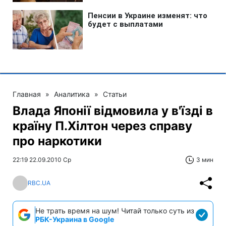
Главная
»
Аналитика
»
Статьи
Влада Японії відмовила у в'їзді в
країну П.Хілтон через справу
про наркотики
22:19 22.09.2010 Ср
3 мин
RBC.UA
Не трать время на шум! Читай только суть из
РБК-Украина в Google