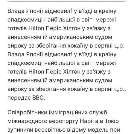
Влада Японії відмовилf у в'їзді в країну
спадкоємиці найбільшої в світі мережі
готелів Hilton Періс Хілтон у зв'язку з
винесенням їй американським судом
вироку за зберігання кокаїну в серпні ц.р.
Влада Японії відмовилf у в'їзді в країну
спадкоємиці найбільшої в світі мережі
готелів Hilton Періс Хілтон у зв'язку з
винесенням їй американським судом
вироку за зберігання кокаїну в серпні ц.р.,
передає ВВС.
Співробітники імміграційних служб
міжнародного аеропорту Наріта в Токіо
зупинили всесвітньо відому модель при