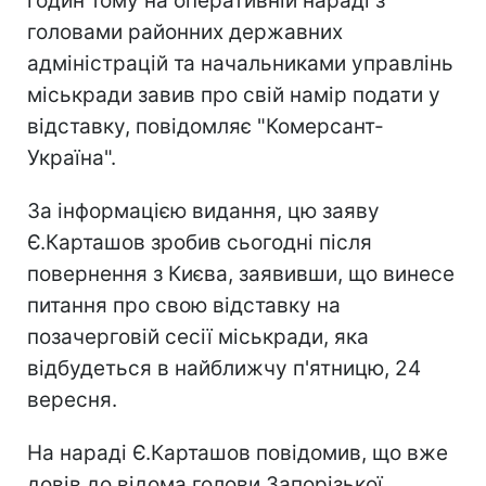
годин тому на оперативній нараді з
головами районних державних
адміністрацій та начальниками управлінь
міськради завив про свій намір подати у
відставку, повідомляє "Комерсант-
Україна".
За інформацією видання, цю заяву
Є.Карташов зробив сьогодні після
повернення з Києва, заявивши, що винесе
питання про свою відставку на
позачерговій сесії міськради, яка
відбудеться в найближчу п'ятницю, 24
вересня.
На нараді Є.Карташов повідомив, що вже
довів до відома голови Запорізької