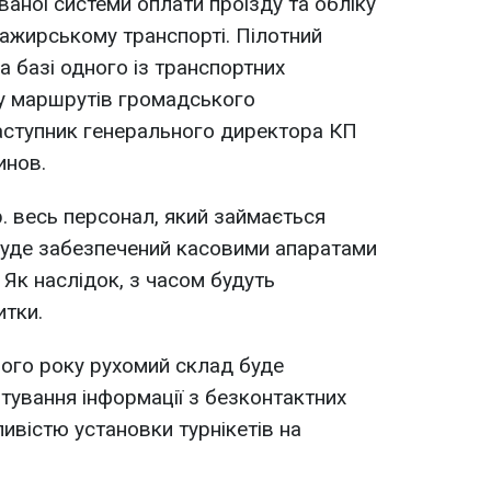
ної системи оплати проїзду та обліку
ажирському транспорті. Пілотний
а базі одного із транспортних
пу маршрутів громадського
заступник генерального директора КП
инов.
 р. весь персонал, який займається
буде забезпечений касовими апаратами
 Як наслідок, з часом будуть
итки.
ного року рухомий склад буде
ування інформації з безконтактних
ивістю установки турнікетів на