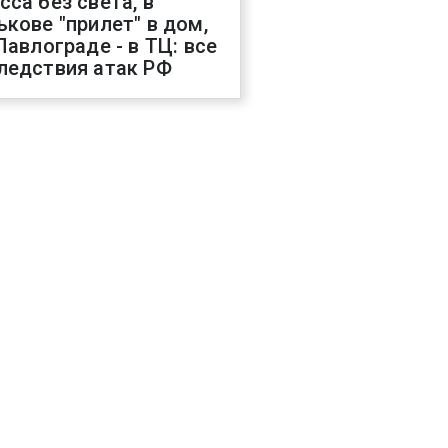
сса без света, в
ькове "прилет" в дом,
 Павлограде - в ТЦ: все
ледствия атак РФ