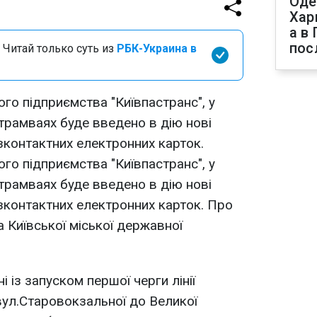
Оде
Хар
а в
пос
 Читай только суть из
РБК-Украина в
го підприємства "Київпастранс", у
 трамваях буде введено в дію нові
езконтактних електронних карток.
го підприємства "Київпастранс", у
 трамваях буде введено в дію нові
езконтактних електронних карток. Про
 Київської міської державної
 із запуском першої черги лінії
ул.Старовокзальної до Великої