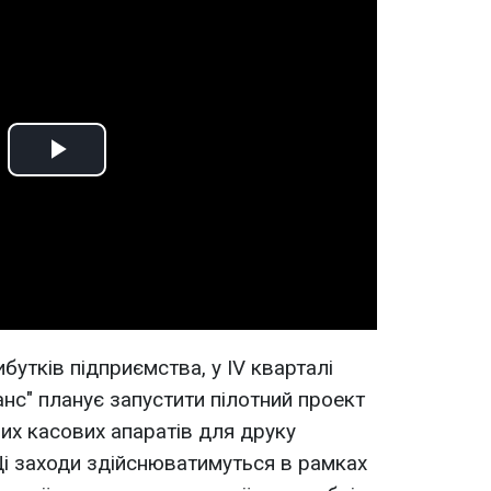
Play
Video
ибутків підприємства, у ІV кварталі
нс" планує запустити пілотний проект
их касових апаратів для друку
 Ці заходи здійснюватимуться в рамках