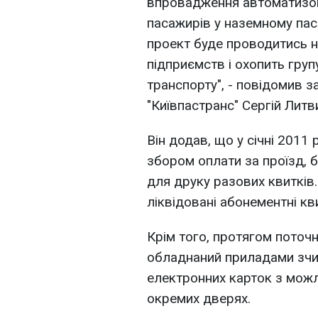
впровадження автоматизова
пасажирів у наземному пас
проект буде проводитись н
підприємств і охопить гру
транспорту", - повідомив 
"Київпастранс" Сергій Литв
Він додав, що у січні 2011
збором оплати за проїзд, 
для друку разових квитків.
ліквідовані абонементні кв
Крім того, протягом поточ
обладнаний приладами зчит
електронних карток з можл
окремих дверях.