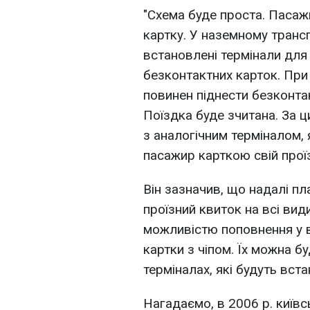
"Схема буде проста. Пасаж
картку. У наземному транс
встановлені термінали для 
безконтактних карток. При
повинен піднести безконта
Поїздка буде зчитана. За 
з аналогічним терміналом,
пасажир карткою свій проїз
Він зазначив, що надалі п
проїзний квиток на всі ви
можливістю поповнення у в
картки з чіпом. Їх можна б
терміналах, які будуть вст
Нагадаємо, в 2006 р. київ