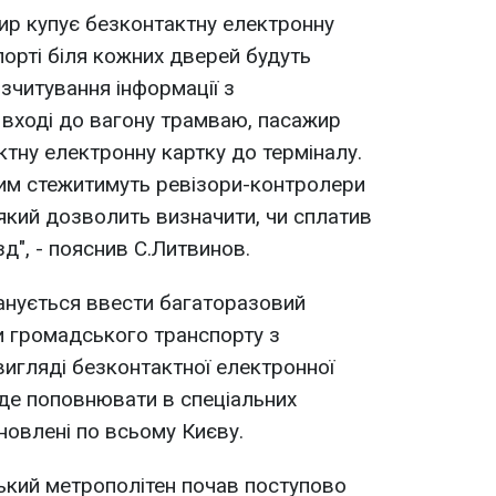
ир купує безконтактну електронну
порті біля кожних дверей будуть
зчитування інформації з
 вході до вагону трамваю, пасажир
ктну електронну картку до терміналу.
цим стежитимуть ревізори-контролери
 який дозволить визначити, чи сплатив
д", - пояснив С.Литвинов.
ланується ввести багаторазовий
ди громадського транспорту з
игляді безконтактної електронної
уде поповнювати в спеціальних
ановлені по всьому Києву.
ський метрополітен почав поступово