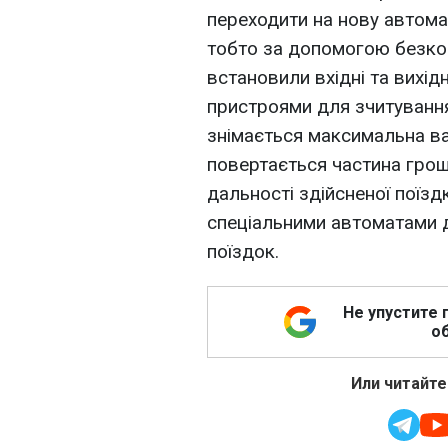
переходити на нову автома
тобто за допомогою безкон
встановили вхідні та вихідн
пристроями для зчитування
знімається максимальна вар
повертається частина грош
дальності здійсненої поїзд
спеціальними автоматами 
поїздок.
Не упустите 
об
Или читайте