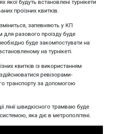
ях якої будуть встановлені турнікети
аних проїзних квитків.
 зміниться, запевняють у КП
м для разового проїзду буде
необхідно буде закомпостувати на
встановленому на турнікеті.
їзних квитків із використанням
 здійснюватися ревізорами-
го транспорту за допомогою
ції лінії швидкісного трамваю буде
истемою, яка діє в метрополітені.