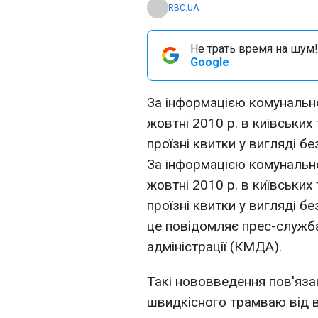
RBC.UA
Не трать время на шум!
Google
За інформацією комунально
жовтні 2010 р. в київських
проїзні квитки у вигляді б
За інформацією комунально
жовтні 2010 р. в київських
проїзні квитки у вигляді б
це повідомляє прес-служба
адміністрації (КМДА).
Такі нововведення пов'язані
швидкісного трамваю від в