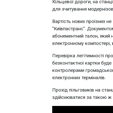
Кільцевої дороги, на станці
для зчитування модернізов
Вартість нових проїзних не
"Київпастранс". Документо
абонементний талон, який 
електронному компостері, 
Перевірка легітимності про
безконтактної картки буде
контролерами громадсько
електронних терміналів.
Прохід пільговиків на стан
здійснюватися за такою ж с