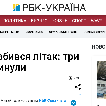
ПОЛИТИКА
БИЗНЕС
ЖИЗНЬ
СПОРТ
WAVE
БСТРЕЛ КИЕВА
DRONE DEALS
ОРМУЗСКИЙ ПРОЛИВ
ВОЙНА В УКРАИ
НОВО
збився літак: три
инули
2 мин
 Читай только суть из
РБК-Украина в