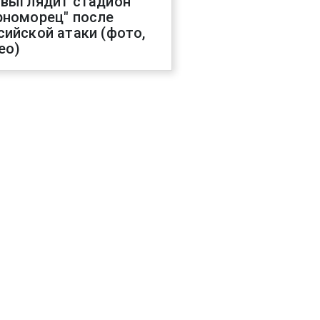
 выглядит стадион
рноморец" после
сийской атаки (фото,
ео)