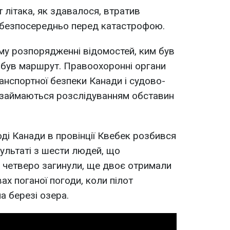
 літака, як здавалося, втратив
 безпосередньо перед катастрофою.
єму розпорядженні відомостей, ким був
м був маршрут. Правоохоронні органи
анспортної безпеки Канади і судово-
і займаються розслідуванням обставин
оді Канади в провінції Квебек розбився
зультаті з шести людей, що
, четверо загинули, ще двоє отримали
ах поганої погоди, коли пілот
а березі озера.