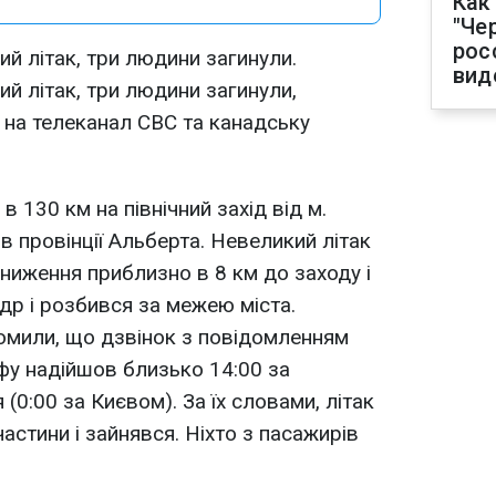
Как
"Че
рос
й літак, три людини загинули.
вид
й літак, три людини загинули,
 на телеканал CBC та канадську
в 130 км на північний захід від м.
 в провінції Альберта. Невеликий літак
зниження приблизно в 8 км до заходу і
андр і розбився за межею міста.
домили, що дзвінок з повідомленням
фу надійшов близько 14:00 за
(0:00 за Києвом). За їх словами, літак
частини і зайнявся. Ніхто з пасажирів