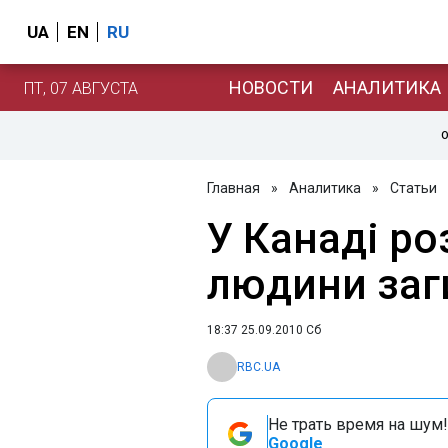
UA
EN
RU
НОВОСТИ
АНАЛИТИКА
ПТ, 07 АВГУСТА
О
Главная
»
Аналитика
»
Статьи
У Канаді ро
людини заг
18:37 25.09.2010 Сб
RBC.UA
Не трать время на шум!
Google