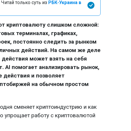
 Читай только суть из
РБК-Украина в
ают криптовалюту слишком сложной:
говых терминалах, графиках,
роек, постоянно следить за рынком
личных действий. На самом же деле
 действия может взять на себя
. AI помогает анализировать рынок,
е действия и позволяет
иптобиржей на обычном простом
годня сменяет криптоиндустрию и как
но упрощает работу с криптовалютой