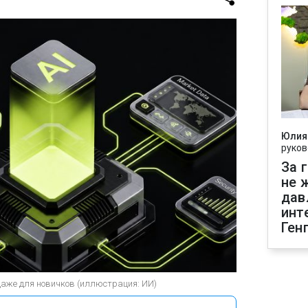
Юлия
руков
За 
не 
дав
инт
Ген
даже для новичков (иллюстрация: ИИ)