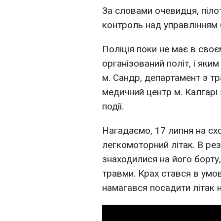
За словами очевидця, пілот
контроль над управлінням
Поліція поки не має в сво
організований політ, і яки
м. Сандр, департамент з тр
медичний центр м. Калгар
події.
Нагадаємо, 17 липня на сх
легкомоторний літак. В ре
знаходилися на його борту
травми. Крах стався в умов
намагався посадити літак н