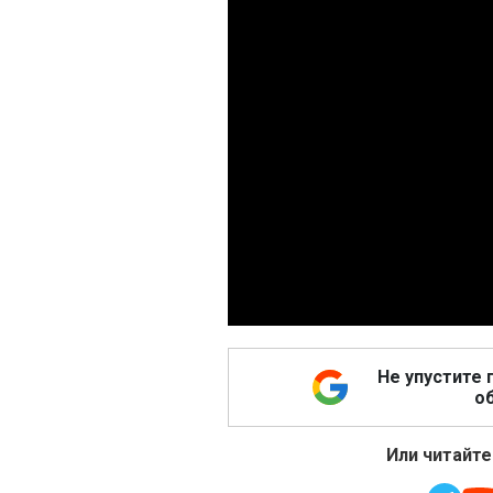
Не упустите 
об
Или читайте