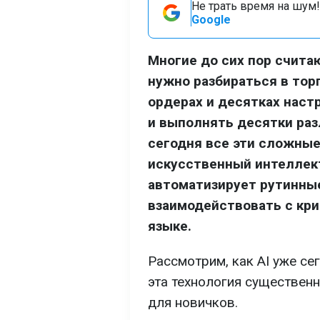
Не трать время на шум!
Google
Многие до сих пор счит
нужно разбираться в тор
ордерах и десятках наст
и выполнять десятки раз
сегодня все эти сложные
искусственный интеллект
автоматизирует рутинны
взаимодействовать с кр
языке.
Рассмотрим, как AI уже се
эта технология существен
для новичков.