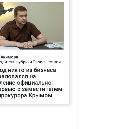
 Акимова
одитель рубрики Происшествия
год никто из бизнеса
жаловался на
ление официально:
ервью с заместителем
прокурора Крымом