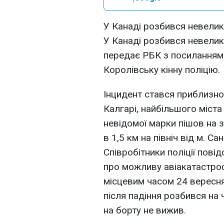
У Канаді розбився невелики
У Канаді розбився невелики
передає РБК з посиланням
Королівську кінну поліцію.
Інцидент стався приблизно 
Калгарі, найбільшого міста
невідомої марки пішов на 
в 1,5 км на північ від м. С
Співробітники поліції пові
про можливу авіакатастро
місцевим часом 24 вересня 
після падіння розбився на 
на борту не вижив.