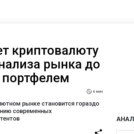
ает криптовалюту
анализа рынка до
 портфелем
6 мин
лютном рынке становится гораздо
ению современных
стентов
АНАЛ