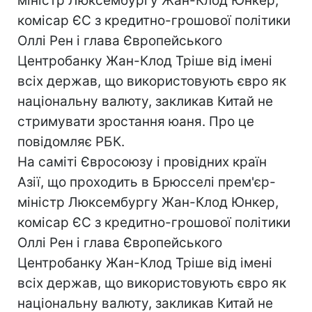
міністр Люксембургу Жан-Клод Юнкер,
комісар ЄС з кредитно-грошової політики
Оллі Рен і глава Європейського
Центробанку Жан-Клод Тріше від імені
всіх держав, що використовують євро як
національну валюту, закликав Китай не
стримувати зростання юаня. Про це
повідомляє РБК.
На саміті Євросоюзу і провідних країн
Азії, що проходить в Брюсселі прем'єр-
міністр Люксембургу Жан-Клод Юнкер,
комісар ЄС з кредитно-грошової політики
Оллі Рен і глава Європейського
Центробанку Жан-Клод Тріше від імені
всіх держав, що використовують євро як
національну валюту, закликав Китай не