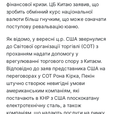
фінансової кризи. ЦБ Китаю заявив, що
зробить обмінний курс національної
валюти більш гнучким, що може означати
поступову ревальвацію юаню.
Як відомо, у вересні ц.р. США звернулися
до Світової організації торгівлі (СОТ) з
проханням надати допомогу у
врегулюванні торгового спору з Китаєм.
Відповідно до заяв представника США на
переговорах у СОТ Рона Кірка, Пекін
штучно створює невигідні умови
американським компаніям, які
постачають в КНР з США плоскокатану
електротехнічну сталь, а також
компаніям, що надають послуги на ринку