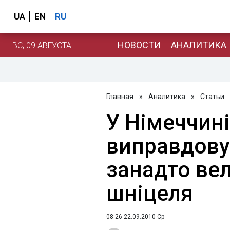
UA
EN
RU
НОВОСТИ
АНАЛИТИКА
ВС, 09 АВГУСТА
Главная
»
Аналитика
»
Статьи
У Німеччині
виправдову
занадто вел
шніцеля
08:26 22.09.2010 Ср