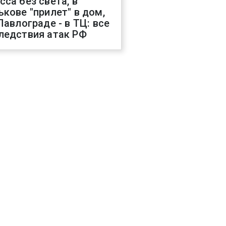
сса без света, в
ькове "прилет" в дом,
 Павлограде - в ТЦ: все
ледствия атак РФ