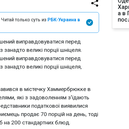
Оде
Хар
а в
пос
 Читай только суть из
РБК-Украина в
шений виправдовуватися перед
занадто великі порції шніцеля.
шений виправдовуватися перед
занадто великі порції шніцеля,
авився в містечку Хаммербрюкке в
елями, які з задоволенням з'їдають
представники податкової виявилися
иємець продає 70 порцій на день, тоді
 б на 200 стандартних блюд.