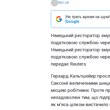
RBC.UA
Не трать время на шум!
Google
Німецький ресторатор зму
податковою службою через 
Німецький ресторатор зму
податковою службою через 
передає Reuters.
Герхард Кальтшейер просл
Саксонії величезними шніц
місцеві робітники. Проте 
незадоволені тим, що підпр
як м'яса цілком вистачило