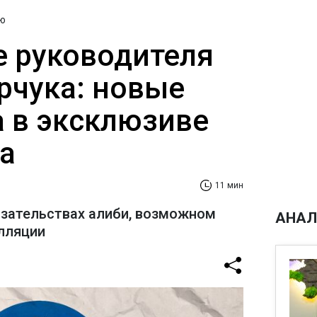
ю
 руководителя
рчука: новые
а в эксклюзиве
а
11 мин
азательствах алиби, возможном
АНАЛ
лляции