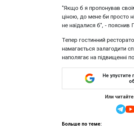
"Якщо б я пропонував своїм
ціною, до мене би просто н
не наїдалися б", - пояснив
Тепер гостинний ресторатор
намагається залагодити с
наполягає на підвищенні по
Не упустите 
об
Или читайте
Больше по теме: