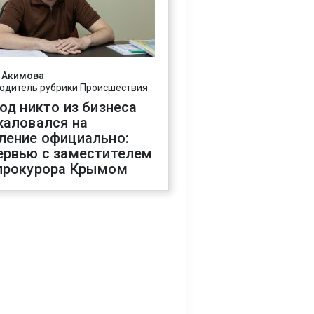
 Акимова
одитель рубрики Происшествия
год никто из бизнеса
жаловался на
ление официально:
ервью с заместителем
прокурора Крымом