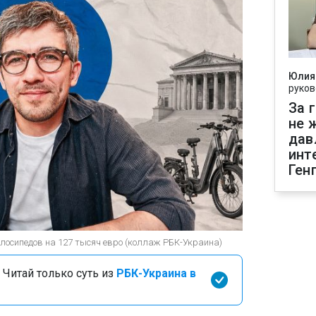
Юлия
руков
За 
не 
дав
инт
Ген
лосипедов на 127 тысяч евро (коллаж РБК-Украина)
 Читай только суть из
РБК-Украина в