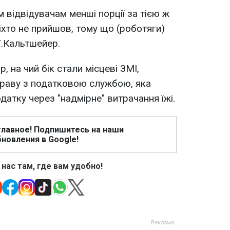
 відвідувачам менші порції за тією ж
іхто не прийшов, тому що (роботяги)
 Г.Кальтшейер.
, на чий бік стали місцеві ЗМІ,
праву з податковою службою, яка
датку через "надмірне" витрачання їжі.
главное! Подпишитесь на наши
новления в Google!
 нас там, где вам удобно!