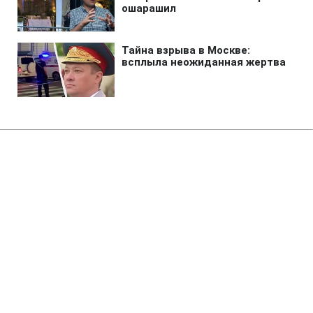
Главная
»
Аналитика
»
Статьи
Антиурядові акції протесту в
Сирії: є жертви
20:44 18.03.2011 Пт
2 мин
RBC.UA
Не трать время на шум! Читай только суть из
РБК-Украина в Google