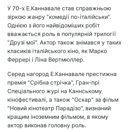
У 70-х Е.Каннавале став справжньою
зіркою жанру "комедії по-італійськи".
Однією з його найвідоміших робіт
вважається роль в популярній трилогії
"Друзі мої". Актор також знімався у таких
класиків італійського кіно, як Марко
Феррері і Ліна Вертмюллер.
Серед нагород Е.Каннавале престижна
премія "Срібна стрічка", Гран-прі
Спеціального журі на Каннському
кінофестивалі, а також "Оскар" за фільм
"Новий кінотеатр Парадізо", визнаний
кращим іноземним фільмом, в якому
актор виконав головну роль.