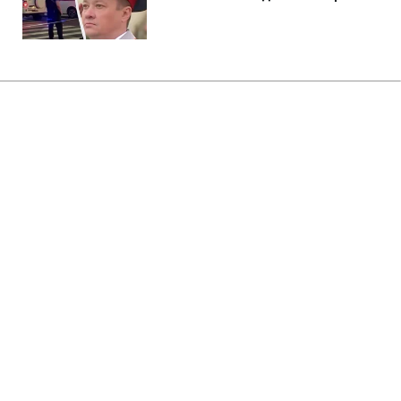
Главная
»
Аналитика
»
Статьи
В Афганістані знищений 71
бойовик угрупування "Талібан"
10:20 19.09.2010 Вс
2 мин
RBC.UA
Не трать время на шум! Читай только суть из
РБК-Украина в Google
В Афганістані знищений 71 бойовик
екстремістського угрупування "Талібан".