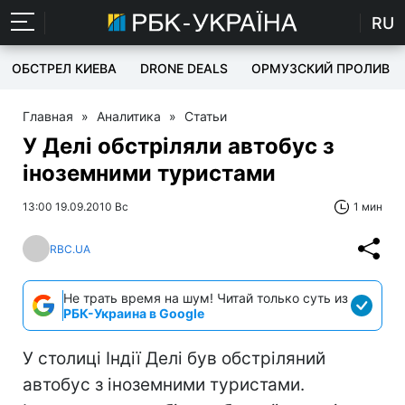
RU
ОБСТРЕЛ КИЕВА
DRONE DEALS
ОРМУЗСКИЙ ПРОЛИВ
Главная
»
Аналитика
»
Статьи
У Делі обстріляли автобус з
іноземними туристами
13:00 19.09.2010 Вс
1 мин
RBC.UA
Не трать время на шум! Читай только суть из
РБК-Украина в Google
У столиці Індії Делі був обстріляний
автобус з іноземними туристами.