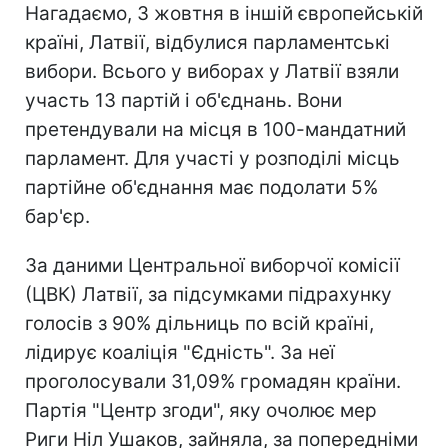
Нагадаємо, 3 жовтня в іншій європейській
країні, Латвії, відбулися парламентські
вибори. Всього у виборах у Латвії взяли
участь 13 партій і об'єднань. Вони
претендували на місця в 100-мандатний
парламент. Для участі у розподілі місць
партійне об'єднання має подолати 5%
бар'єр.
За даними Центральної виборчої комісії
(ЦВК) Латвії, за підсумками підрахунку
голосів з 90% дільниць по всій країні,
лідирує коаліція "Єдність". За неї
проголосували 31,09% громадян країни.
Партія "Центр згоди", яку очолює мер
Риги Ніл Ушаков, зайняла, за попередніми