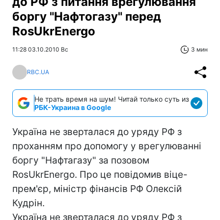
до РФ з питання врегулювання
боргу "Нафтогазу" перед
RosUkrEnergo
11:28 03.10.2010 Вс
3 мин
RBC.UA
Не трать время на шум! Читай только суть из
РБК-Украина в Google
Україна не зверталася до уряду РФ з
проханням про допомогу у врегулюванні
боргу "Нафтагазу" за позовом
RosUkrEnergo. Про це повідомив віце-
прем'єр, міністр фінансів РФ Олексій
Кудрін.
Україна не зверталася до уряду РФ з