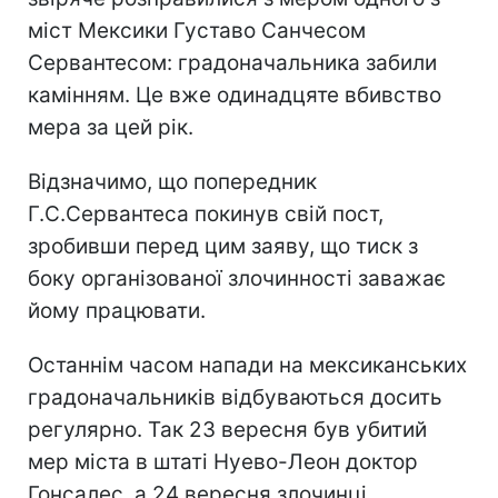
міст Мексики Густаво Санчесом
Сервантесом: градоначальника забили
камінням. Це вже одинадцяте вбивство
мера за цей рік.
Відзначимо, що попередник
Г.С.Сервантеса покинув свій пост,
зробивши перед цим заяву, що тиск з
боку організованої злочинності заважає
йому працювати.
Останнім часом напади на мексиканських
градоначальників відбуваються досить
регулярно. Так 23 вересня був убитий
мер міста в штаті Нуево-Леон доктор
Гонсалес, а 24 вересня злочинці