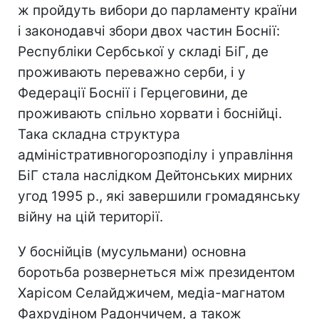
ж пройдуть вибори до парламенту країни
і законодавчі збори двох частин Боснії:
Республіки Сербської у складі БіГ, де
проживають переважно серби, і у
Федерації Боснії і Герцеговини, де
проживають спільно хорвати і боснійці.
Така складна структура
адміністративногорозподілу і управління
БіГ стала наслідком Дейтонських мирних
угод 1995 р., які завершили громадянську
війну на цій території.
У боснійців (мусульмани) основна
боротьба розвернеться між президентом
Харісом Селайджичем, медіа-магнатом
Фахрудіном Радончичем, а також