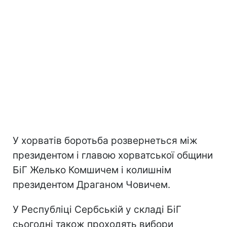
У хорватів боротьба розвернеться між
президентом і главою хорватської общини
БіГ Желько Комшичем і колишнім
президентом Драганом Човичем.
У Республіці Сербській у складі БіГ
сьогодні також проходять вибори