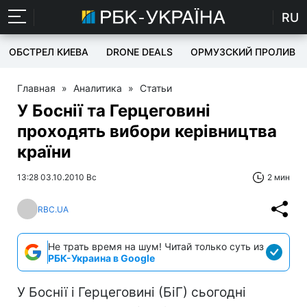
RU
ОБСТРЕЛ КИЕВА
DRONE DEALS
ОРМУЗСКИЙ ПРОЛИВ
Главная
»
Аналитика
»
Статьи
У Боснії та Герцеговині
проходять вибори керівництва
країни
13:28 03.10.2010 Вс
2 мин
RBC.UA
Не трать время на шум! Читай только суть из
РБК-Украина в Google
У Боснії і Герцеговині (БіГ) сьогодні