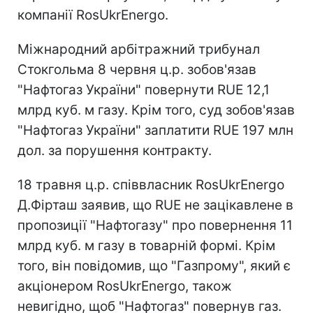
компанії RosUkrEnergo.
Міжнародний арбітражний трибунал
Стокгольма 8 червня ц.р. зобов'язав
"Нафтогаз України" повернути RUE 12,1
млрд куб. м газу. Крім того, суд зобов'язав
"Нафтогаз України" заплатити RUE 197 млн
дол. за порушення контракту.
18 травня ц.р. співвласник RosUkrEnergo
Д.Фірташ заявив, що RUE не зацікавлене в
пропозиції "Нафтогазу" про повернення 11
млрд куб. м газу в товарній формі. Крім
того, він повідомив, що "Газпрому", який є
акціонером RosUkrEnergo, також
невигідно, щоб "Нафтогаз" повернув газ.