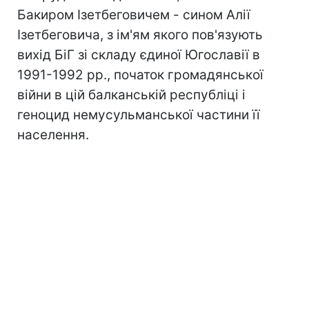
Бакиром Ізетбеговичем - сином Алії
Ізетбеговича, з ім'ям якого пов'язують
вихід БіГ зі складу єдиної Югославії в
1991-1992 рр., початок громадянської
війни в цій балканській республіці і
геноцид немусульманської частини її
населення.