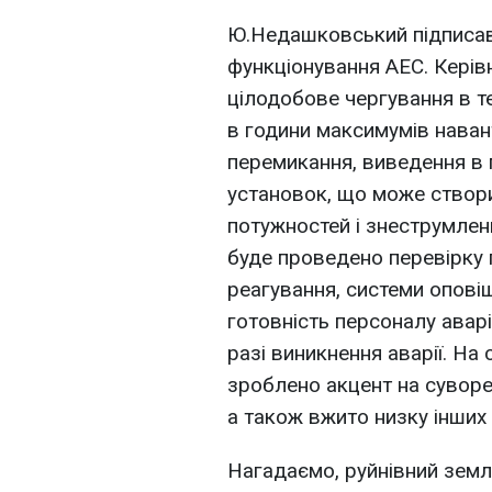
Ю.Недашковський підписав
функціонування АЕС. Керів
цілодобове чергування в т
в години максимумів нава
перемикання, виведення в 
установок, що може створи
потужностей і знеструмлен
буде проведено перевірку 
реагування, системи опові
готовність персоналу аварі
разі виникнення аварії. На
зроблено акцент на сувор
а також вжито низку інших 
Нагадаємо, руйнівний земл