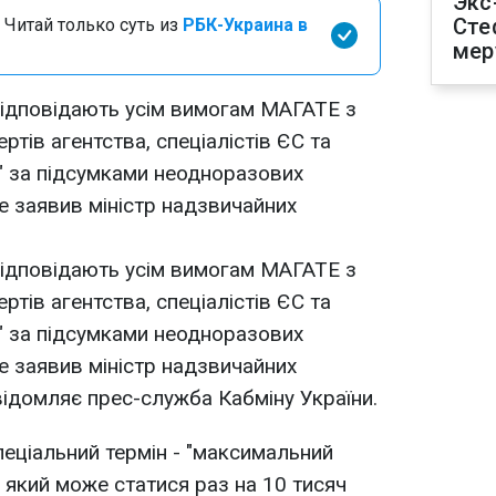
Экс
Сте
 Читай только суть из
РБК-Украина в
мер
 відповідають усім вимогам МАГАТЕ з
ртів агентства, спеціалістів ЄС та
" за підсумками неодноразових
е заявив міністр надзвичайних
 відповідають усім вимогам МАГАТЕ з
ртів агентства, спеціалістів ЄС та
" за підсумками неодноразових
е заявив міністр надзвичайних
відомляє прес-служба Кабміну України.
пеціальний термін - "максимальний
 який може статися раз на 10 тисяч