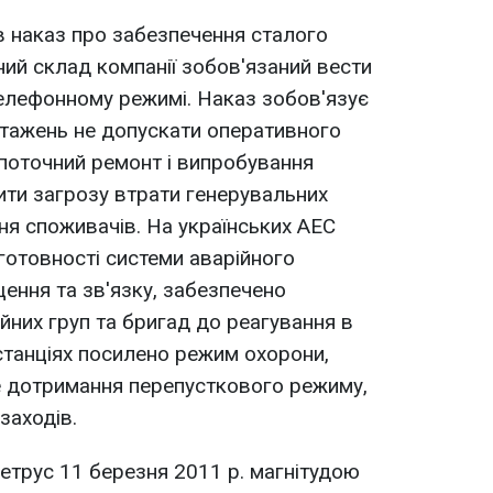
 наказ про забезпечення сталого
ний склад компанії зобов'язаний вести
елефонному режимі. Наказ зобов'язує
нтажень не допускати оперативного
поточний ремонт і випробування
ти загрозу втрати генерувальних
ня споживачів. На українських АЕС
готовності системи аварійного
щення та зв'язку, забезпечено
йних груп та бригад до реагування в
 станціях посилено режим охорони,
е дотримання перепусткового режиму,
заходів.
етрус 11 березня 2011 р. магнітудою