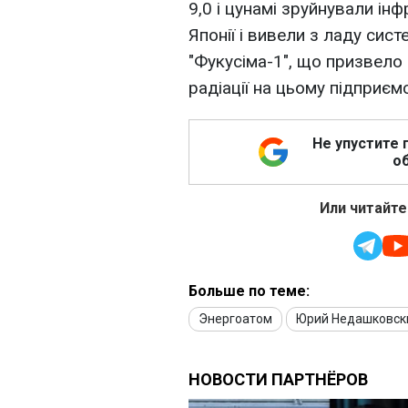
9,0 і цунамі зруйнували інф
Японії і вивели з ладу сис
"Фукусіма-1", що призвело 
радіації на цьому підприємс
Не упустите 
об
Или читайте
Больше по теме:
Энергоатом
Юрий Недашковск