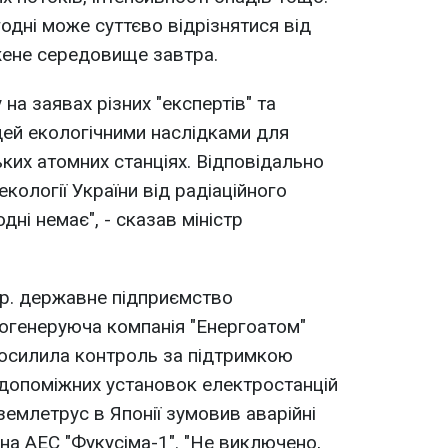
одні може суттєво відрізнятися від
жене середовище завтра.
на заявах різних "експертів" та
юдей екологічними наслідками для
ських атомних станціях. Відповідально
кології України від радіаційного
дні немає", - сказав міністр
.р. державне підприємство
огенеруюча компанія "Енергоатом"
посилила контроль за підтримкою
 допоміжних установок електростанцій
 землетрус в Японії зумовив аварійні
на АЕС "Фукусіма-1". "Не виключено,