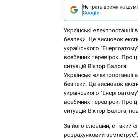
Не трать время на шум!
Google
Українські електростанції
безпеки. Це висновок експе
українського "Енергоатому
всебічних перевірок. Про ц
ситуацій Віктор Балога.
Українські електростанції
безпеки. Це висновок експе
українського "Енергоатому
всебічних перевірок. Про ц
ситуацій Віктор Балога, по
За його словами, є такий с
розрахунковий землетрус",