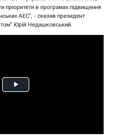
и пріоритети в програмах підвищення
їнських АЕС", - сказав президент
атом" Юрій Недашковський.
Play
Video