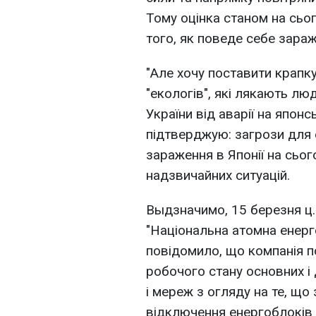
Тому оцінка станом на сьог
того, як поведе себе зара
"Але хочу поставити крапку 
"екологів", які лякають л
України від аварії на япон
підтверджую: загрози для е
зараження в Японії на сього
надзвичайних ситуацій.
Выдзначимо, 15 березня ц
"Національна атомна енерг
повідомило, що компанія 
робочого стану основних і
і мереж з огляду на те, що
відключення енергоблоків 