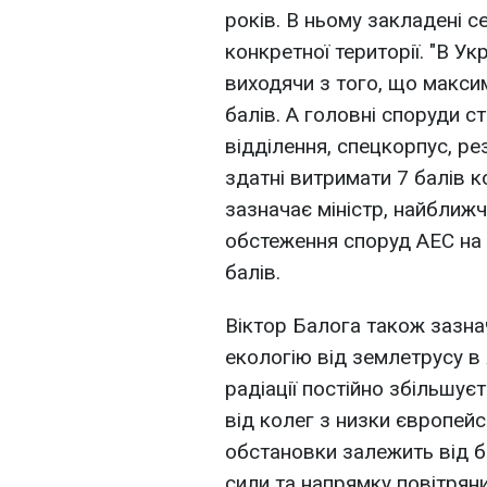
років. В ньому закладені с
конкретної території. "В Ук
виходячи з того, що макси
балів. А головні споруди ст
відділення, спецкорпус, р
здатні витримати 7 балів к
зазначає міністр, найбли
обстеження споруд АЕС на 
балів.
Віктор Балога також зазна
екологію від землетрусу в Я
радіації постійно збільшує
від колег з низки європей
обстановки залежить від б
сили та напрямку повітряни