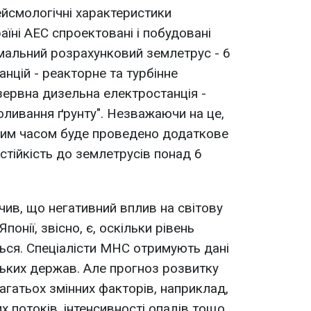
ейсмологічні характеристики
раїні АЕС спроектовані і побудовані
мальний розрахунковий землетрус - 6
анцій - реакторне та турбінне
езервна дизельна електростанція -
оливання ґрунту". Незважаючи на це,
жчим часом буде проведено додаткове
стійкість до землетрусів понад 6
чив, що негативний вплив на світову
понії, звісно, є, оскільки рівень
ться. Спеціалісти МНС отримують дані
ських держав. Але прогноз розвитку
агатьох змінних факторів, наприклад,
х потоків, інтенсивності опадів тощо.