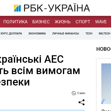
ПОЛИТИКА
БИЗНЕС
ЖИЗНЬ
СПОРТ
WAVE
КУРС ДОЛЛАРА
ЭКОНОМИКА
ЛИЧНЫЕ ФИНАНСЫ
TECH
MILTECH
НОВО
країнські АЕС
ть всім вимогам
езпеки
3 мин