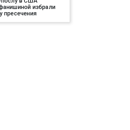
-послу в США
фанишиной избрали
у пресечения