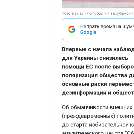
Фото: как влияют события за рубежом 
Не трать время на шум!
Google
Впервые с начала наблюд
для Украины снизилась –
помощи ЕС после выборов
поляризация общества до
основные риски перемест
дезинформации и общест
Об обманчивости внешних у
(преждевременных) полити
до старта избирательной к
аналитического центра "О