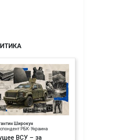
ИТИКА
тантин Широкун
спондент РБК-Украина
ущее ВСУ – за