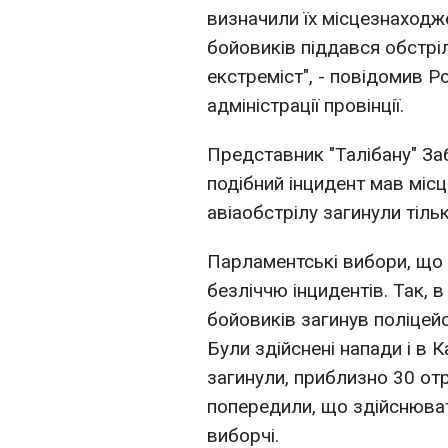
визначили їх місцезнаходж
бойовиків піддався обстріл
екстреміст", - повідомив 
адміністрації провінції.
Представник "Талібану" За
подібний інцидент мав місце
авіаобстрілу загинули тіль
Парламентські вибори, що 
безліччю інцидентів. Так, в
бойовиків загинув поліцейс
Були здійснені напади і в К
загинули, приблизно 30 от
попередили, що здійснюват
виборчі.