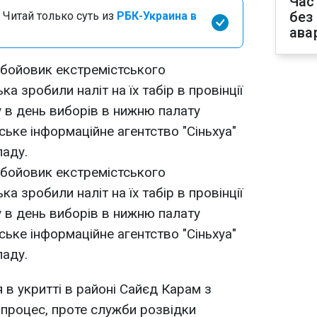
Час
без
 Читай только суть из
РБК-Украина в
ава
 бойовик екстремістського
ка зробили наліт на їх табір в провінції
у в день виборів в нижню палату
ське інформаційне агентство "Сіньхуа"
ладу.
 бойовик екстремістського
ка зробили наліт на їх табір в провінції
у в день виборів в нижню палату
ське інформаційне агентство "Сіньхуа"
ладу.
я в укритті в районі Сайєд Карам з
процес, проте служби розвідки