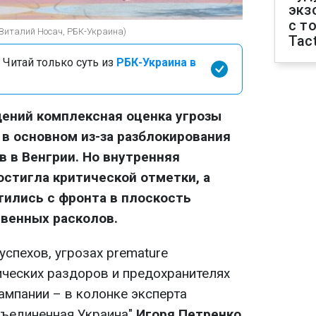
экз
с т
(Виталий Носач, РБК-Украина)
Tact
 Читай только суть из
РБК-Украина в
ений комплексная оценка угрозы
 в основном из-за разблокирования
 в Венгрии. Но внутренняя
стигла критической отметки, а
ились с фронта в плоскость
венных расколов.
спехов, угрозах premature
ческих раздоров и предохранителях
ампании – в колонке эксперта
бъединенная Украина"
Игоря Петренко