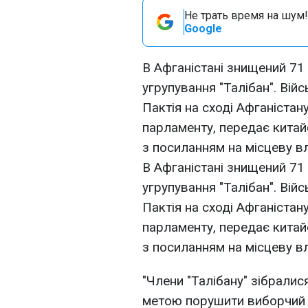
Не трать время на шум!
Google
В Афганістані знищений 71
угрупування "Талібан". Війсь
Пактія на сході Афганістан
парламенту, передає китай
з посиланням на місцеву в
В Афганістані знищений 71
угрупування "Талібан". Війсь
Пактія на сході Афганістан
парламенту, передає китай
з посиланням на місцеву в
"Члени "Талібану" зібралис
метою порушити виборчий 