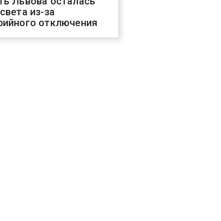
ть Львова осталась
 света из-за
рийного отключения