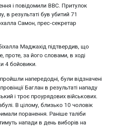
ення і повідомили ВВС. Притулок
у, в результаті був убитий 71
Рохалла Самон, прес-секретар
біхалла Маджахід підтвердив, що
, проте, за його словами, в ході
ки 4 бойовики.
пройшли напередодні, були відзначені
 провінції Баглан в результаті нападу
ький і троє проурядових військових.
абулі. В цілому, близько 10 чоловік
римали поранення. Раніше таліби
имуть напади в день виборів на