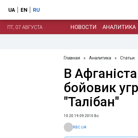
UA
EN
RU
НОВОСТИ
АНАЛИТИКА
ПТ, 07 АВГУСТА
Главная
»
Аналитика
»
Статьи
В Афганіст
бойовик уг
"Талібан"
10:20 19.09.2010 Вс
RBC.UA