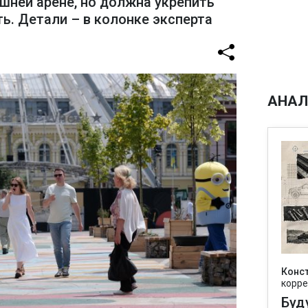
шней арене, но должна укрепить
ь. Детали – в колонке эксперта
АНАЛ
Конс
корре
Буд