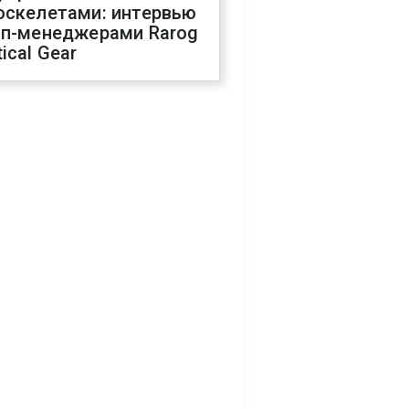
оскелетами: интервью
оп-менеджерами Rarog
ical Gear