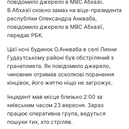
повідомило джерело в МВС Абхазії.
В Абхазії скоєно замах на віце-президента
республіки Олександра Анкваба,
повідомило джерело в МВС Абхазії,
передає РБК.
Цієї ночі будинок О.Анкваба в селі Лихни
Гудаутському районі був обстріляний з
гранатомета. Як повідомило джерело,
чиновник отримав осколкові поранення
кінцівок, його життю ніщо не загрожує.
Інцидент мав місце близько 2:00 за
київським часом 23 вересня. Зараз
працює оперативна група, ведуться
пошуки тих, хто стріляв.