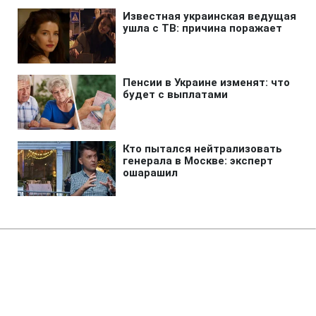
Главная
»
Аналитика
»
Статьи
Акції протесту в Бахрейні:
демонстранти перекрили