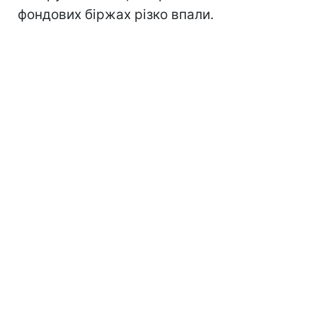
фондових біржах різко впали.