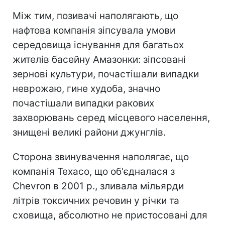
Між тим, позивачі наполягають, що
нафтова компанія зіпсувала умови
середовища існування для багатьох
жителів басейну Амазонки: зіпсовані
зернові культури, почастішали випадки
неврожаю, гине худоба, значно
почастішали випадки ракових
захворювань серед місцевого населення,
знищені великі райони джунглів.
Сторона звинувачення наполягає, що
компанія Texaco, що об'єдналася з
Chevron в 2001 р., зливала мільярди
літрів токсичних речовин у річки та
сховища, абсолютно не пристосовані для