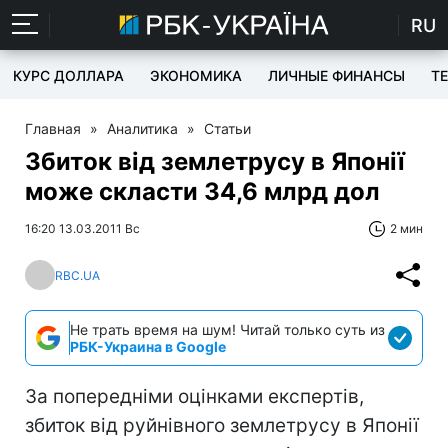
RU
КУРС ДОЛЛАРА
ЭКОНОМИКА
ЛИЧНЫЕ ФИНАНСЫ
T
Главная
»
Аналитика
»
Статьи
Збиток від землетрусу в Японії
може скласти 34,6 млрд дол
16:20 13.03.2011 Вс
2 мин
RBC.UA
Не трать время на шум! Читай только суть из
РБК-Украина в Google
За попередніми оцінками експертів,
збиток від руйнівного землетрусу в Японії