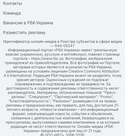
Контакты
Команда
Вакансии в РБК-Украина
Разместить рекламу
Идентификатор онлайн-медиа в Реестре субъектов в сфере медиа
— R40-05347
Информационный портал «РБК-Украина» имеет трехязычную
версию (украинскую, русскую и английскую), главная страница
портала –
https://www.rbc.ua
. Фотографии, изображения
принадлежат их правообладателям. Все фотографии на Портале,
авторами которых являются журналисты РБК-Украина,
размещены на условиях лицензии Creative Commons Attribution
4.0 International. Редакция РБК-Украина может не разделять точку
зрения авторов. Оценочные суждения не подлежат
опровержению и подтверждению их правдивости. За
достоверность и содержание рекламы ответственность несет
рекламодатель. Материалы, обозначенные плашкой: "Пресс-
релизы", "Спецпроект", "Партнерский материал", "Promo",
"Благотворительность", "Резонанс" размещаются на правах
рекламы и предназначены, как правило, для лиц, достигших 21-
летнего возраста. «Новости компании» – это информационный
формат, охватывающий новости, события и объявления,
связанные с деятельностью компаний, базирующиеся на
прессрелизах, выпускаемых самими компаниями, и за которые
редакция не несет ответственности. Онлайн-медиа «РБК-
Украина» предназначено для лиц от 21 года.
© ООО «УБТ», 2006-2026.