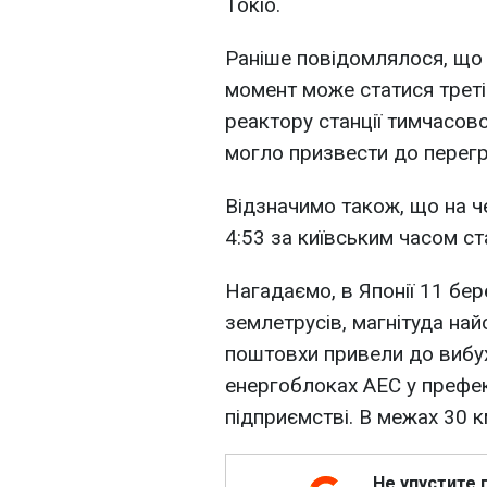
Токіо.
Раніше повідомлялося, що 
момент може статися треті
реактору станції тимчасо
могло призвести до перегрів
Відзначимо також, що на ч
4:53 за київським часом с
Нагадаємо, в Японії 11 бер
землетрусів, магнітуда най
поштовхи привели до вибух
енергоблоках АЕС у префект
підприємстві. В межах 30 к
Не упустите 