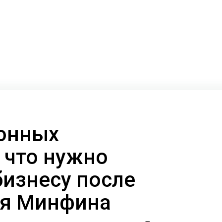
онных
 что нужно
бизнесу после
ия Минфина