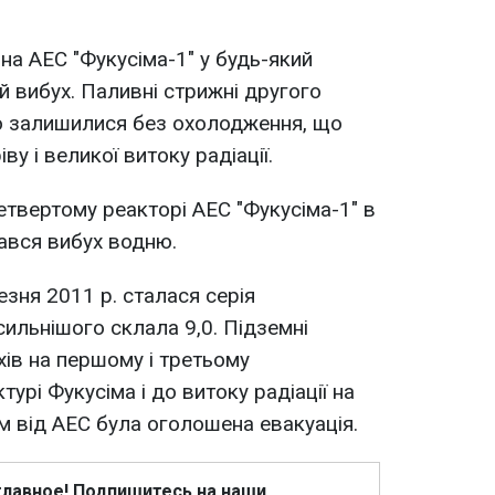
на АЕС "Фукусіма-1" у будь-який
й вибух. Паливні стрижні другого
во залишилися без охолодження, що
у і великої витоку радіації.
етвертому реакторі АЕС "Фукусіма-1" в
тався вибух водню.
езня 2011 р. сталася серія
сильнішого склала 9,0. Підземні
ів на першому і третьому
урі Фукусіма і до витоку радіації на
м від АЕС була оголошена евакуація.
главное! Подпишитесь на наши