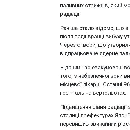
паливних стрижнів, який м
радіації.
Раніше стало відомо, що в
після події вранці вибуху 
Через отвори, що утворил
відпрацьоване ядерне пал
В даний час евакуйовані всі
того, з небезпечної зони ви
місцевої лікарні. Останні 9
госпіталь на вертольотах.
Підвищення рівня радіації з
столиці префектурах Японії
перевищив звичайний рівен