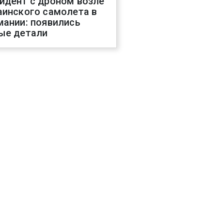
идент с дроном возле
аинского самолета в
мании: появились
ые детали