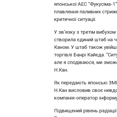
японської АЕС "Фукусіма-1
плавлення паливних стриж
критичної ситуації.
У зв'язку з третім вибухом
створила єдиний штаб на ч
Каном. У штаб також увійшо
торгівлі Банрі Кайєда. "С
але я сподіваюся, ми змож
Н.Кан.
Як передають японські ЗМІ
Н.Кан висловив своє невд
компанія-оператор інформує
Підвищений рівень радіації