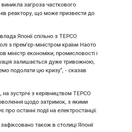
" виникла загроза часткового
нів реактору, що може призвести до
 влада Японії спільно з TEPCO
олі з прем'єр-міністром країни Наото
в міністр економіки, промисловості і
итуація залишається дуже тривожною,
емо подолати цю кризу", - сказав
, на зустрічі з керівництвом TEPCO
оволення щодо затримок, з якими
 про останні події на електростанції.
 зафіксовано також в столиці Японії