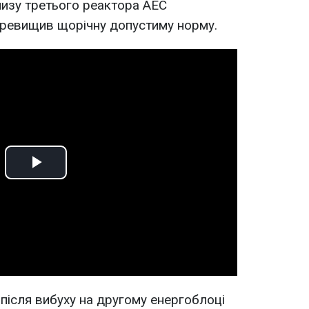
близу третього реактора АЕС
перевищив щорічну допустиму норму.
Play
Video
після вибуху на другому енергоблоці