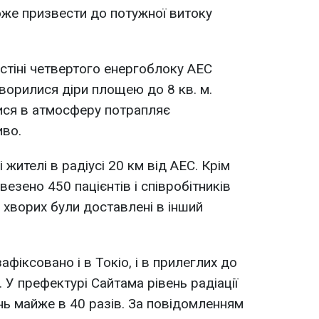
оже призвести до потужної витоку
 стіні четвертого енергоблоку АЕС
утворилися діри площею до 8 кв. м.
ися в атмосферу потрапляє
иво.
 жителі в радіусі 20 км від АЕС. Крім
везено 450 пацієнтів і співробітників
6 хворих були доставлені в інший
афіксовано і в Токіо, і в прилеглих до
. У префектурі Сайтама рівень радіації
ь майже в 40 разів. За повідомленням