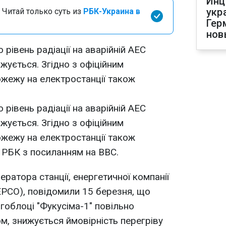
Инц
укр
 Читай только суть из
РБК-Украина в
Гер
нов
 рівень радіації на аварійній АЕС
жується. Згідно з офіційним
жежу на електростанції також
 рівень радіації на аварійній АЕС
жується. Згідно з офіційним
жежу на електростанції також
 РБК з посиланням на BBC.
ератора станції, енергетичної компанії
TEPCO), повідомили 15 березня, що
гоблоці "Фукусіма-1" повільно
м, знижується ймовірність перегріву