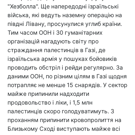
"Хезболла". Ще напередодні ізраїльські
війська, які ведуть наземну операцію на
півдні Лівану, просунулися углиб країни.
Тим часом ООН і 30 гуманітарних
організацій нагадують світу про
страждання палестинців в Газі, де
ізраїльська армія у пошуках бойовиків
проводить обстріл і рейди регулярно. За
даними ООН, по різним цілям в Газі щодня
потрапляє не менше 15 снарядів. У сектор
майже припинили надходити
продовольство і ліки, і 1,5 млн
палестинців скоро голодуватимуть. З
проханням припинити кровопролиття на
Близькому Сході виступають майже всі