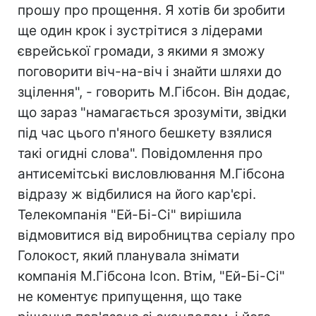
прошу про прощення. Я хотів би зробити
ще один крок і зустрітися з лідерами
єврейської громади, з якими я зможу
поговорити віч-на-віч і знайти шляхи до
зцілення", - говорить М.Гібсон. Він додає,
що зараз "намагається зрозуміти, звідки
під час цього п'яного бешкету взялися
такі огидні слова". Повідомлення про
антисемітські висловлювання М.Гібсона
відразу ж відбилися на його кар'єрі.
Телекомпанія "Ей-Бі-Сі" вирішила
відмовитися від виробництва серіалу про
Голокост, який планувала знімати
компанія М.Гібсона Icon. Втім, "Ей-Бі-Сі"
не коментує припущення, що таке