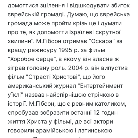
домогтися зцілення і відшкодувати збиток
єврейській громаді. Думаю, що єврейська
громада може пройти крізь це і думати
про те, як допомогти Ізраїлеві скрутної
хвилини". М.Гібсон отримав "Оскара" за
кращу режисуру 1995 р. за фільм
"Хоробре серце", в якому він власне ж
зіграв головну роль. 2004 р. він випустив
фільм "Страсті Христові", що його
американський журнал "Ентертейнмент
уїклі" назвав найспірнішою стрічкою в
історії. М.Гібсон, що є ревним католиком,
спробував зобразити останні 12 годин
життя Христа у фільмі, де всі актори
говорили арамійською і латинською