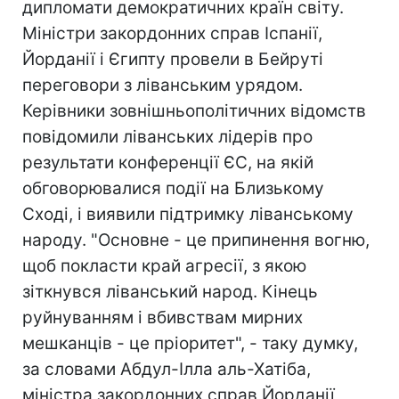
дипломати демократичних країн світу.
Міністри закордонних справ Іспанії,
Йорданії і Єгипту провели в Бейруті
переговори з ліванським урядом.
Керівники зовнішньополітичних відомств
повідомили ліванських лідерів про
результати конференції ЄС, на якій
обговорювалися події на Близькому
Сході, і виявили підтримку ліванському
народу. "Основне - це припинення вогню,
щоб покласти край агресії, з якою
зіткнувся ліванський народ. Кінець
руйнуванням і вбивствам мирних
мешканців - це пріоритет", - таку думку,
за словами Абдул-Ілла аль-Хатіба,
міністра закордонних справ Йорданії,