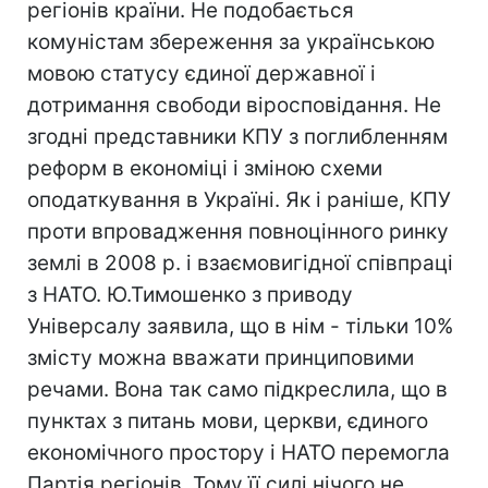
регіонів країни. Не подобається
комуністам збереження за українською
мовою статусу єдиної державної і
дотримання свободи віросповідання. Не
згодні представники КПУ з поглибленням
реформ в економіці і зміною схеми
оподаткування в Україні. Як і раніше, КПУ
проти впровадження повноцінного ринку
землі в 2008 р. і взаємовигідної співпраці
з НАТО. Ю.Тимошенко з приводу
Універсалу заявила, що в нім - тільки 10%
змісту можна вважати принциповими
речами. Вона так само підкреслила, що в
пунктах з питань мови, церкви, єдиного
економічного простору і НАТО перемогла
Партія регіонів. Тому її силі нічого не