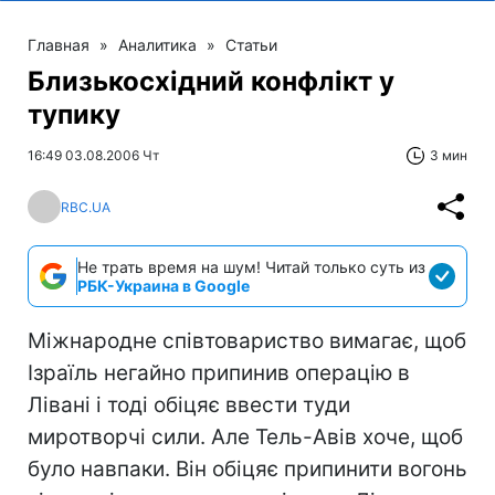
Главная
»
Аналитика
»
Статьи
Близькосхідний конфлікт у
тупику
16:49 03.08.2006 Чт
3 мин
RBC.UA
Не трать время на шум! Читай только суть из
РБК-Украина в Google
Міжнародне співтовариство вимагає, щоб
Ізраїль негайно припинив операцію в
Лівані і тоді обіцяє ввести туди
миротворчі сили. Але Тель-Авів хоче, щоб
було навпаки. Він обіцяє припинити вогонь