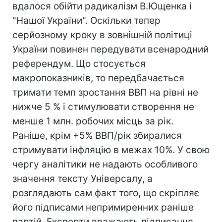
вдалося обійти радикалізм В.Ющенка і
"Нашої України". Оскільки тепер
серйозному кроку в зовнішній політиці
України повинен передувати всенародний
референдум. Що стосується
макропоказників, то передбачається
тримати темп зростання ВВП на рівні не
нижче 5 % і стимулювати створення не
менше 1 млн. робочих місць за рік.
Раніше, крім +5% ВВП/рік збиралися
стримувати інфляцію в межах 10%. У свою
чергу аналітики не надають особливого
значення тексту Універсалу, а
розглядають сам факт того, що скріпляє
його підписами непримиренних раніше
партій. Експерти вважають підписання