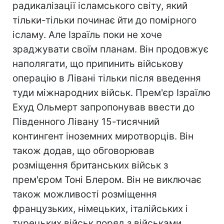
радикалізації ісламського світу, який
тільки-тільки починає йти до помірного
ісламу. Але Ізраїль поки не хоче
зраджувати своїм планам. Він продовжує
наполягати, що припинить військову
операцію в Лівані тільки після введення
туди міжнародних військ. Прем'єр Ізраїлю
Ехуд Ольмерт запропонував ввести до
Південного Лівану 15-тисячний
контингент іноземних миротворців. Він
також додав, що обговорював
розміщення британських військ з
прем'єром Тоні Блером. Він не виключає
також можливості розміщення
французьких, німецьких, італійських і
турецьких військ поряд з військами