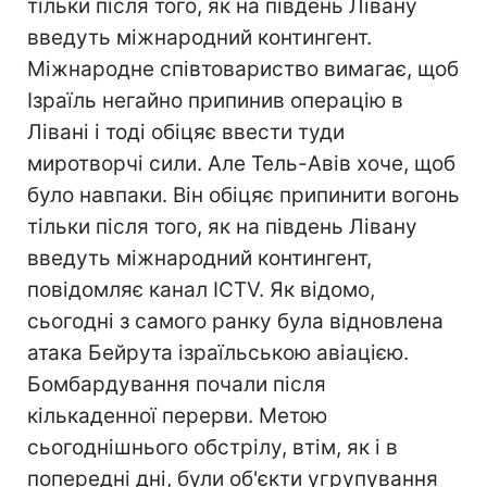
тільки після того, як на південь Лівану
введуть міжнародний контингент.
Міжнародне співтовариство вимагає, щоб
Ізраїль негайно припинив операцію в
Лівані і тоді обіцяє ввести туди
миротворчі сили. Але Тель-Авів хоче, щоб
було навпаки. Він обіцяє припинити вогонь
тільки після того, як на південь Лівану
введуть міжнародний контингент,
повідомляє канал ICTV. Як відомо,
сьогодні з самого ранку була відновлена
атака Бейрута ізраїльською авіацією.
Бомбардування почали після
кількаденної перерви. Метою
сьогоднішнього обстрілу, втім, як і в
попередні дні, були об'єкти угрупування