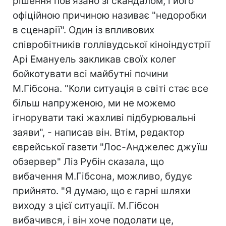
рішення пов'язано зі скандалом, і його
офіційною причиною називає "недоробки
в сценарії". Один із впливових
співробітників голлівудської кіноіндустрії
Арі Емануель закликав своїх колег
бойкотувати всі майбутні почини
М.Гібсона. "Коли ситуація в світі стає все
більш напруженою, ми не можемо
ігнорувати такі жахливі підбурювальні
заяви", - написав він. Втім, редактор
єврейської газети "Лос-Анджелес джуїш
обзервер" Ліз Рубін сказала, що
вибачення М.Гібсона, можливо, будує
прийнято. "Я думаю, що є гарні шляхи
виходу з цієї ситуації. М.Гібсон
вибачився, і він хоче подолати це,