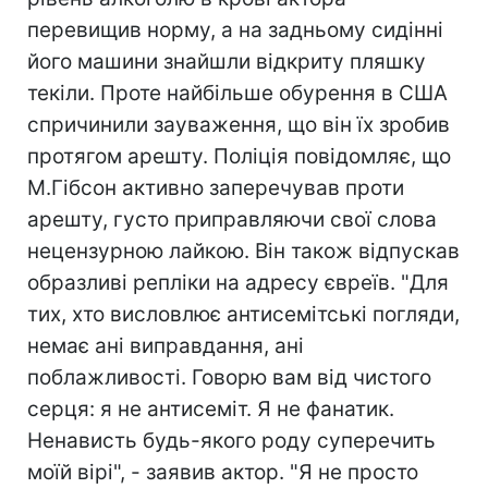
перевищив норму, а на задньому сидінні
його машини знайшли відкриту пляшку
текіли. Проте найбільше обурення в США
спричинили зауваження, що він їх зробив
протягом арешту. Поліція повідомляє, що
М.Гібсон активно заперечував проти
арешту, густо приправляючи свої слова
нецензурною лайкою. Він також відпускав
образливі репліки на адресу євреїв. "Для
тих, хто висловлює антисемітські погляди,
немає ані виправдання, ані
поблажливості. Говорю вам від чистого
серця: я не антисеміт. Я не фанатик.
Ненависть будь-якого роду суперечить
моїй вірі", - заявив актор. "Я не просто