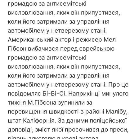
громадою за антисемітські
висловлювання, яких він припустився,
коли його затримали за управління
автомобілем у нетверезому стані.
Американський актор і режисер Мел
Гібсон вибачився перед єврейською
громадою за антисемітські
висловлювання, яких він припустився,
коли його затримали за управління
автомобілем у нетверезому стані. Про це
повідомляє Бі-Бі-Сі. Наприкінці минулого
тижня М.Гібсона зупинили за
перевищення швидкості в районі Малібу,
штат Каліфорнія. За даними поліцейської
доповіді, зміст якої просочився до преси,
рівень алкоголю в крові актора