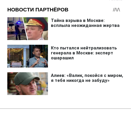
Главная
»
Аналитика
»
Статьи
Наша Україна піде до широкої