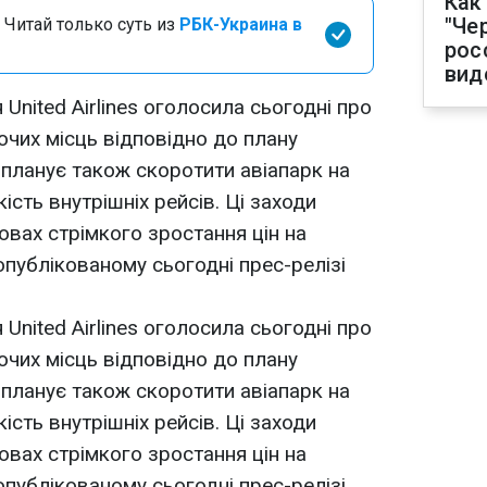
Как
"Че
 Читай только суть из
РБК-Украина в
рос
вид
United Airlines оголосила сьогодні про
очих місць відповідно до плану
 планує також скоротити авіапарк на
кість внутрішніх рейсів. Ці заходи
мовах стрімкого зростання цін на
опублікованому сьогодні прес-релізі
United Airlines оголосила сьогодні про
очих місць відповідно до плану
 планує також скоротити авіапарк на
кість внутрішніх рейсів. Ці заходи
мовах стрімкого зростання цін на
опублікованому сьогодні прес-релізі