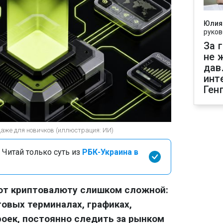
Юлия
руков
За 
не 
дав
инт
Ген
даже для новичков (иллюстрация: ИИ)
 Читай только суть из
РБК-Украина в
ают криптовалюту слишком сложной:
говых терминалах, графиках,
роек, постоянно следить за рынком