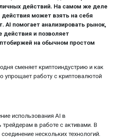
личных действий. На самом же деле
 действия может взять на себя
. AI помогает анализировать рынок,
е действия и позволяет
иптобиржей на обычном простом
годня сменяет криптоиндустрию и как
но упрощает работу с криптовалютой
ние использования AI в
 трейдерам в работе с активами. В
 соединение нескольких технологий.