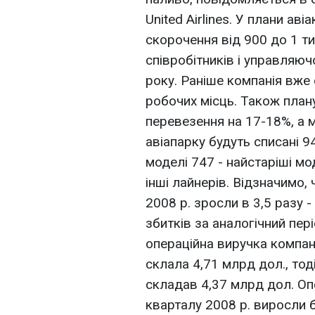
United Airlines. У плани ав
скорочення від 900 до 1 ти
співробітників і управляю
року. Раніше компанія вж
робочих місць. Також план
перевезення на 17-18%, а м
авіапарку будуть списані 94
моделі 747 - найстаріші мо
інші лайнерів. Відзначимо, ч
2008 р. зросли в 3,5 разу 
збитків за аналогічний пер
операційна виручка компані
склала 4,71 млрд дол., тод
складав 4,37 млрд дол. Опе
кварталу 2008 р. виросли б