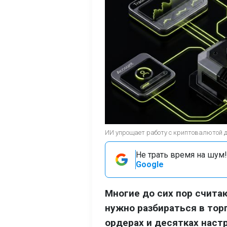
ИИ упрощает работу с криптовалютой 
Не трать время на шум!
Google
Многие до сих пор счит
нужно разбираться в тор
ордерах и десятках наст