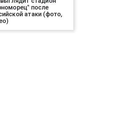
 выглядит стадион
рноморец" после
сийской атаки (фото,
ео)