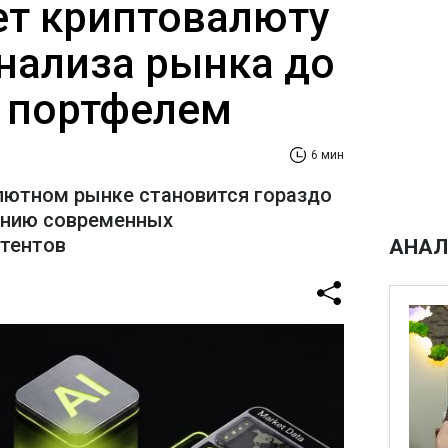
ает криптовалюту
анализа рынка до
 портфелем
6 мин
лютном рынке становится гораздо
ению современных
стентов
АНАЛ