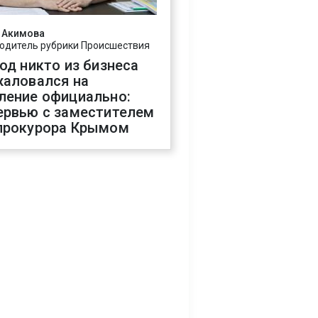
 Акимова
одитель рубрики Происшествия
год никто из бизнеса
жаловался на
ление официально:
ервью с заместителем
прокурора Крымом