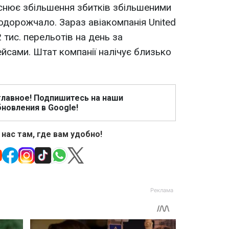
снює збільшення збитків збільшеними
одорожчало. Зараз авіакомпанія United
2 тис. перельотів на день за
ейсами. Штат компанії налічує близько
главное! Подпишитесь на наши
новления в Google!
 нас там, где вам удобно!