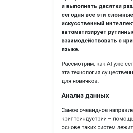
и выполнять десятки раз
сегодня все эти сложные
искусственный интеллект
автоматизирует рутинны
взаимодействовать с кр
языке.
Рассмотрим, как AI уже се
эта технология существен
для новичков.
Анализ данных
Самое очевидное направле
криптоиндустрии – помощь
основе таких систем лежит