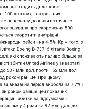
іакомпанії входить додаткове
с. 100 штатних, контрактних
чого персоналу до кінця поточного
е оголошувала про скорочення 500
ується скоротити внутрішні
іжнародні рейси - на 4-5%. Крім того, з
 літаки Boeing B-737, 6 літаків Boeing
делі, які споживають паливо більше за
исті збитки United Airlines у I кварталі
- до 537 млн дол. проти 152 млн дол.
іод роком раніше. При цьому
ї за вказаний період виросла на 7,7% і
і як роком раніше цей показник
раційні збитки за підсумками I
ільш ніж у 4 рази - з 92 млн дол. до