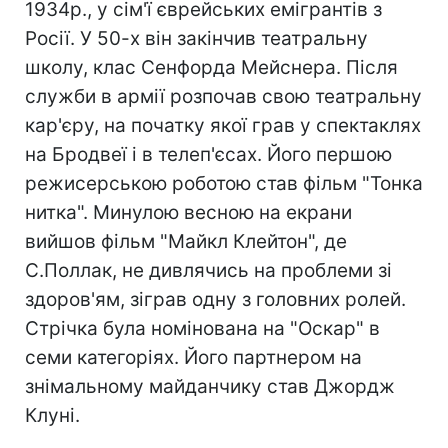
1934р., у сім'ї єврейських емігрантів з
Росії. У 50-х він закінчив театральну
школу, клас Сенфорда Мейснера. Після
служби в армії розпочав свою театральну
кар'єру, на початку якої грав у спектаклях
на Бродвеї і в телеп'єсах. Його першою
режисерською роботою став фільм "Тонка
нитка". Минулою весною на екрани
вийшов фільм "Майкл Клейтон", де
С.Поллак, не дивлячись на проблеми зі
здоров'ям, зіграв одну з головних ролей.
Стрічка була номінована на "Оскар" в
семи категоріях. Його партнером на
знімальному майданчику став Джордж
Клуні.