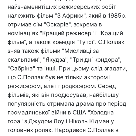
найзнаменитіших режисерських робіт
належить фільм "З Африки", який в 1985р.
отримав сім "Оскарів", зокрема в
номінаціях "Кращий режисер" і "Кращий
фільм", а також комедія "Тутсі". С.Поллак
зняв також фільми "Мисливці за
скальпами", "Якудза", "Три дні кондора",
"Сабріна" та інші. При цьому слід згадати,
що С.Поллак був не тільки актором і
режисером, але і продюсером. Серед
фільмів, які він продюсував, найбільшу
популярність отримала драма про період
громадянської війни в США "Холодна
гора" з Джудом Лоу і Ніколь Кідман у
головних ролях. Народився С.Поллак в