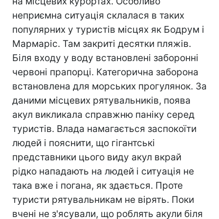
на місцевих курортах. Особливо
неприємна ситуація склалася в таких
популярних у туристів місцях як Бодрум і
Мармаріс. Там закриті десятки пляжів.
Біля входу у воду встановлені заборонні
червоні прапорці. Категорична заборона
встановлена для морських прогулянок. За
даними місцевих рятувальників, поява
акул викликала справжню паніку серед
туристів. Влада намагається заспокоїти
людей і пояснити, що гігантські
представники цього виду акул вкрай
рідко нападають на людей і ситуація не
така вже і погана, як здається. Проте
туристи рятувальникам не вірять. Поки
вчені не з'ясували, що роблять акули біля