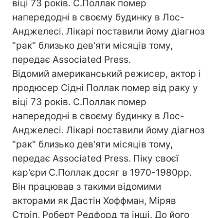
віці 73 років. С.Поллак помер
напередодні в своєму будинку в Лос-
Анджелесі. Лікарі поставили йому діагноз
"рак" близько дев'яти місяців тому,
передає Associated Press.
Відомий американський режисер, актор і
продюсер Сідні Поллак помер від раку у
віці 73 років. С.Поллак помер
напередодні в своєму будинку в Лос-
Анджелесі. Лікарі поставили йому діагноз
"рак" близько дев'яти місяців тому,
передає Associated Press. Піку своєї
кар'єри С.Поллак досяг в 1970-1980рр.
Він працював з такими відомими
акторами як Дастін Хоффман, Міряв
Стріп, Роберт Редфорд та інші. До його