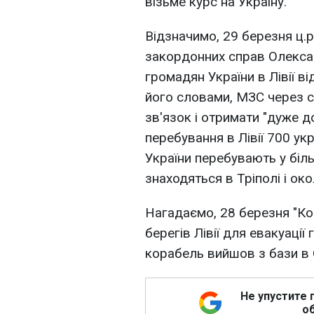
візьме курс на Україну.
Відзначимо, 29 березня ц.р
закордонних справ Олекса
громадян України в Лівії в
його словами, МЗС через с
зв'язок і отримати "дуже 
перебування в Лівії 700 ук
України перебувають у більш
знаходяться в Тріполі і ок
Нагадаємо, 28 березня "К
берегів Лівії для евакуації
корабель вийшов з бази в 
Не упустите 
об