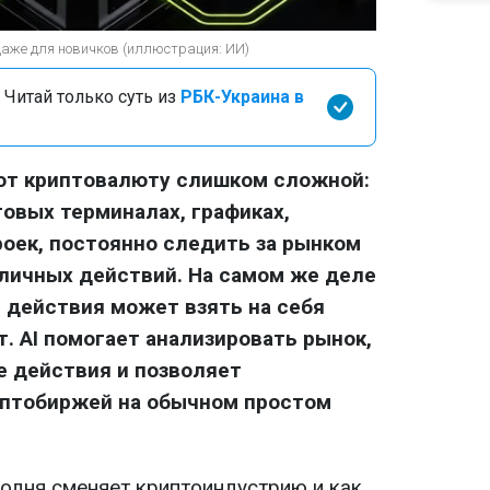
даже для новичков (иллюстрация: ИИ)
 Читай только суть из
РБК-Украина в
ают криптовалюту слишком сложной:
говых терминалах, графиках,
роек, постоянно следить за рынком
личных действий. На самом же деле
 действия может взять на себя
. AI помогает анализировать рынок,
е действия и позволяет
иптобиржей на обычном простом
годня сменяет криптоиндустрию и как