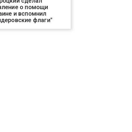
роцкий сделал
вление о помощи
аине и вспомнил
ндеровские флаги"