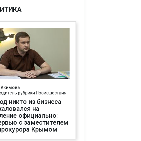
ИТИКА
 Акимова
одитель рубрики Происшествия
год никто из бизнеса
жаловался на
ление официально:
ервью с заместителем
прокурора Крымом