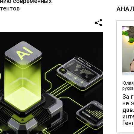
ению современных
стентов
АНАЛ
Юлия
руков
За 
не 
дав
инт
Ген