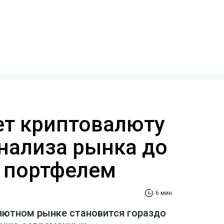
ает криптовалюту
анализа рынка до
 портфелем
6 мин
лютном рынке становится гораздо