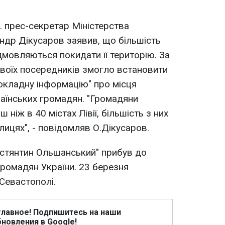
. прес-секретар Міністерства
ндр Дікусаров заявив, що більшість
ідмовляються покидати її територію. За
воїх посередників змогло встановити
докладну інформацію" про місця
раїнських громадян. "Громадяни
 ніж в 40 містах Лівії, більшість з них
олицях", - повідомляв О.Дікусаров.
остянтин Ольшанський" прибув до
 громадян України. 23 березня
Севастополі.
главное! Подпишитесь на наши
новления в Google!