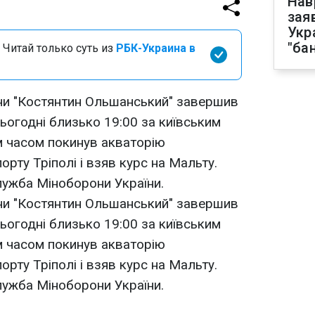
Нав
зая
Укр
"ба
 Читай только суть из
РБК-Украина в
ни "Костянтин Ольшанський" завершив
ьогодні близько 19:00 за київським
им часом покинув акваторію
орту Тріполі і взяв курс на Мальту.
лужба Міноборони України.
ни "Костянтин Ольшанський" завершив
ьогодні близько 19:00 за київським
им часом покинув акваторію
орту Тріполі і взяв курс на Мальту.
лужба Міноборони України.