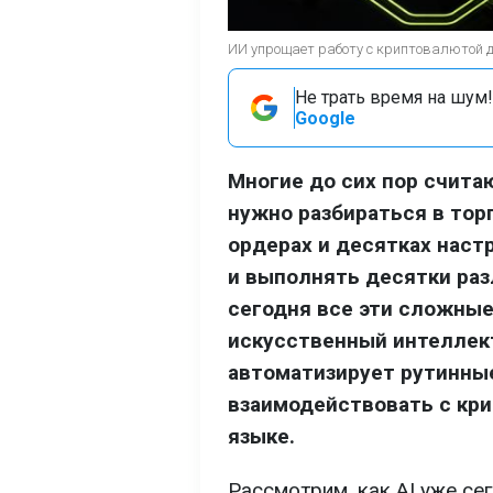
ИИ упрощает работу с криптовалютой 
Не трать время на шум!
Google
Многие до сих пор счит
нужно разбираться в тор
ордерах и десятках наст
и выполнять десятки раз
сегодня все эти сложные
искусственный интеллект
автоматизирует рутинны
взаимодействовать с кр
языке.
Рассмотрим, как AI уже се