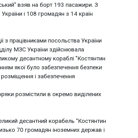
ький" взяв на борт 193 пасажири. З
н України і 108 громадян з 14 країн
ії з працівниками посольства України
ідділу МЗС України здійснювала
ликому десантному кораблі "Костянтин
нням якої було забезпечення безпеки
, розміщення і забезпечення
моряки розмістили в окремо виділених
великий десантний корабель "Костянтин
изько 70 громадян іноземних держав і