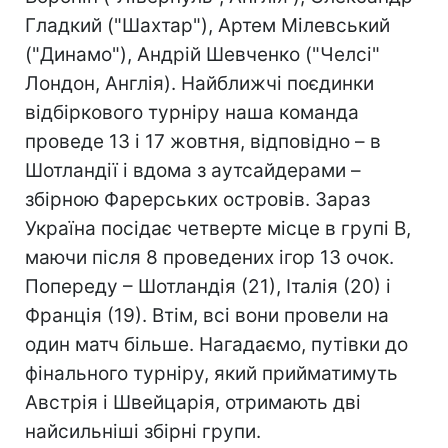
Гладкий ("Шахтар"), Артем Мілевський
("Динамо"), Андрій Шевченко ("Челсі"
Лондон, Англія). Найближчі поєдинки
відбіркового турніру наша команда
проведе 13 і 17 жовтня, відповідно – в
Шотландії і вдома з аутсайдерами –
збірною Фарерських островів. Зараз
Україна посідає четверте місце в групі В,
маючи після 8 проведених ігор 13 очок.
Попереду – Шотландія (21), Італія (20) і
Франція (19). Втім, всі вони провели на
один матч більше. Нагадаємо, путівки до
фінального турніру, який прийматимуть
Австрія і Швейцарія, отримають дві
найсильніші збірні групи.