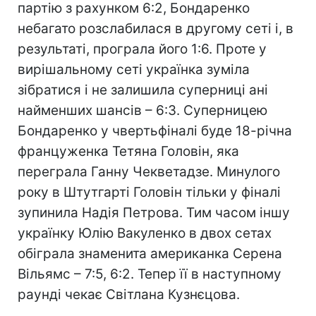
партію з рахунком 6:2, Бондаренко
небагато розслабилася в другому сеті і, в
результаті, програла його 1:6. Проте у
вирішальному сеті українка зуміла
зібратися і не залишила суперниці ані
найменших шансів – 6:3. Суперницею
Бондаренко у чвертьфіналі буде 18-річна
француженка Тетяна Головін, яка
переграла Ганну Чекветадзе. Минулого
року в Штутгарті Головін тільки у фіналі
зупинила Надія Петрова. Тим часом іншу
українку Юлію Вакуленко в двох сетах
обіграла знаменита американка Серена
Вільямс – 7:5, 6:2. Тепер її в наступному
раунді чекає Світлана Кузнєцова.