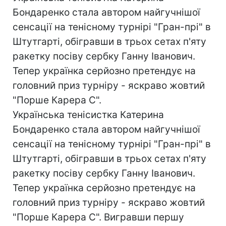
Бондаренко стала автором найгучнішої
сенсації на тенісному турнірі "Гран-прі" в
Штутгарті, обігравши в трьох сетах п'яту
ракетку посіву сербку Ганну Іванович.
Тепер українка серйозно претендує на
головний приз турніру - яскраво жовтий
"Порше Карера С".
Українська тенісистка Катерина
Бондаренко стала автором найгучнішої
сенсації на тенісному турнірі "Гран-прі" в
Штутгарті, обігравши в трьох сетах п'яту
ракетку посіву сербку Ганну Іванович.
Тепер українка серйозно претендує на
головний приз турніру - яскраво жовтий
"Порше Карера С". Вигравши першу