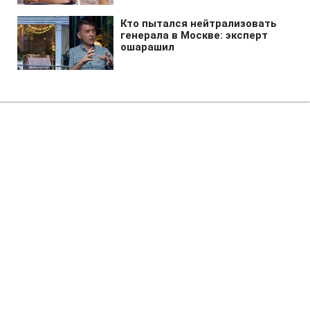
Главная
»
Аналитика
»
Статьи
Чемпіонат Росії з хокею: "Сокіл"
громить лідера
13:23 05.10.2007 Пт
1 мин
RBC.UA
Будь в курсе, а не в шоке! Добавь
содержание своей ленте
вместе с РБК-
Украина в Google