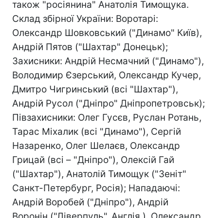
також "росіянина" Анатолія Тимощука.
Склад збірної України: Воротарі:
Олександр Шовковський ("Динамо" Київ),
Андрій Пятов ("Шахтар" Донецьк);
Захисники: Андрій Несмачний ("Динамо"),
Володимир Єзерський, Олександр Кучер,
Дмитро Чигринський (всі "Шахтар"),
Андрій Русол ("Дніпро" Дніпропетровськ);
Півзахисники: Олег Гусєв, Руслан Ротань,
Тарас Міхалик (всі "Динамо"), Сергій
Назаренко, Олег Шелаєв, Олександр
Грицай (всі – "Дніпро"), Олексій Гай
("Шахтар"), Анатолій Тимощук ("Зеніт"
Санкт-Петербург, Росія); Нападаючі:
Андрій Воробей ("Дніпро"), Андрій
Воронін ("Ліверпуль", Англія ), Олександр