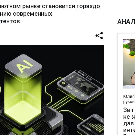
лютном рынке становится гораздо
ению современных
стентов
АНАЛ
Юлия
руков
За 
не 
дав
инт