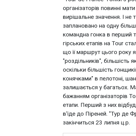
організаторів повинні мати
вирішальне значення. І не т
заплановано на одну більш
командна гонка в перший т
гірських етапів на Tour ст
що її маршрут цього року я
"роздільників", більшість 
оскільки більшість гонщик
конячками" в пелотоні, ша
залишається у багатьох. М
бажанням організаторів Tou
етапи. Перший з них відбу
в'їде до Піреней. "Тур де 
закінчиться 23 липня ц.р.