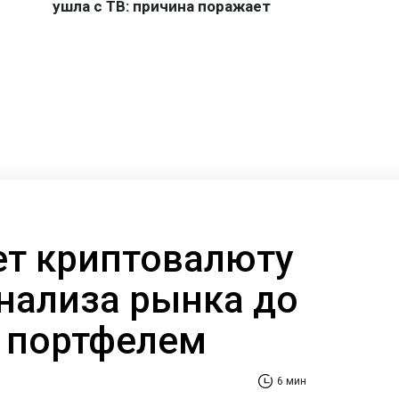
ает криптовалюту
анализа рынка до
 портфелем
6 мин