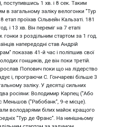
, поступившись 1 хв. і 8 сек. Таким
им в загальному заліку велогонки "Тур
8 етап проїхав Сільвейн Кальзаті. 181
д. і 13 хв. Він переміг на 7 етапі
. гонки з роздільним стартом за 1 год.
раїнців напередодні став Андрій
ам" показав 41-й час і поліпшив свої
олодих гонщиків, де він поки третій.
Ярослав Попович поки що на лідерство
ндує і, програючи C. Гончареві більше 3
гальному заліку. У десятці сильних
 два росіяни: Володимир Карпец ("Або
ис Меньшов ("Рабобанк", 9-е місце).
вали володарями білих майок кращого
едніх "Тур де Франс". На нинішньому
роздільним стартом за задумом