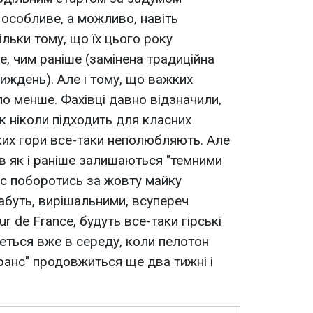
 особливе, а можливо, навіть
ільки тому, що їх цього року
е, чим раніше (замінена традиційна
иждень). Але і тому, що важких
ало менше. Фахівці давно відзначили,
к ніколи підходить для класних
яких гори все-таки неполюбляють. Але
ів як і раніше залишаються "темними
нс поборотись за жовту майку
абуть, вирішальними, всупереч
r de France, будуть все-таки гірські
деться вже в середу, коли пелотон
Франс" продовжиться ще два тижні і