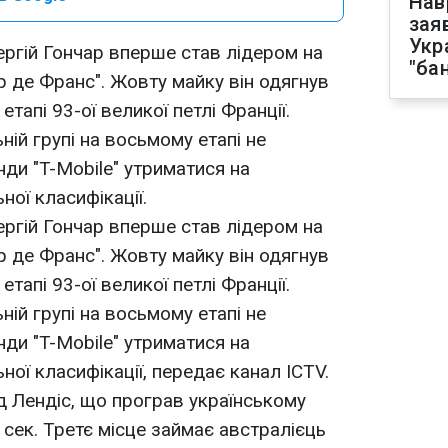
Нав
зая
Укр
ргій Гончар вперше став лідером на
"ба
р де Франс". Жовту майку він одягнув
тапі 93-ої великої петлі Франції.
ній групі на восьмому етапі не
ди "T-Mobile" утриматися на
ної класифікації.
ргій Гончар вперше став лідером на
р де Франс". Жовту майку він одягнув
тапі 93-ої великої петлі Франції.
ній групі на восьмому етапі не
ди "T-Mobile" утриматися на
ної класифікації, передає канал ICTV.
д Лендіс, що програв українському
1 сек. Третє місце займає австралієць