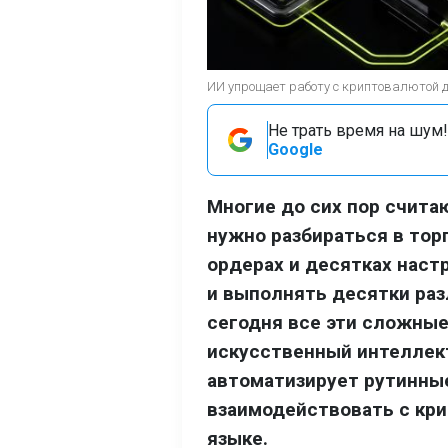
ИИ упрощает работу с криптовалютой 
Не трать время на шум!
Google
Многие до сих пор счит
нужно разбираться в тор
ордерах и десятках наст
и выполнять десятки раз
сегодня все эти сложные
искусственный интеллект
автоматизирует рутинны
взаимодействовать с кр
языке.