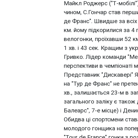
Майкл Роджерс ("Т-мобілі")
чином, С.Гончар став перш
де Франс". Швидше за всіх 
км. йому підкорилися за 4 го
велогонки, проїхавши 52 км
1 хв. і 43 сек. Кращим з ук
Гривко. Лідер команди "Мер
перспективи в чемпіонаті м
Представник "Дискавері" 
на "Тур де Франс" не прете
хв., залишається 23-м в за
загального заліку є також
Балеарс", 7-е місце) і Ден
Обидва ці спортсмени ста
молодого гонщика на попер
"Tour de France" гонки з 