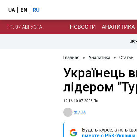
UA
EN
RU
НОВОСТИ
АНАЛИТИКА
ПТ, 07 АВГУСТА
ШОУ
Главная
»
Аналитика
»
Статьи
Українець 
лідером "Ту
12:16 10.07.2006 Пн
RBC.UA
Будь в курсе, а не в ш
вместе с РБК-Украина 