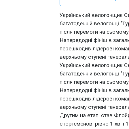
Український велогонщик Се
багатоденній велогонці "Ту
після перемоги на сьомому е
Напередодні фініш в загаль
перешкодив лідерові коман
верхньому ступені генераль
Український велогонщик Се
багатоденній велогонці "Ту
після перемоги на сьомому е
Напередодні фініш в загаль
перешкодив лідерові коман
верхньому ступені генераль
Другим на етапі став Флой
спортсменові рівно 1 хв. і 