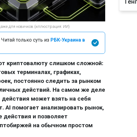
Ген
даже для новичков (иллюстрация: ИИ)
 Читай только суть из
РБК-Украина в
ают криптовалюту слишком сложной:
говых терминалах, графиках,
роек, постоянно следить за рынком
личных действий. На самом же деле
 действия может взять на себя
. AI помогает анализировать рынок,
е действия и позволяет
иптобиржей на обычном простом