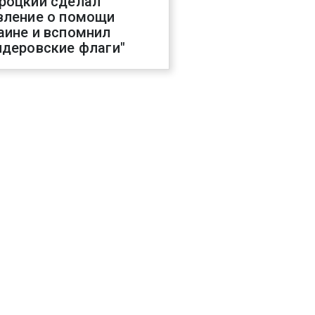
роцкий сделал
вление о помощи
аине и вспомнил
ндеровские флаги"