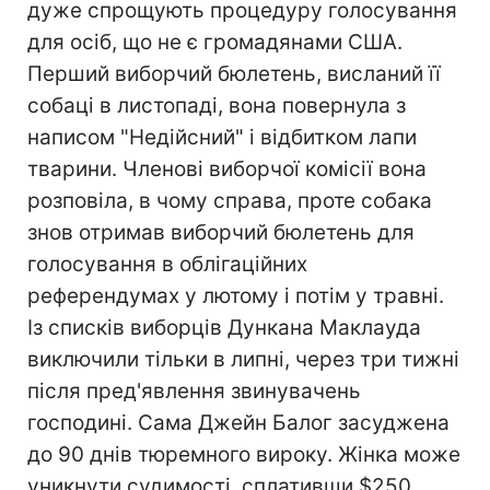
дуже спрощують процедуру голосування
для осіб, що не є громадянами США.
Перший виборчий бюлетень, висланий її
собаці в листопаді, вона повернула з
написом "Недійсний" і відбитком лапи
тварини. Членові виборчої комісії вона
розповіла, в чому справа, проте собака
знов отримав виборчий бюлетень для
голосування в облігаційних
референдумах у лютому і потім у травні.
Із списків виборців Дункана Маклауда
виключили тільки в липні, через три тижні
після пред'явлення звинувачень
господині. Сама Джейн Балог засуджена
до 90 днів тюремного вироку. Жінка може
уникнути судимості, сплативши $250