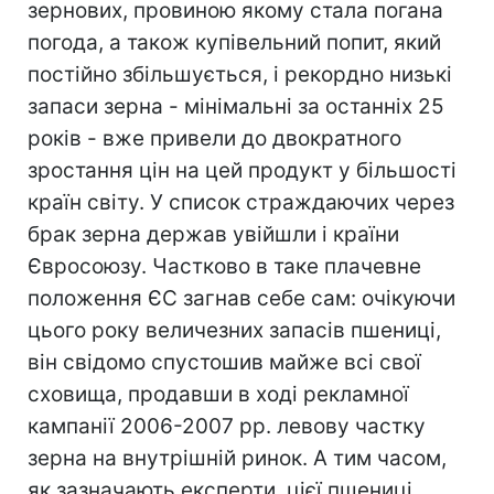
зернових, провиною якому стала погана
погода, а також купівельний попит, який
постійно збільшується, і рекордно низькі
запаси зерна - мінімальні за останніх 25
років - вже привели до двократного
зростання цін на цей продукт у більшості
країн світу. У список страждаючих через
брак зерна держав увійшли і країни
Євросоюзу. Частково в таке плачевне
положення ЄС загнав себе сам: очікуючи
цього року величезних запасів пшениці,
він свідомо спустошив майже всі свої
сховища, продавши в ході рекламної
кампанії 2006-2007 рр. левову частку
зерна на внутрішній ринок. А тим часом,
як зазначають експерти, цієї пшениці