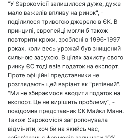
"У Єврокомісії залишилося дуже, дуже
мало важелів впливу на ринок", -
поділилося тривогою джерело в ЄК. В
принципі, європейці могли б також
повторити кроки, зроблені в 1996-1997
роках, коли весь урожай був знищений
сильною засухою. В цілях захисту свого
ринку ЄС тоді ввів податок на експорт.
Проте офіційні представники не
розглядають цей варіант як "рятівний".
"Ми не збираємося вводити податок на
експорт. Це не вирішить проблему", -
повідомив представник ЄК Майкл Манн.
Також Єврокомісія запропонувала
відмінити, хоч би на якийсь час,
зобов'язання фермерів залишати 10%