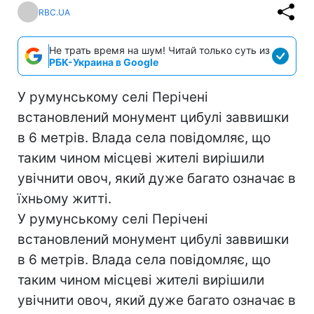
RBC.UA
Не трать время на шум! Читай только суть из
РБК-Украина в Google
У румунському селі Перічені
встановлений монумент цибулі заввишки
в 6 метрів. Влада села повідомляє, що
таким чином місцеві жителі вирішили
увічнити овоч, який дуже багато означає в
їхньому житті.
У румунському селі Перічені
встановлений монумент цибулі заввишки
в 6 метрів. Влада села повідомляє, що
таким чином місцеві жителі вирішили
увічнити овоч, який дуже багато означає в