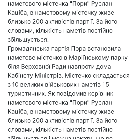
наметового містечка "Пори" Руслан
Каціба, в наметовому містечку живе
близько 200 активістів партії. За його
словами, кількість наметів постійно
збільшується.
Громадянська партія Пора встановила
наметове містечко в Маріїнському парку
біля Верховної Ради навпроти дома
Кабінету Міністрів. Містечко складається
з 10 великих військових наметів і 5
туристичних. Як повідомив керівник
наметового містечка "Пори" Руслан
Каціба, в наметовому містечку живе
близько 200 активістів партії. За його
словами, кількість наметів постійно
збільшується і можна чекати, що до