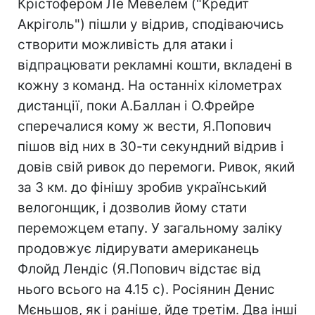
Крістофером Ле Мевелем ("Кредит
Акріголь") пішли у відрив, сподіваючись
створити можливість для атаки і
відпрацювати рекламні кошти, вкладені в
кожну з команд. На останніх кілометрах
дистанції, поки А.Баллан і О.Фрейре
сперечалися кому ж вести, Я.Попович
пішов від них в 30-ти секундний відрив і
довів свій ривок до перемоги. Ривок, який
за 3 км. до фінішу зробив український
велогонщик, і дозволив йому стати
переможцем етапу. У загальному заліку
продовжує лідирувати американець
Флойд Лендіс (Я.Попович відстає від
нього всього на 4.15 с). Росіянин Денис
Мєньшов, як і раніше, йде третім. Два інші