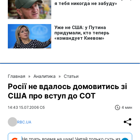
Главная
»
Аналитика
»
Статьи
Росії не вдалось домовитись зі
США про вступ до СОТ
14:43 15.07.2006 Сб
4 мин
RBC.UA
Не трать время на шум! Читай только суть из