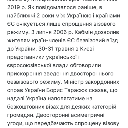
2019 р. Як повідомлялося раніше, в
найближчі 2 роки між Україною і країнами
ЄС очікується лише спрощення візового
режиму. 3 липня 2006 р. Кабмін дозволив
жителям країн-членів ЄС безвізовий в'їзд
до України. 30-31 травня в Києві
представники української і
євросоюзівської влади обговорили
прискорення введення двостороннього
безвізового режиму. Міністр закордонних
справ України Борис Тарасюк сказав, що
надалі Україна наполягатиме на
безкоштовних візах для деяких категорій
громадян. Двосторонні асиметричні
угоди, що передбачають спрощену візову