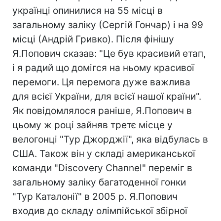
українці опинилися на 55 місці в
загальному заліку (Сергій Гончар) і на 99
місці (Андрій Гривко). Після фінішу
Я.Попович сказав: "Це був красивий етап,
і я радий що домігся на ньому красивої
перемоги. Ця перемога дуже важлива
для всієї України, для всієї нашої країни".
Як повідомлялося раніше, Я.Попович в
цьому ж році зайняв третє місце у
велогонці "Тур Джорджії", яка відбулась в
США. Також він у складі американської
команди "Discovery Channel" переміг в
загальному заліку багатоденної гонки
"Тур Каталонії" в 2005 р. Я.Попович
входив до складу олімпійської збірної