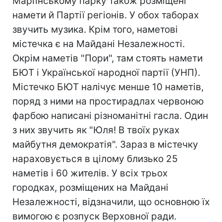
Маріїнському парку також розміщені
намети й Партії регіонів. У обох таборах
звучить музика. Крім того, наметові
містечка є на Майдані Незалежності.
Окрім наметів "Пори", там стоять намети
БЮТ і Української народної партії (УНП).
Містечко БЮТ налічує менше 10 наметів,
поряд з ними на простирадлах червоною
фарбою написані різноманітні гасла. Один
з них звучить як "Юля! В твоїх руках
майбутня демократія". Зараз в містечку
нараховується в цілому близько 25
наметів і 60 жителів. У всіх трьох
городках, розміщених на Майдані
Незалежності, відзначили, що основною їх
вимогою є розпуск Верховної ради.