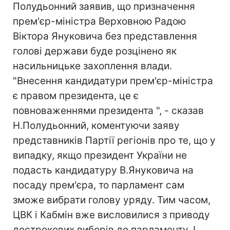
Полудьонний заявив, що призначення
прем'єр-міністра Верховною Радою
Віктора Януковича без представлення
голові держави буде розцінено як
насильницьке захоплення влади.
"Внесення кандидатури прем'єр-міністра
є правом президента, це є
повноваженнями президента ", - сказав
Н.Полудьонний, коментуючи заяву
представників Партії регіонів про те, що у
випадку, якщо президент України не
подасть кандидатуру В.Януковича на
посаду прем'єра, то парламент сам
зможе вибрати голову уряду. Тим часом,
ЦВК і Кабмін вже висловилися з приводу
дострокових виборів до парламенту. І