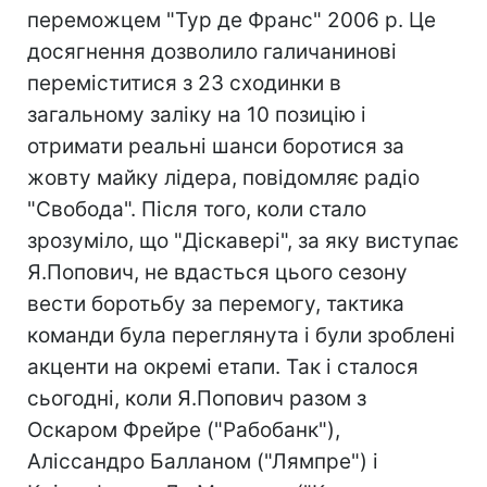
переможцем "Тур де Франс" 2006 р. Це
досягнення дозволило галичанинові
переміститися з 23 сходинки в
загальному заліку на 10 позицію і
отримати реальні шанси боротися за
жовту майку лідера, повідомляє радіо
"Свобода". Після того, коли стало
зрозуміло, що "Діскавері", за яку виступає
Я.Попович, не вдасться цього сезону
вести боротьбу за перемогу, тактика
команди була переглянута і були зроблені
акценти на окремі етапи. Так і сталося
сьогодні, коли Я.Попович разом з
Оскаром Фрейре ("Рабобанк"),
Аліссандро Балланом ("Лямпре") і