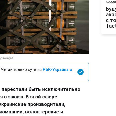
корре
Буд
экз
с т
Tact
y Images)
 Читай только суть из
РБК-Украина в
о перестали быть исключительно
го заказа. В этой сфере
украинские производители,
-компании, волонтерские и