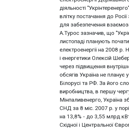
діяльності "Укрінтеренерго
влітку постачання до Росії
для забезпечення взаємозал
А.Турос зазначив, що "Укрі
листопаді планують почат
електроенергії на 2008 р. 
і енергетики Олексій Шебе
через підвищення внутрішнь
обсягів Україна не планує 
Білорусі та РФ. За його сл
виробництва, в першу чергу
Мінпаливенерго, Україна з
СНД за 8 міс. 2007 р. у пор
на 13,8% - до 3,55 млрд кВт
Східної і Центральної Євро