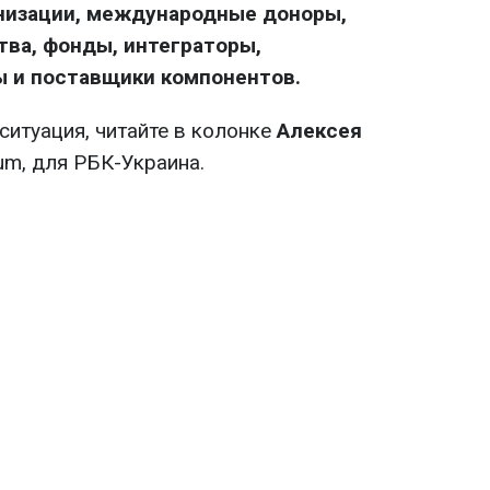
низации, международные доноры,
ва, фонды, интеграторы,
ы и поставщики компонентов.
 ситуация, читайте в колонке
Алексея
um, для РБК-Украина.