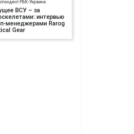
спондент РБК-Украина
ущее ВСУ – за
оскелетами: интервью
оп-менеджерами Rarog
ical Gear