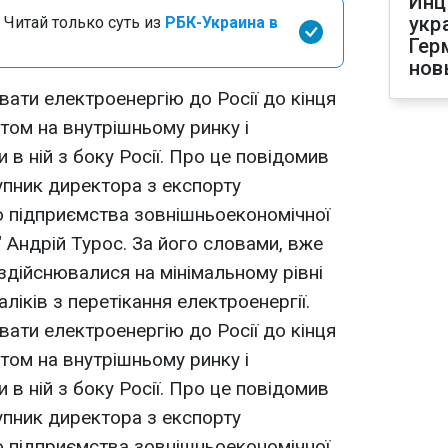
Инц
укр
 Читай только суть из
РБК-Украина в
Гер
нов
вати електроенергію до Росії до кінця
цитом на внутрішньому ринку і
 в ній з боку Росії. Про це повідомив
упник директора з експорту
о підприємства зовнішньоекономічної
" Андрій Турос. За його словами, вже
 здійснювалися на мінімальному рівні
іків з перетікання електроенергії.
вати електроенергію до Росії до кінця
цитом на внутрішньому ринку і
 в ній з боку Росії. Про це повідомив
упник директора з експорту
о підприємства зовнішньоекономічної