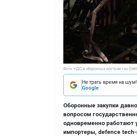
Фото: НДС в оборонных контрактах (Gett
Не трать время на шум!
Google
Оборонные закупки давн
вопросом государственно
одновременно работают 
импортеры, defence tech