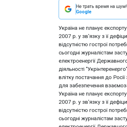
Не трать время на шум!
Google
Україна не планує експорту
2007 р. у зв'язку з її дефі
відсутністю гострої потреби
сьогодні журналістам заст
електроенергії Державног
діяльності "Укрінтеренерго
влітку постачання до Росії
для забезпечення взаємозал
Україна не планує експорту
2007 р. у зв'язку з її дефі
відсутністю гострої потреби
сьогодні журналістам заст
електроенергії Державног