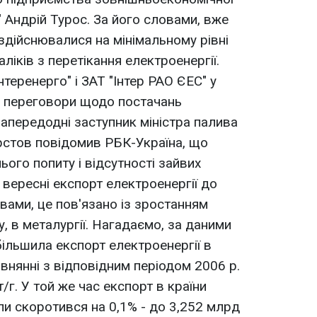
" Андрій Турос. За його словами, вже
 здійснювалися на мінімальному рівні
іків з перетікання електроенергії.
нтеренерго" і ЗАТ "Інтер РАО ЄЕС" у
и переговори щодо постачань
Напередодні заступник міністра палива
рстов повідомив РБК-Україна, що
ого попиту і відсутності зайвих
у вересні експорт електроенергії до
овами, це пов'язано із зростанням
, в металургії. Нагадаємо, за даними
більшила експорт електроенергії в
івнянні з відповідним періодом 2006 р.
/г. У той же час експорт в країни
пи скоротився на 0,1% - до 3,252 млрд