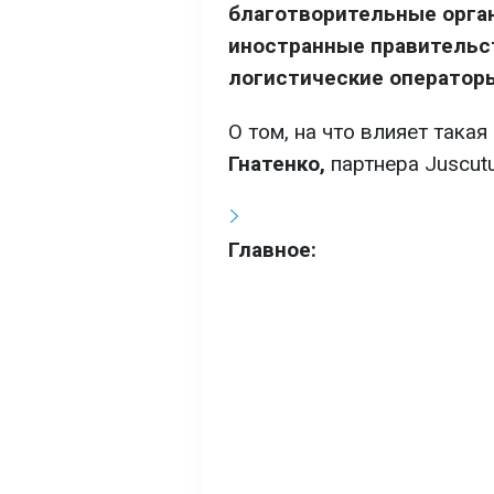
благотворительные орга
иностранные правительст
логистические оператор
О том, на что влияет такая
Гнатенко,
партнера Juscut
Главное: