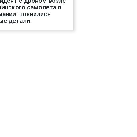
идент с дроном возле
аинского самолета в
мании: появились
ые детали