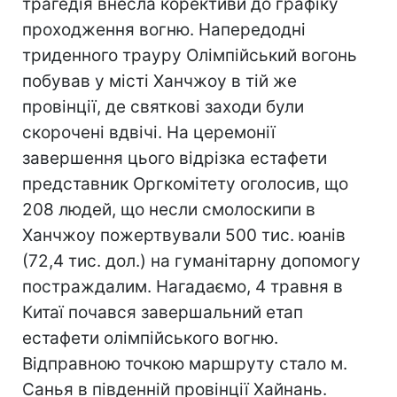
трагедія внесла корективи до графіку
проходження вогню. Напередодні
триденного трауру Олімпійський вогонь
побував у місті Ханчжоу в тій же
провінції, де святкові заходи були
скорочені вдвічі. На церемонії
завершення цього відрізка естафети
представник Оргкомітету оголосив, що
208 людей, що несли смолоскипи в
Ханчжоу пожертвували 500 тис. юанів
(72,4 тис. дол.) на гуманітарну допомогу
постраждалим. Нагадаємо, 4 травня в
Китаї почався завершальний етап
естафети олімпійського вогню.
Відправною точкою маршруту стало м.
Санья в південній провінції Хайнань.