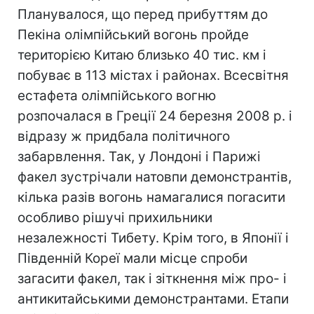
Планувалося, що перед прибуттям до
Пекіна олімпійський вогонь пройде
територією Китаю близько 40 тис. км і
побуває в 113 містах і районах. Всесвітня
естафета олімпійського вогню
розпочалася в Греції 24 березня 2008 р. і
відразу ж придбала політичного
забарвлення. Так, у Лондоні і Парижі
факел зустрічали натовпи демонстрантів,
кілька разів вогонь намагалися погасити
особливо рішучі прихильники
незалежності Тибету. Крім того, в Японії і
Південній Кореї мали місце спроби
загасити факел, так і зіткнення між про- і
антикитайськими демонстрантами. Етапи