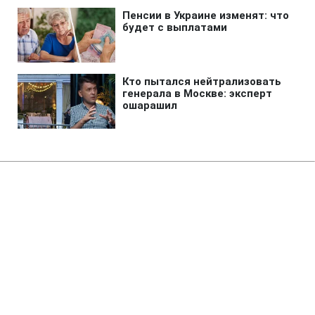
Главная
»
Аналитика
»
Статьи
У Індії автобус впав у річку:
загинули 16 людей, 15
постраждали
10:21 21.05.2008 Ср
2 мин