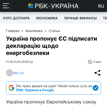
RU
КУРС ДОЛЛАРА
ЭКОНОМИКА
ЛИЧНЫЕ ФИНАНСЫ
T
Главная
»
Аналитика
»
Статьи
Україна пропонує ЄС підписати
декларацію щодо
енергобезпеки
11:18 21.05.2008 Ср
2 мин
RBC.UA
Не трать время на шум! Читай только суть из
РБК-Украина в Google
Україна пропонує Європейському союзу