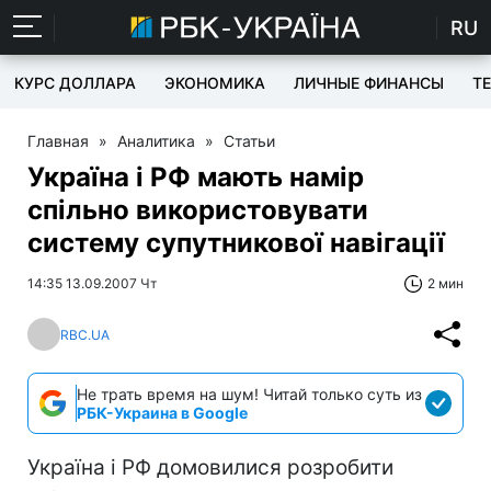
RU
КУРС ДОЛЛАРА
ЭКОНОМИКА
ЛИЧНЫЕ ФИНАНСЫ
T
Главная
»
Аналитика
»
Статьи
Україна і РФ мають намір
спільно використовувати
систему супутникової навігації
14:35 13.09.2007 Чт
2 мин
RBC.UA
Не трать время на шум! Читай только суть из
РБК-Украина в Google
Україна і РФ домовилися розробити