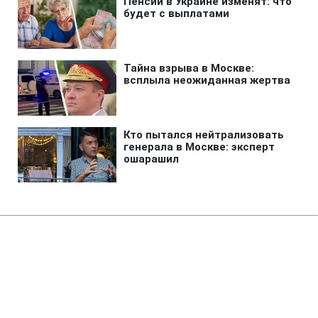
Главная
»
Аналитика
»
Статьи
Ф.Кастро: Р.Рейган
зобов'язаний своїм життям Кубі
13:48 13.09.2007 Чт
2 мин