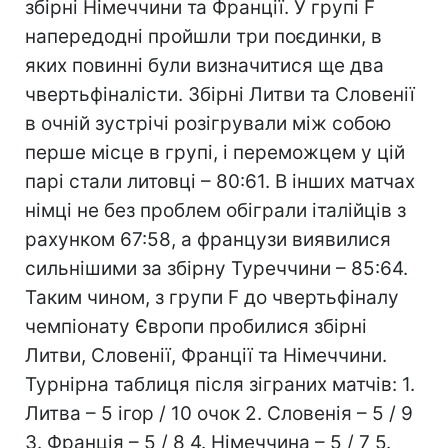
збірні Німеччини та Франції. У групі F
напередодні пройшли три поєдинки, в
яких повинні були визначитися ще два
чвертьфіналісти. Збірні Литви та Словенії
в очній зустрічі розігрували між собою
перше місце в групі, і переможцем у цій
парі стали литовці – 80:61. В інших матчах
німці не без проблем обіграли італійців з
рахунком 67:58, а французи виявилися
сильнішими за збірну Туреччини – 85:64.
Таким чином, з групи F до чвертьфіналу
чемпіонату Європи пробилися збірні
Литви, Словенії, Франції та Німеччини.
Турнірна таблиця після зіграних матчів: 1.
Литва – 5 ігор / 10 очок 2. Словенія – 5 / 9
3. Франція – 5 / 8 4. Німеччина – 5 / 7 5.