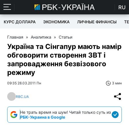
RU
КУРС ДОЛЛАРА
ЭКОНОМИКА
ЛИЧНЫЕ ФИНАНСЫ
T
Главная
»
Аналитика
»
Статьи
Україна та Сінгапур мають намір
обговорити створення ЗВТ і
запровадження безвізового
режиму
09:35 28.03.2011 Пн
3 мин
RBC.UA
Не трать время на шум! Читай только суть из
РБК-Украина в Google