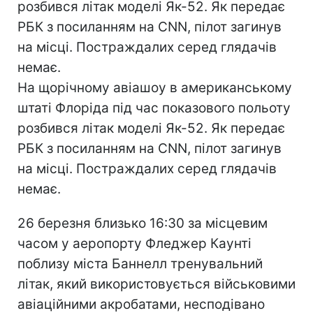
розбився літак моделі Як-52. Як передає
РБК з посиланням на CNN, пілот загинув
на місці. Постраждалих серед глядачів
немає.
На щорічному авіашоу в американському
штаті Флоріда під час показового польоту
розбився літак моделі Як-52. Як передає
РБК з посиланням на CNN, пілот загинув
на місці. Постраждалих серед глядачів
немає.
26 березня близько 16:30 за місцевим
часом у аеропорту Фледжер Каунті
поблизу міста Баннелл тренувальний
літак, який використовується військовими
авіаційними акробатами, несподівано