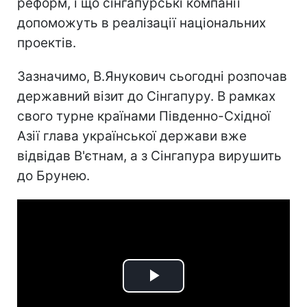
реформ, і що сінгапурські компанії
допоможуть в реалізації національних
проектів.
Зазначимо, В.Янукович сьогодні розпочав
державний візит до Сінгапуру. В рамках
свого турне країнами Південно-Східної
Азії глава української держави вже
відвідав В'єтнам, а з Сінгапура вирушить
до Брунею.
Play