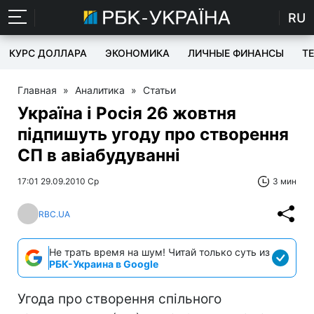
RU
КУРС ДОЛЛАРА
ЭКОНОМИКА
ЛИЧНЫЕ ФИНАНСЫ
T
Главная
»
Аналитика
»
Статьи
Україна і Росія 26 жовтня
підпишуть угоду про створення
СП в авіабудуванні
17:01 29.09.2010 Ср
3 мин
RBC.UA
Не трать время на шум! Читай только суть из
РБК-Украина в Google
Угода про створення спільного