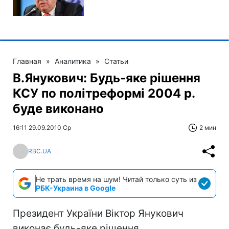
Главная
»
Аналитика
»
Статьи
В.Янукович: Будь-яке рішення
КСУ по політреформі 2004 р.
буде виконано
16:11 29.09.2010 Ср
2 мин
RBC.UA
Не трать время на шум! Читай только суть из
РБК-Украина в Google
Президент України Віктор Янукович
виконає будь-яке рішення