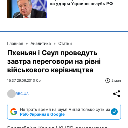
Главная
»
Аналитика
»
Статьи
Пхеньян і Сеул проведуть
завтра переговори на рівні
військового керівництва
15:37 29.09.2010 Ср
2 мин
RBC.UA
Не трать время на шум! Читай только суть из
РБК-Украина в Google