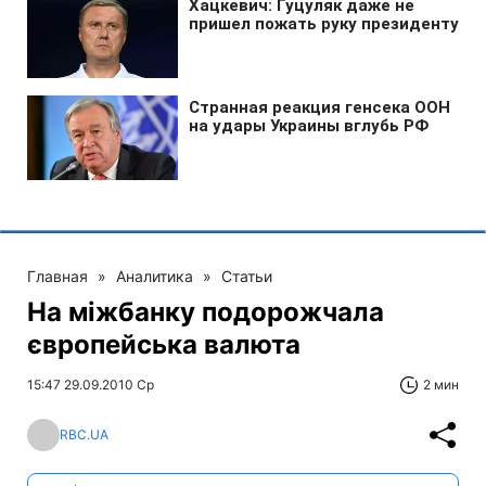
Главная
»
Аналитика
»
Статьи
На міжбанку подорожчала
європейська валюта
15:47 29.09.2010 Ср
2 мин
RBC.UA