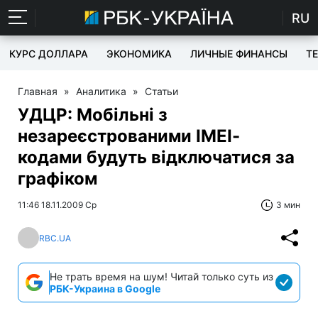
RU
КУРС ДОЛЛАРА
ЭКОНОМИКА
ЛИЧНЫЕ ФИНАНСЫ
T
Главная
»
Аналитика
»
Статьи
УДЦР: Мобільні з
незареєстрованими ІМЕІ-
кодами будуть відключатися за
графіком
11:46 18.11.2009 Ср
3 мин
RBC.UA
Не трать время на шум! Читай только суть из
РБК-Украина в Google