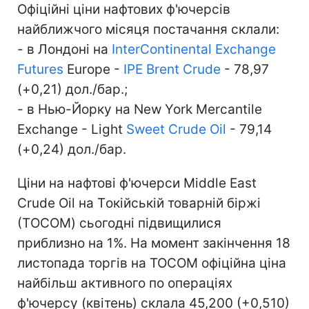
Офіційні ціни нафтових ф'ючерсів
найближчого місяця постачання склали:
- в Лондоні на
InterContinental Exchange
Futures
Europe -
IPE Brent Crude
- 78,97
(+0,21) дол./бар.;
- в Нью-Йорку на New York Mercantile
Exchange - Light
Sweet Crude Oil
- 79,14
(+0,24) дол./бар.
Ціни на нафтові ф'ючерси Middle East
Crude Oil на Tокійській товарній біржі
(ТOCOM) сьогодні підвищилися
приблизно на 1%. На момент закінчення 18
листопада торгів на TOCOM офіційна ціна
найбільш активного по операціях
ф'ючерсу (квітень) склала 45,200 (+0,510)