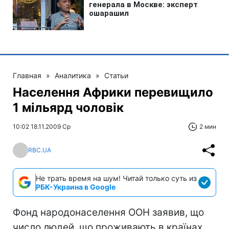
Главная
»
Аналитика
»
Статьи
Населення Африки перевищило
1 мільярд чоловік
10:02 18.11.2009 Ср
2 мин
RBC.UA
Не трать время на шум! Читай только суть из
РБК-Украина в Google
Фонд народонаселення ООН заявив, що
число людей, що проживають в країнах