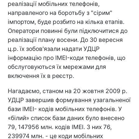
реалізації мобільних телефонів,
направленого на боротьбу з "сірим"
імпортом, буде розбито на кілька етапів.
Оператори повинні були підключитися до
реалізації плану восени. До 30 вересня
ц.р. їх зобов'язали надати УДЦР
інформацію про IMEI-коди телефонів, що
обслуговуються їх мережами для
включення їх в реєстр.
Нагадаємо, станом на 20 жовтня 2009 р.
УДЦР завершив формування узагальненої
бази ІМЕІ- кодів мобільних телефонів. У
«білий» список бази даних було внесено
79, 147956 млн. кодів ІМЕІ. З них 76,
239974 млн. - це коди мобільних