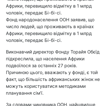
Африки, перевищило відмітку в 1 млрд
чоловік, передає Бі-бі-сі.
Фонд народонаселення ООН заявив, що
число людей, що проживають в країнах
Африки, перевищило відмітку в 1 млрд
чоловік, передає Бі-бі-сі.
Виконавчий директор Фонду Торайя Обєїд
підкреслила, що населення Африки
подвоїлося за останніх 27 років.
Причиною цього, вважають у фонді, є той
факт, що більшість африканських жінок не
можуть користуватися методиками
планування сім'ї.
За словами чиновника ООН, найшвидше