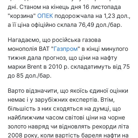
дні. Станом на кінець дня 16 листопада
"корзина"
ОПЕК
подорожчала на 1,23 дол.,
а її ціна офіційно склала 76,49 дол./бар.
Нагадаємо, що російська газова
монополія ВАТ "
Газпром
" в кінці минулого
тижня дала прогноз, що ціни на нафту
марки Brent в 2010 р. складатимуть від 75
до 85 дол./бар.
Варто відзначити, що якоїсь єдиної оцінки
немає і у зарубіжних експертів. Втім,
більшість з них сходяться на думці, що
найближчим часом світові ціни на чорне
золото навряд чи відновлять рекорди літа
2008 року, коли вартість бареля нафти на