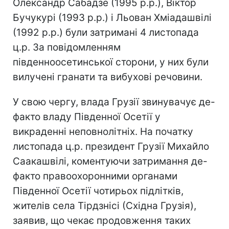
Олександр Сабадзе (1995 р.р.), Віктор
Бучукурі (1993 р.р.) і Льован Хміадашвілі
(1992 р.р.) були затримані 4 листопада
ц.р. За повідомленням
південноосетинської сторони, у них були
вилучені гранати та вибухові речовини.
У свою чергу, влада Грузії звинувачує де-
факто владу Південної Осетії у
викраденні неповнолітніх. На початку
листопада ц.р. президент Грузії Михайло
Саакашвілі, коментуючи затримання де-
факто правоохоронними органами
Південної Осетії чотирьох підлітків,
жителів села Тірдзнісі (Східна Грузія),
заявив, що чекає продовження таких