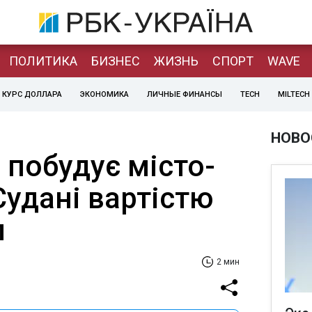
ПОЛИТИКА
БИЗНЕС
ЖИЗНЬ
СПОРТ
WAVE
КУРС ДОЛЛАРА
ЭКОНОМИКА
ЛИЧНЫЕ ФИНАНСЫ
TECH
MILTECH
НОВО
 побудує місто-
Судані вартістю
л
2 мин