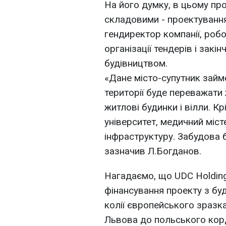
На його думку, в цьому пр
складовими - проектування
гендиректор компанії, роб
організації тендерів і закі
будівництвом.
«Дане місто-супутник займ
території буде переважати
житлові будинки і вілли. К
університет, медичний міс
інфраструктуру. Забудова б
зазначив Л.Богданов.
Нагадаємо, що UDC Holding
фінансування проекту з бу
колії європейського зразк
Львова до польського кор