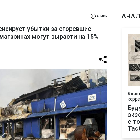
АНАЛ
6 мин
енсирует убытки за сгоревшие
 магазинах могут вырасти на 15%
Конс
корре
Буд
экз
с т
Tact