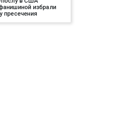
-послу в США
фанишиной избрали
у пресечения