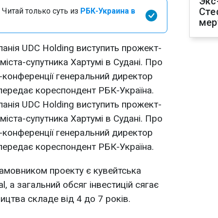
Экс
Сте
 Читай только суть из
РБК-Украина в
мер
панія UDC Holding виступить прожект-
міста-супутника Хартумі в Судані. Про
с-конференції генеральний директор
 передає кореспондент РБК-Україна.
панія UDC Holding виступить прожект-
міста-супутника Хартумі в Судані. Про
с-конференції генеральний директор
 передає кореспондент РБК-Україна.
замовником проекту є кувейтська
al, а загальний обсяг інвестицій сягає
ицтва складе від 4 до 7 років.