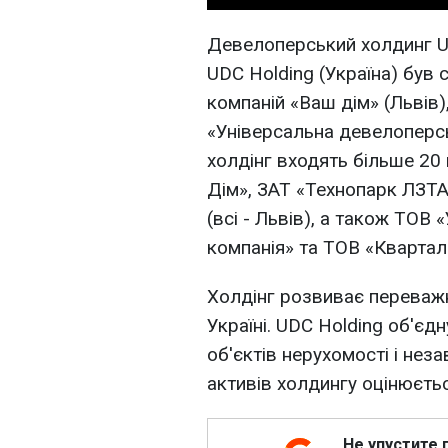
Девелоперський холдинг Uni
UDC Holding (Україна) був
компаній «Ваш дім» (Львів)
«Універсальна девелоперськ
холдінг входять більше 20
Дім», ЗАТ «Технопарк ЛЗТА
(всі - Львів), а також ТОВ
компанія» та ТОВ «Квартал-
Холдінг розвиває переважн
Україні. UDC Holding об'єдн
об'єктів нерухомості і нез
активів холдингу оцінюєтьс
Не упустите 