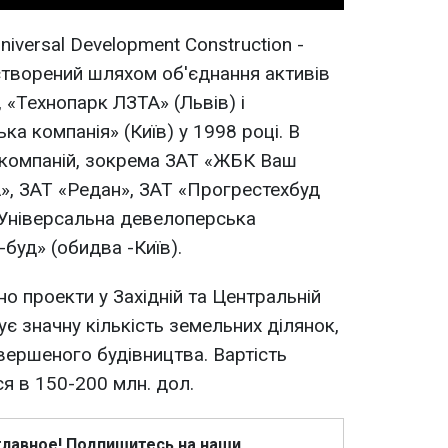
versal Development Construction -
 створений шляхом об'єднання активів
, «Технопарк ЛЗТА» (Львів) і
а компанія» (Київ) у 1998 році. В
 компаній, зокрема ЗАТ «ЖБК Ваш
», ЗАТ «Редан», ЗАТ «Прогрестехбуд
 «Універсальна девелоперська
буд» (обидва -Київ).
о проекти у Західній та Центральній
ує значну кількість земельних ділянок,
авершеного будівництва. Вартість
я в 150-200 млн. дол.
главное! Подпишитесь на наши