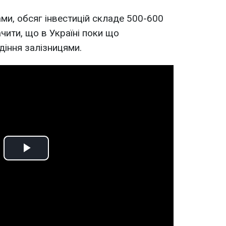
ми, обсяг інвестицій складе 500-600
чити, що в Україні поки що
іння залізницями.
Play
Video