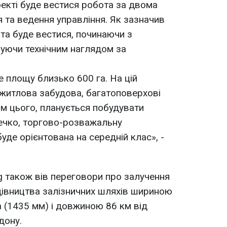
оекті буде вестися робота за двома
 та ведення управління. Як зазначив
ота буде вестися, починаючи з
нчуючи технічним наглядом за
е площу близько 600 га. На цій
 житлова забудова, багатоповерхові
рім цього, планується побудувати
течко, торгово-розважальну
уде орієнтована на середній клас», -
 також вів переговори про залучення
дівництва залізничних шляхів шириною
а (1435 мм) і довжиною 86 км від
дону.