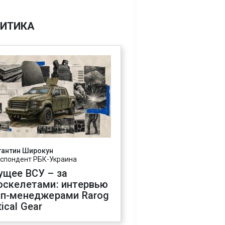
ИТИКА
тантин Широкун
спондент РБК-Украина
ущее ВСУ – за
оскелетами: интервью
оп-менеджерами Rarog
ical Gear