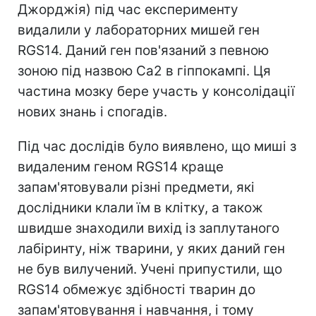
Джорджія) під час експерименту
видалили у лабораторних мишей ген
RGS14. Даний ген пов'язаний з певною
зоною під назвою Ca2 в гіппокампі. Ця
частина мозку бере участь у консолідації
нових знань і спогадів.
Під час дослідів було виявлено, що миші з
видаленим геном RGS14 краще
запам'ятовували різні предмети, які
дослідники клали їм в клітку, а також
швидше знаходили вихід із заплутаного
лабіринту, ніж тварини, у яких даний ген
не був вилучений. Учені припустили, що
RGS14 обмежує здібності тварин до
запам'ятовування і навчання, і тому