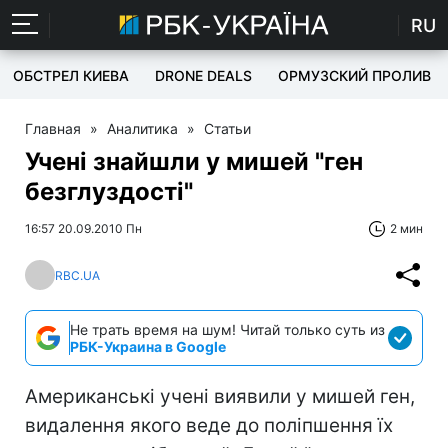
RU
ОБСТРЕЛ КИЕВА
DRONE DEALS
ОРМУЗСКИЙ ПРОЛИВ
Главная
»
Аналитика
»
Статьи
Учені знайшли у мишей "ген
безглуздості"
16:57 20.09.2010 Пн
2 мин
RBC.UA
Не трать время на шум! Читай только суть из
РБК-Украина в Google
Американські учені виявили у мишей ген,
видалення якого веде до поліпшення їх