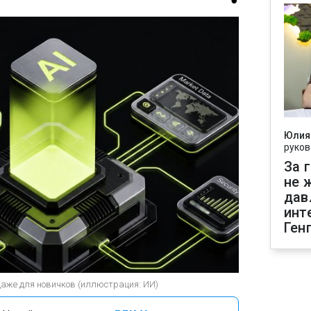
Юлия
руков
За 
не 
дав
инт
Ген
даже для новичков (иллюстрация: ИИ)