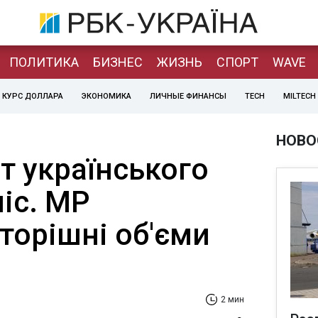
ПОЛИТИКА
БИЗНЕС
ЖИЗНЬ
СПОРТ
WAVE
КУРС ДОЛЛАРА
ЭКОНОМИКА
ЛИЧНЫЕ ФИНАНСЫ
TECH
MILTECH
НОВО
т українського
міс. МР
торішні об'єми
2 мин