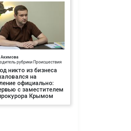
 Акимова
одитель рубрики Происшествия
год никто из бизнеса
жаловался на
ление официально:
ервью с заместителем
прокурора Крымом