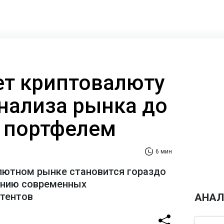
ает криптовалюту
анализа рынка до
 портфелем
6 мин
лютном рынке становится гораздо
ению современных
стентов
АНАЛ