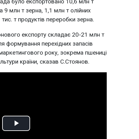
пада було експортовано 10,6 млн т
 9 млн т зерна, 1,1 млн т олійних
 тис. т продуктів переробки зерна.
рнового експорту складає 20-21 млн т
ля формування перехідних запасів
 маркетингового року, зокрема пшениці
льтури країни, сказав С.Стоянов.
Play