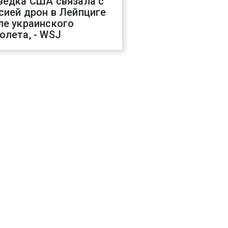
ведка США связала с
сией дрон в Лейпциге
ле украинского
олета, - WSJ