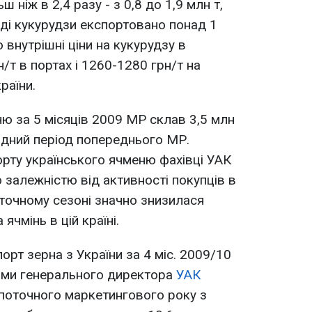
 ніж в 2,4 разу - з 0,8 до 1,9 млн т,
аді кукурудзи експортовано понад 1
 внутрішні ціни на кукурудзу в
/т в портах і 1260-1280 грн/т на
раїни.
ню за 5 місяців 2009 МР склав 3,5 млн
відний період попереднього МР.
орту українського ячменю фахівці УАК
 залежністю від активності покупців в
поточному сезоні значно знизилася
ячмінь в цій країні.
орт зерна з України за 4 міс. 2009/10
вами генерального директора
УАК
3 поточного маркетингового року з