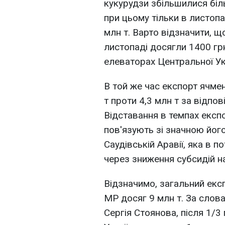
кукурудзи збільшилися більш
при цьому тільки в листоп
млн т. Варто відзначити, що
листопаді досягли 1400 грн
елеваторах Центральної Ук
В той же час експорт ячме
т проти 4,3 млн т за відпо
Відставання в темпах експ
пов'язують зі значною його
Саудівській Аравії, яка в 
через зниження субсидій на 
Відзначимо, загальний експ
МР досяг 9 млн т. За сло
Сергія Стоянова, після 1/