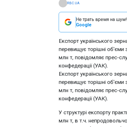
RBC.UA
Не трать время на шум!
Google
Експорт українського зерна
перевищує торішні об'єми з
млн т, повідомляє прес-сл
конфедерації (УАК).
Експорт українського зерна
перевищує торішні об'єми з
млн т, повідомляє прес-сл
конфедерації (УАК).
У структурі експорту практ
млн т, в т.ч. непродовольчо