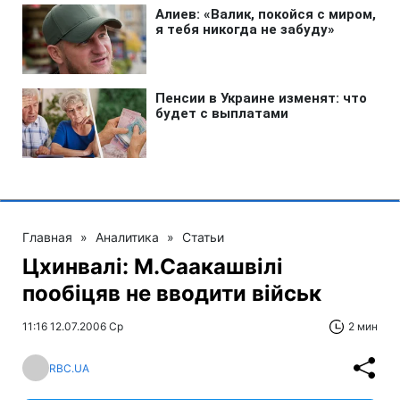
Главная
»
Аналитика
»
Статьи
Цхинвалі: М.Саакашвілі
пообіцяв не вводити військ
11:16 12.07.2006 Ср
2 мин
RBC.UA