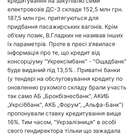
кредитування на закупівлю семи
електровозів ДС-3 складе 152,5 млн грн.
187,5 млн грн. притягуються для
придбання пасажирських вагонів. Крім
об'єму позик, В.Гладких не називав інших
їх параметрів. Проте в пресі з'явилася
інформація про те, що кредит від
консорціуму "Укрексімбанк" - "Ощадбанк"
буде виданий під 13,5% . Приватні банки
(у тендері на обслуговування кредиту по
оновленню рухомого складу брали участь
так само АБ „Брокбізнесбанк", АКИБ
„Укрсіббанк", АКБ „Форум", „Альфа-Банк")
пропонували ставку кредитування вище
16%. Тим часом, "Укрзалізниця" в особі
свого гендиректора тільки що зажадала