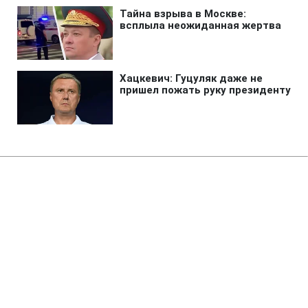
Главная
»
Аналитика
»
Статьи
На рахунках Ш.Басаєва
залишилося 70 млн. доларів
10:41 12.07.2006 Ср
4 мин
RBC.UA