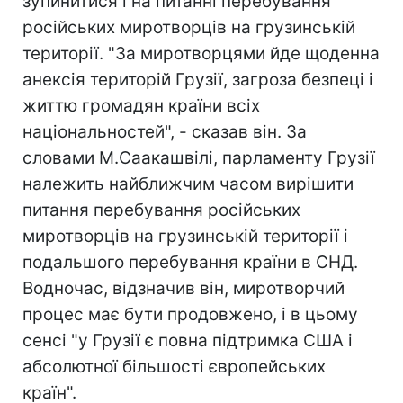
зупинитися і на питанні перебування
російських миротворців на грузинській
території. "За миротворцями йде щоденна
анексія територій Грузії, загроза безпеці і
життю громадян країни всіх
національностей", - сказав він. За
словами М.Саакашвілі, парламенту Грузії
належить найближчим часом вирішити
питання перебування російських
миротворців на грузинській території і
подальшого перебування країни в СНД.
Водночас, відзначив він, миротворчий
процес має бути продовжено, і в цьому
сенсі "у Грузії є повна підтримка США і
абсолютної більшості європейських
країн".