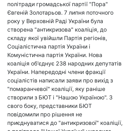
політради громадської партії "Пора"
Євгеній Золотарьов. 7 липня поточного
року у Верховній Раді України була
створена "антикризова" коаліція, до
складу якої увійшли Партія регіонів,
Соціалістична партія України і
Комуністична партія України. Нова
коаліція об'єднує 238 народних депутатів
України. Напередодні члени фракції
соціалістів написали заяви про вихід з
"помаранчевої" коаліції, яку раніше
створили з БЮТ і "Нашою Україною". З
свого боку, представники БЮТ
повідомили про рішення не
приєднуватися до "антикризової" коаліції,