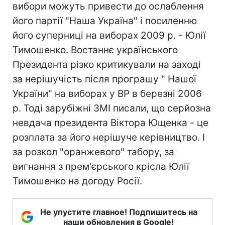
вибори можуть привести до ослаблення
його партії "Наша Україна" і посиленню
його суперниці на виборах 2009 р. - Юлії
Тимошенко. Востаннє українського
Президента різко критикували на заході
за нерішучість після програшу " Нашої
України" на виборах у ВР в березні 2006
р. Тоді зарубіжні ЗМІ писали, що серйозна
невдача президента Віктора Ющенка - це
розплата за його нерішуче керівництво. І
за розкол "оранжевого" табору, за
вигнання з прем'єрського крісла Юлії
Тимошенко на догоду Росії.
Не упустите главное! Подпишитесь на
наши обновления в Google!