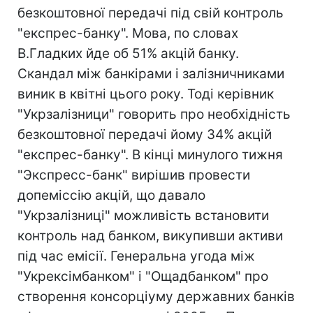
безкоштовної передачі під свій контроль
"експрес-банку". Мова, по словах
В.Гладких йде об 51% акцій банку.
Скандал між банкірами і залізничниками
виник в квітні цього року. Тоді керівник
"Укрзалізници" говорить про необхідність
безкоштовної передачі йому 34% акцій
"експрес-банку". В кінці минулого тижня
"Экспресс-банк" вирішив провести
допеміссію акцій, що давало
"Укрзалізниці" можливість встановити
контроль над банком, викупивши активи
під час емісії. Генеральна угода між
"Укрексімбанком" і "Ощадбанком" про
створення консорціуму державних банків