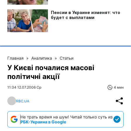
Главная
»
Аналитика
»
Статьи
У Києві почалися масові
політичні акції
11:34 12.07.2006 Ср
4 мин
RBC.UA
Не трать время на шум! Читай только суть из
РБК-Украина в Google