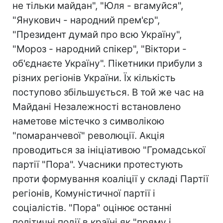
не тільки майдан", "Юля - вгамуйся",
"Янукович - народний прем'єр",
"Президент думай про всю Україну",
"Мороз - народний спікер", "Віктори -
об'єднаєте Україну". Пікетники прибули з
різних регіонів України. Їх кількість
поступово збільшується. В той же час на
Майдані Незалежності встановлено
наметове містечко з символікою
"помаранчевої" революції. Акція
проводиться за ініціативою "Громадської
партії "Пора". Учасники протестують
проти формування коаліції у складі Партії
регіонів, Комуністичної партії і
соціалістів. "Пора" оцінює останні
політичні події в країні як "пряму і