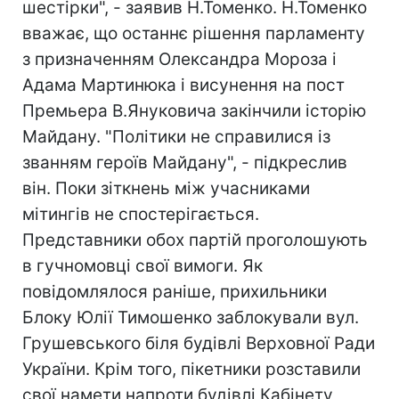
шестірки", - заявив Н.Томенко. Н.Томенко
вважає, що останнє рішення парламенту
з призначенням Олександра Мороза і
Адама Мартинюка і висунення на пост
Премьера В.Януковича закінчили історію
Майдану. "Політики не справилися із
званням героїв Майдану", - підкреслив
він. Поки зіткнень між учасниками
мітингів не спостерігається.
Представники обох партій проголошують
в гучномовці свої вимоги. Як
повідомлялося раніше, прихильники
Блоку Юлії Тимошенко заблокували вул.
Грушевського біля будівлі Верховної Ради
України. Крім того, пікетники розставили
свої намети напроти будівлі Кабінету