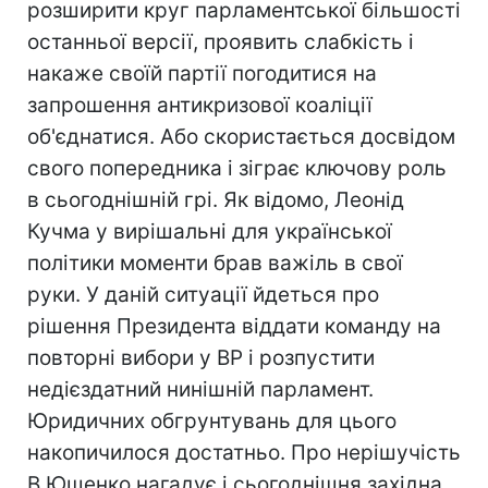
розширити круг парламентської більшості
останньої версії, проявить слабкість і
накаже своїй партії погодитися на
запрошення антикризової коаліції
об'єднатися. Або скористається досвідом
свого попередника і зіграє ключову роль
в сьогоднішній грі. Як відомо, Леонід
Кучма у вирішальні для української
політики моменти брав важіль в свої
руки. У даній ситуації йдеться про
рішення Президента віддати команду на
повторні вибори у ВР і розпустити
недієздатний нинішній парламент.
Юридичних обгрунтувань для цього
накопичилося достатньо. Про нерішучість
В.Ющенко нагадує і сьогоднішня західна