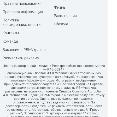
Правила пользования
Жизнь
Правовая информация
Развлечения
Политика
Lifestyle
конфиденциальности
Контакты
Команда
Вакансии в РБК-Украина
Разместить рекламу
Идентификатор онлайн-медиа в Реестре субъектов в сфере медиа
— R40-05347
Информационный портал «РБК-Украина» имеет трехязычную
версию (украинскую, русскую и английскую), главная страница
портала –
https://www.rbc.ua
. Фотографии, изображения
принадлежат их правообладателям. Все фотографии на Портале,
авторами которых являются журналисты РБК-Украина,
размещены на условиях лицензии Creative Commons Attribution
4.0 International. Редакция РБК-Украина может не разделять точку
зрения авторов. Оценочные суждения не подлежат
опровержению и подтверждению их правдивости. За
достоверность и содержание рекламы ответственность несет
рекламодатель. Материалы, обозначенные плашкой: "Пресс-
релизы", "Спецпроект", "Партнерский материал", "Promo",
"Благотворительность", "Резонанс" размещаются на правах