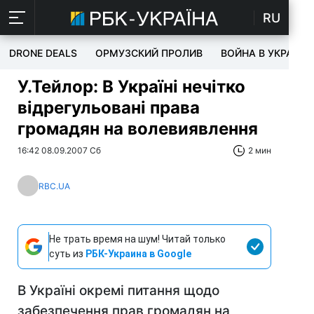
RU
DRONE DEALS
ОРМУЗСКИЙ ПРОЛИВ
ВОЙНА В УКРАИНЕ
У.Тейлор: В Україні нечітко
відрегульовані права
громадян на волевиявлення
16:42 08.09.2007 Сб
2 мин
RBC.UA
Не трать время на шум! Читай только
суть из
РБК-Украина в Google
В Україні окремі питання щодо
забезпечення прав громадян на