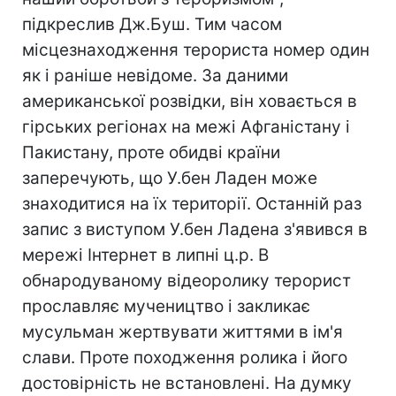
підкреслив Дж.Буш. Тим часом
місцезнаходження терориста номер один
як і раніше невідоме. За даними
американської розвідки, він ховається в
гірських регіонах на межі Афганістану і
Пакистану, проте обидві країни
заперечують, що У.бен Ладен може
знаходитися на їх території. Останній раз
запис з виступом У.бен Ладена з'явився в
мережі Інтернет в липні ц.р. В
обнародуваному відеоролику терорист
прославляє мучеництво і закликає
мусульман жертвувати життями в ім'я
слави. Проте походження ролика і його
достовірність не встановлені. На думку