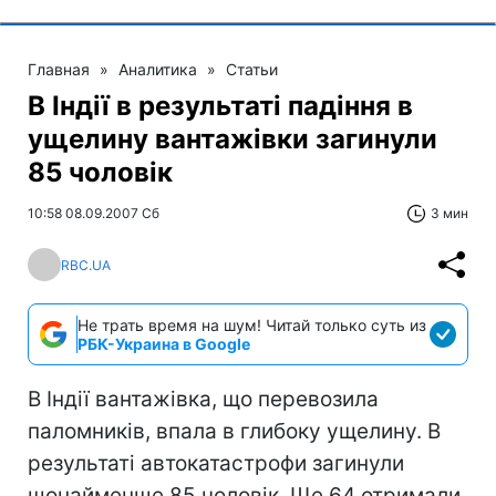
Главная
»
Аналитика
»
Статьи
В Індії в результаті падіння в
ущелину вантажівки загинули
85 чоловік
10:58 08.09.2007 Сб
3 мин
RBC.UA
Не трать время на шум! Читай только суть из
РБК-Украина в Google
В Індії вантажівка, що перевозила
паломників, впала в глибоку ущелину. В
результаті автокатастрофи загинули
щонайменше 85 чоловік. Ще 64 отримали