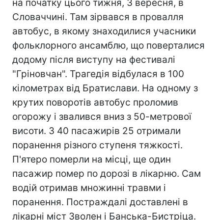
на початку цього тижня, 3 вересня, в
Словаччині. Там зірвався в провалля
автобус, в якому знаходилися учасники
фольклорного ансамблю, що поверталися
додому після виступу на фестивалі
"Гріновчан". Трагедія відбулася в 100
кілометрах від Братислави. На одному з
крутих поворотів автобус проломив
огорожу і звалився вниз з 50-метрової
висоти. З 40 пасажирів 25 отримали
поранення різного ступеня тяжкості.
П'ятеро померли на місці, ще один
пасажир помер по дорозі в лікарню. Сам
водій отримав множинні травми і
поранення. Постраждалі доставлені в
лікарні міст Зволен і Банська-Бистріца.