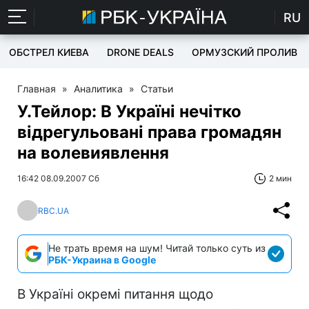
RU
ОБСТРЕЛ КИЕВА
DRONE DEALS
ОРМУЗСКИЙ ПРОЛИВ
Главная
»
Аналитика
»
Статьи
У.Тейлор: В Україні нечітко
відрегульовані права громадян
на волевиявлення
16:42 08.09.2007 Сб
2 мин
RBC.UA
Не трать время на шум! Читай только суть из
РБК-Украина в Google
В Україні окремі питання щодо