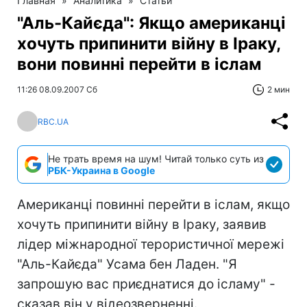
Главная
»
Аналитика
»
Статьи
"Аль-Кайєда": Якщо американці
хочуть припинити війну в Іраку,
вони повинні перейти в іслам
11:26 08.09.2007 Сб
2 мин
RBC.UA
Не трать время на шум! Читай только суть из
РБК-Украина в Google
Американці повинні перейти в іслам, якщо
хочуть припинити війну в Іраку, заявив
лідер міжнародної терористичної мережі
"Аль-Кайєда" Усама бен Ладен. "Я
запрошую вас приєднатися до ісламу" -
сказав він у відеозверненні.