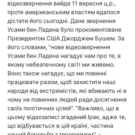
відеозвернення вийде 11 вересня ц.р.,
проте американським властям вдалося
дістати його сьогодні. Дане звернення
Усами бен Ладена було прокоментоване
Президентом США Джорджем Бушем. За
його словами, "нове відеозвернення
Усами бен Ладена нагадує нам про те, в
якому небезпечному світі ми живемо.
Воно також нагадує, що ми повинні
працювати разом, щоб захистити наші
народи від екстремістів, які вбивають ні в
чому не повинних людей ради досягнення
своїх політичних цілей". "Важливо, що в
цьому відеозаписі згаданий Ірак, адже те,
що відбувається в цій країні, частина
наший боротьби з тероризмом", -