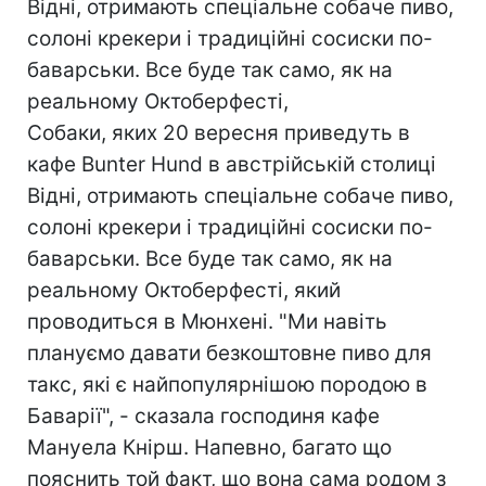
Відні, отримають спеціальне собаче пиво,
солоні крекери і традиційні сосиски по-
баварськи. Все буде так само, як на
реальному Октоберфесті,
Собаки, яких 20 вересня приведуть в
кафе Bunter Hund в австрійській столиці
Відні, отримають спеціальне собаче пиво,
солоні крекери і традиційні сосиски по-
баварськи. Все буде так само, як на
реальному Октоберфесті, який
проводиться в Мюнхені. "Ми навіть
плануємо давати безкоштовне пиво для
такс, які є найпопулярнішою породою в
Баварії", - сказала господиня кафе
Мануела Кнірш. Напевно, багато що
пояснить той факт, що вона сама родом з