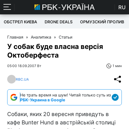
RU
ОБСТРЕЛ КИЕВА
DRONE DEALS
ОРМУЗСКИЙ ПРОЛИВ
Главная
»
Аналитика
»
Статьи
У собак буде власна версія
Октоберфеста
05:00 18.09.2007 Вт
1 мин
RBC.UA
Не трать время на шум! Читай только суть из
РБК-Украина в Google
Собаки, яких 20 вересня приведуть в
кафе Bunter Hund в австрійській столиці