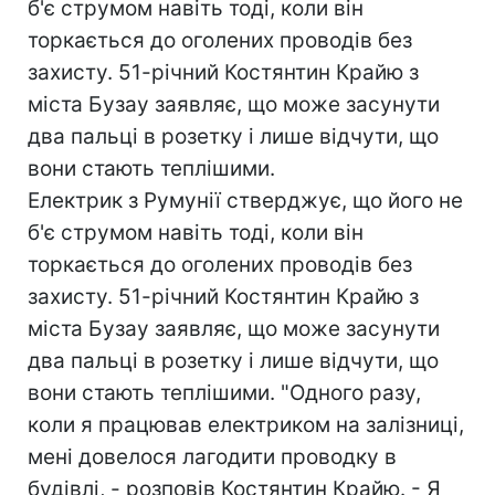
б'є струмом навіть тоді, коли він
торкається до оголених проводів без
захисту. 51-річний Костянтин Крайю з
міста Бузау заявляє, що може засунути
два пальці в розетку і лише відчути, що
вони стають теплішими.
Електрик з Румунії стверджує, що його не
б'є струмом навіть тоді, коли він
торкається до оголених проводів без
захисту. 51-річний Костянтин Крайю з
міста Бузау заявляє, що може засунути
два пальці в розетку і лише відчути, що
вони стають теплішими. "Одного разу,
коли я працював електриком на залізниці,
мені довелося лагодити проводку в
будівлі, - розповів Костянтин Крайю. - Я