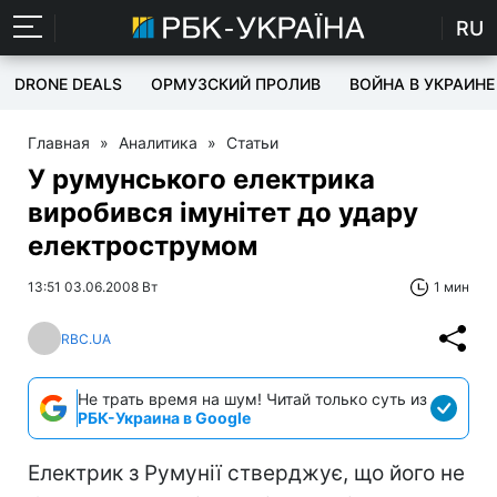
RU
DRONE DEALS
ОРМУЗСКИЙ ПРОЛИВ
ВОЙНА В УКРАИНЕ
Главная
»
Аналитика
»
Статьи
У румунського електрика
виробився імунітет до удару
електрострумом
13:51 03.06.2008 Вт
1 мин
RBC.UA
Не трать время на шум! Читай только суть из
РБК-Украина в Google
Електрик з Румунії стверджує, що його не