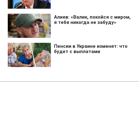
Главная
»
Аналитика
»
Статьи
Б.Тарасюк: Деякі країни ЄС не
готові до спрощення візового
режиму з Україною
13:01 03.06.2008 Вт
3 мин