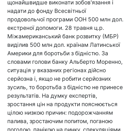
щонайшвидше виконати зобов'язання і
надати до фонду Всесвітньої
продовольчої програми ООН 500 млн дол.
екстреної допомоги. 28 травня ц.р.
Міжамериканський банк розвитку (МБР)
виділив 500 млн дол. країнам Латинської
Америки для боротьби з бідністю. За
словами голови банку Альберто Моренно,
ситуація у вказаних регіонах дійсно
серйозна і, якщо не робити серйозних
зусиль, то боротьба з бідністю не принесе
результатів. На думку експертів,
зростання цін на продукти пояснюється
цілою низкою причин: подорожчанням
палива, зростаючим попитом, поганою
погодою, панікою на ринку, спекуляціями.