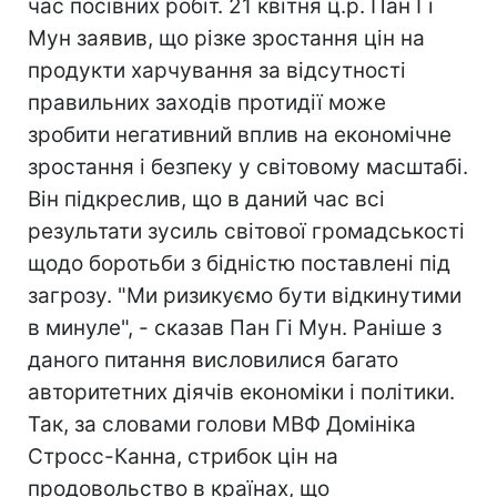
час посівних робіт. 21 квітня ц.р. Пан Гі
Мун заявив, що різке зростання цін на
продукти харчування за відсутності
правильних заходів протидії може
зробити негативний вплив на економічне
зростання і безпеку у світовому масштабі.
Він підкреслив, що в даний час всі
результати зусиль світової громадськості
щодо боротьби з бідністю поставлені під
загрозу. "Ми ризикуємо бути відкинутими
в минуле", - сказав Пан Гі Мун. Раніше з
даного питання висловилися багато
авторитетних діячів економіки і політики.
Так, за словами голови МВФ Домініка
Стросс-Канна, стрибок цін на
продовольство в країнах, що