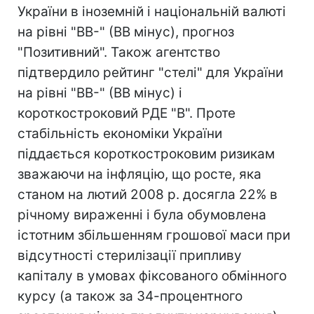
України в іноземній і національній валюті
на рівні "BB-" (BB мінус), прогноз
"Позитивний". Також агентство
підтвердило рейтинг "стелі" для України
на рівні "BB-" (BB мінус) і
короткостроковий РДЕ "B". Проте
стабільність економіки України
піддається короткостроковим ризикам
зважаючи на інфляцію, що росте, яка
станом на лютий 2008 р. досягла 22% в
річному вираженні і була обумовлена
істотним збільшенням грошової маси при
відсутності стерилізації припливу
капіталу в умовах фіксованого обмінного
курсу (а також за 34-процентного