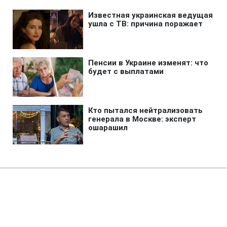
Главная
»
Аналитика
»
Статьи
Зустріч у Секретаріаті
президента закінчилася