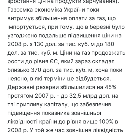
зростання цін на продукти харчування).
Газоємка економіка України поки
витримує збільшення оплати за газ, що
імпортується, при тому, що в березні було
узгоджено подальше підвищення ціни на
2008 р. з 130 дол. за тис. куб. м до 180
дол. за тис. куб. м. Ціни на газ продовжать
рости до рівня ЄС, який зараз складає
близько 370 дол. за тис. куб. м, хоча поки
неясно, в які терміни це відбудеться.
Державні резерви збільшилися на 45%
протягом 2007 р. - до 32,5 млрд дол. на
тлі припливу капіталу, що забезпечив
підвищення показника зовнішньої
ліквідності країни до рівня вище 100% в
2008 р. У той же час зовнішня ліквідність