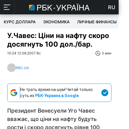
RU
КУРС ДОЛЛАРА
ЭКОНОМИКА
ЛИЧНЫЕ ФИНАНСЫ
T
У.Чавес: Ціни на нафту скоро
досягнуть 100 дол./бар.
10:24 12.08.2007 Вс
3 мин
RBC.UA
Не трать время на шум! Читай только
суть из
РБК-Украина в Google
Президент Венесуели Уго Чавес
вважає, що ціни на нафту будуть
рости і скоро досягнуть рівня 100