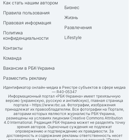
Как стать нашим автором
Бизнес
Правила пользования
Жизнь
Правовая информация
Развлечения
Политика
Lifestyle
конфиденциальности
Контакты
Команда
Вакансии в РБК-Украина
Разместить рекламу
Идентификатор онлайн-медиа в Реестре субъектов в сфере медиа
— R40-05347
Информационный портал «РБК-Украина» имеет трехязычную
версию (украинскую, русскую и английскую), главная страница
портала –
https://www.rbc.ua
. Фотографии, изображения
принадлежат их правообладателям. Все фотографии на Портале,
авторами которых являются журналисты РБК-Украина,
размещены на условиях лицензии Creative Commons Attribution
4.0 International. Редакция РБК-Украина может не разделять точку
зрения авторов. Оценочные суждения не подлежат
опровержению и подтверждению их правдивости. За
достоверность и содержание рекламы ответственность несет
рекламодатель. Материалы, обозначенные плашкой: "Пресс-