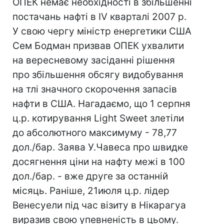
ОПЕК немає необхідності в збільшенні
постачань нафті в IV кварталі 2007 р.
У свою чергу міністр енергетики США
Сем Бодман призвав ОПЕК ухвалити
на вересневому засіданні рішення
про збільшення обсягу видобування
на тлі значного скорочення запасів
нафти в США. Нагадаємо, що 1 серпня
ц.р. котирування Light Sweet злетіли
до абсолютного максимуму - 78,77
дол./бар. Заява У.Чавеса про швидке
досягнення ціни на нафту межі в 100
дол./бар. - вже друге за останній
місяць. Раніше, 21июля ц.р. лідер
Венесуели під час візиту в Нікарагуа
виразив свою упевненість в цьому.