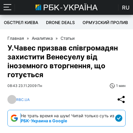
RU
ОБСТРЕЛ КИЕВА
DRONE DEALS
ОРМУЗСКИЙ ПРОЛИВ
Главная
»
Аналитика
»
Статьи
У.Чавес призвав співгромадян
захистити Венесуелу від
іноземного вторгнення, що
готується
08:43 23.11.2009 Пн
1 мин
RBC.UA
Не трать время на шум! Читай только суть из
РБК-Украина в Google