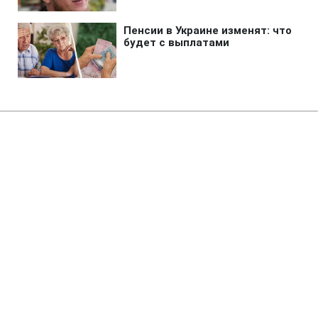
Главная
»
Аналитика
»
Статьи
В результаті аварії на АЕС в
США евакуйовані десятки
людей
08:09 23.11.2009 Пн
1 мин
RBC.UA
Не трать время на шум! Читай только суть из
РБК-Украина в Google