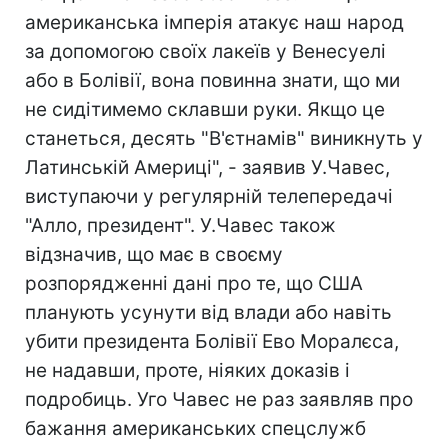
американська імперія атакує наш народ
за допомогою своїх лакеїв у Венесуелі
або в Болівії, вона повинна знати, що ми
не сидітимемо склавши руки. Якщо це
станеться, десять "В'єтнамів" виникнуть у
Латинській Америці", - заявив У.Чавес,
виступаючи у регулярній телепередачі
"Алло, президент". У.Чавес також
відзначив, що має в своєму
розпорядженні дані про те, що США
планують усунути від влади або навіть
убити президента Болівії Ево Моралєса,
не надавши, проте, ніяких доказів і
подробиць. Уго Чавес не раз заявляв про
бажання американських спецслужб