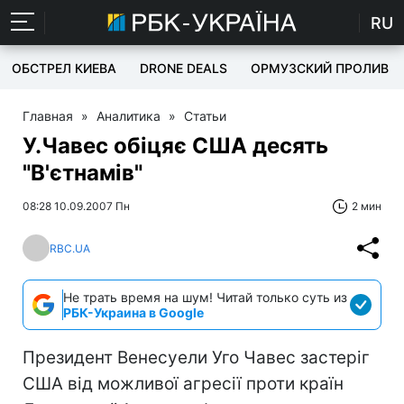
RU
ОБСТРЕЛ КИЕВА
DRONE DEALS
ОРМУЗСКИЙ ПРОЛИВ
Главная
»
Аналитика
»
Статьи
У.Чавес обіцяє США десять
"В'єтнамів"
08:28 10.09.2007 Пн
2 мин
RBC.UA
Не трать время на шум! Читай только суть из
РБК-Украина в Google
Президент Венесуели Уго Чавес застеріг
США від можливої агресії проти країн