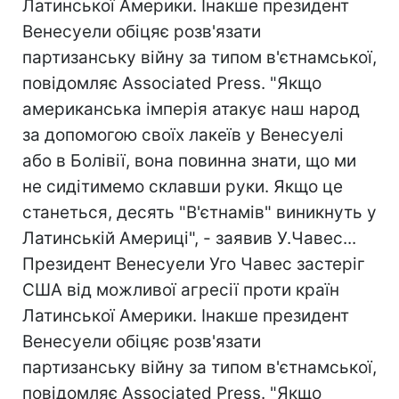
Латинської Америки. Інакше президент
Венесуели обіцяє розв'язати
партизанську війну за типом в'єтнамської,
повідомляє Associated Press. "Якщо
американська імперія атакує наш народ
за допомогою своїх лакеїв у Венесуелі
або в Болівії, вона повинна знати, що ми
не сидітимемо склавши руки. Якщо це
станеться, десять "В'єтнамів" виникнуть у
Латинській Америці", - заявив У.Чавес...
Президент Венесуели Уго Чавес застеріг
США від можливої агресії проти країн
Латинської Америки. Інакше президент
Венесуели обіцяє розв'язати
партизанську війну за типом в'єтнамської,
повідомляє Associated Press. "Якщо