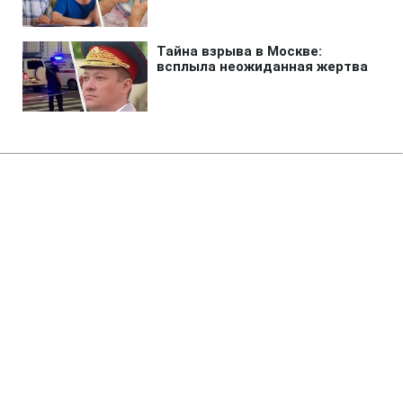
Главная
»
Аналитика
»
Статьи
Собака знайшов порося і
"вдочерив" його
05:00 10.09.2007 Пн
1 мин
RBC.UA
Не трать время на шум! Читай только суть из
РБК-Украина в Google